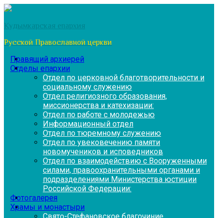
Перейти
к
Кудымкарская епархия
содержимому
Русской Православной церкви
Правящий архиерей
Отделы епархии
Отдел по церковной благотворительности и
социальному служению
Отдел религиозного образования,
миссионерства и катехизации:
Отдел по работе с молодежью
Информационный отдел
Отдел по тюремному служению
Отдел по увековечению памяти
новомучеников и исповедников
Отдел по взаимодействию с Вооруженными
силами, правоохранительными органами и
подразделениями Министерства юстиции
Российской Федерации:
Фотогалерея
Храмы и монастыри
Свято-Стефановское благочиние