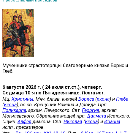
Православный календарь
Мученники страстотерпцы благоверные князья Борис и
Глеб.
6 августа 2026 г. ( 24 июля ст.ст.), четверг.
Седмица 10-я по Пятидесятнице.
Поста нет.
Мц.
Христины
. Мчч. блгвв. князей
Бориса
(
икона
) и
Глеба
(
икона
), во св. Крещении Романа и Давида. Прп.
Поликарпа
, архим. Печерского. Свт.
Георгия
, архиеп.
Могилевского. Обретение мощей прп.
Далмата
Исетского.
Сщмч.
Алфея
диакона. Свв.
Николая
(
икона
) и
Иоанна
испп., пресвитеров.