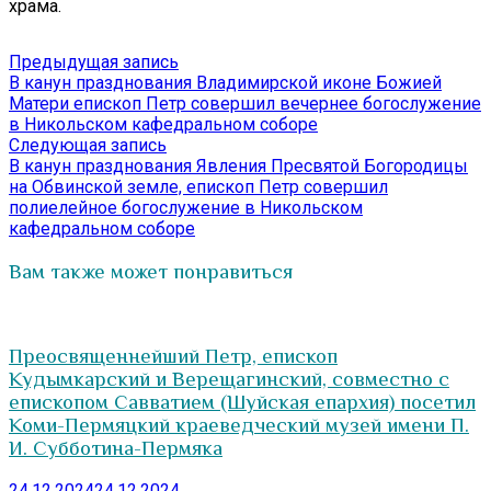
храма.
Навигация
Предыдущая
Предыдущая запись
запись:
В канун празднования Владимирской иконе Божией
по
Матери епископ Петр совершил вечернее богослужение
записям
в Никольском кафедральном соборе
Следующая
Следующая запись
запись:
В канун празднования Явления Пресвятой Богородицы
на Обвинской земле, епископ Петр совершил
полиелейное богослужение в Никольском
кафедральном соборе
Вам также может понравиться
Преосвященнейший Петр, епископ
Кудымкарский и Верещагинский, совместно с
епископом Савватием (Шуйская епархия) посетил
Коми-Пермяцкий краеведческий музей имени П.
И. Субботина-Пермяка
24.12.2024
24.12.2024