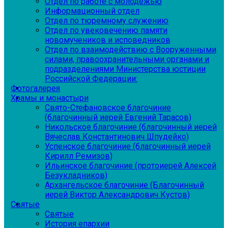
Отдел по работе с молодежью
Информационный отдел
Отдел по тюремному служению
Отдел по увековечению памяти
новомучеников и исповедников
Отдел по взаимодействию с Вооруженными
силами, правоохранительными органами и
подразделениями Министерства юстиции
Российской Федерации:
Фотогалерея
Храмы и монастыри
Свято-Стефановское благочиние
(благочинный иерей Евгений Тарасов)
Никольское благочиние (благочинный иерей
Вячеслав Константинович Шпудейко)
Успенское благочиние (благочинный иерей
Кирилл Ремизов)
Ильинское благочиние (протоиерей Алексей
Безукладников)
Архангельское благочиние (Благочинный
иерей Виктор Александрович Кустов)
Святые
Святые
История епархии