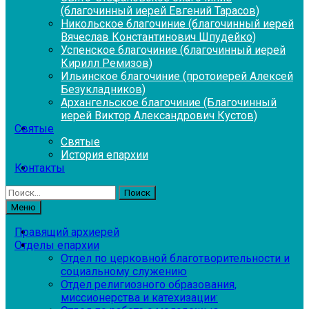
(благочинный иерей Евгений Тарасов)
Никольское благочиние (благочинный иерей
Вячеслав Константинович Шпудейко)
Успенское благочиние (благочинный иерей
Кирилл Ремизов)
Ильинское благочиние (протоиерей Алексей
Безукладников)
Архангельское благочиние (Благочинный
иерей Виктор Александрович Кустов)
Святые
Святые
История епархии
Контакты
Найти:
Меню
Правящий архиерей
Отделы епархии
Отдел по церковной благотворительности и
социальному служению
Отдел религиозного образования,
миссионерства и катехизации: