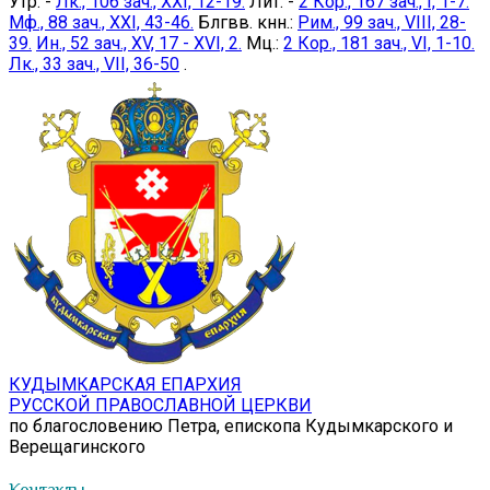
Утр. -
Лк., 106 зач., XXI, 12-19.
Лит. -
2 Кор., 167 зач., I, 1-7.
Мф., 88 зач., XXI, 43-46.
Блгвв. кнн.:
Рим., 99 зач., VIII, 28-
39.
Ин., 52 зач., XV, 17 - XVI, 2.
Мц.:
2 Кор., 181 зач., VI, 1-10.
Лк., 33 зач., VII, 36-50
.
КУДЫМКАРСКАЯ ЕПАРХИЯ
РУССКОЙ ПРАВОСЛАВНОЙ ЦЕРКВИ
по благословению Петра, епископа Кудымкарского и
Верещагинского
Контакты