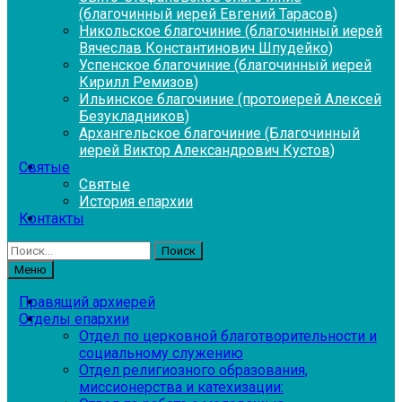
(благочинный иерей Евгений Тарасов)
Никольское благочиние (благочинный иерей
Вячеслав Константинович Шпудейко)
Успенское благочиние (благочинный иерей
Кирилл Ремизов)
Ильинское благочиние (протоиерей Алексей
Безукладников)
Архангельское благочиние (Благочинный
иерей Виктор Александрович Кустов)
Святые
Святые
История епархии
Контакты
Найти:
Меню
Правящий архиерей
Отделы епархии
Отдел по церковной благотворительности и
социальному служению
Отдел религиозного образования,
миссионерства и катехизации: