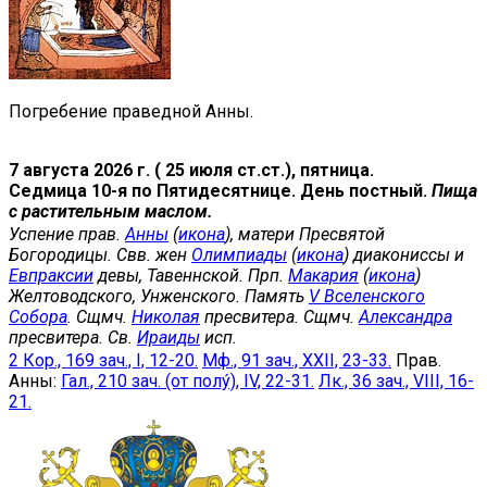
Погребение праведной Анны.
7 августа 2026 г. ( 25 июля ст.ст.), пятница.
Седмица 10-я по Пятидесятнице. День постный.
Пища
с растительным маслом.
Успение прав.
Анны
(
икона
), матери Пресвятой
Богородицы. Свв. жен
Олимпиады
(
икона
) диакониссы и
Евпраксии
девы, Тавеннской. Прп.
Макария
(
икона
)
Желтоводского, Унженского. Память
V Вселенского
Собора
. Сщмч.
Николая
пресвитера. Сщмч.
Александра
пресвитера. Св.
Ираиды
исп.
2 Кор., 169 зач., I, 12-20.
Мф., 91 зач., XXII, 23-33.
Прав.
Анны:
Гал., 210 зач. (от полу́), IV, 22-31.
Лк., 36 зач., VIII, 16-
21.