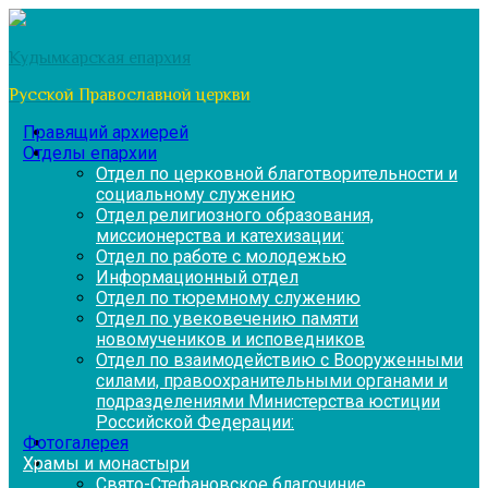
Перейти
к
Кудымкарская епархия
содержимому
Русской Православной церкви
Правящий архиерей
Отделы епархии
Отдел по церковной благотворительности и
социальному служению
Отдел религиозного образования,
миссионерства и катехизации:
Отдел по работе с молодежью
Информационный отдел
Отдел по тюремному служению
Отдел по увековечению памяти
новомучеников и исповедников
Отдел по взаимодействию с Вооруженными
силами, правоохранительными органами и
подразделениями Министерства юстиции
Российской Федерации:
Фотогалерея
Храмы и монастыри
Свято-Стефановское благочиние