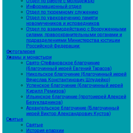
Отдел по работе с молодежью
Информационный отдел
Отдел по тюремному служению
Отдел по увековечению памяти
новомучеников и исповедников
Отдел по взаимодействию с Вооруженными
силами, правоохранительными органами и
подразделениями Министерства юстиции
Российской Федерации:
Фотогалерея
Храмы и монастыри
Свято-Стефановское благочиние
(благочинный иерей Евгений Тарасов)
Никольское благочиние (благочинный иерей
Вячеслав Константинович Шпудейко)
Успенское благочиние (благочинный иерей
Кирилл Ремизов)
Ильинское благочиние (протоиерей Алексей
Безукладников)
Архангельское благочиние (Благочинный
иерей Виктор Александрович Кустов)
Святые
Святые
История епархии