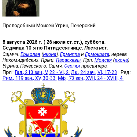
Преподобный Моисей Угрин, Печерский.
8 августа 2026 г. ( 26 июля ст.ст.), суббота.
Седмица 10-я по Пятидесятнице.
Поста нет.
Сщмчч.
Ермолая
(
икона
),
Ермиппа
и
Ермократа
, иереев
Никомидийских. Прмц.
Параскевы
. Прп.
Моисея
(
икона
)
Угрина, Печерского. Сщмч.
Сергия
пресвитера.
Прп.:
Гал., 213 зач., V, 22 - VI, 2.
Лк., 24 зач., VI, 17-23
. Ряд.:
Рим., 119 зач., XV, 30-33.
Мф., 73 зач., XVII, 24 - XVIII, 4.