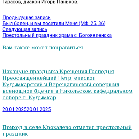
Тарасов, диакон Игорь Паньков.
Навигация
Предыдущая
Предыдущая запись
запись:
Был болен, и вы посетили Меня (Мф. 25, 36)
по
Следующая
Следующая запись
записям
запись:
Престольный праздник храма с. Богоявленска
Вам также может понравиться
Накануне праздника Крещения Господня
Преосвященнейший Петр, епископ
Кудымкарский и Верещагинский совершил
всенощное бдение в Никольском кафедральном
соборе г. Кудымкар
20.01.2025
20.01.2025
Приход в селе Крохалево отметил престольный
праздник