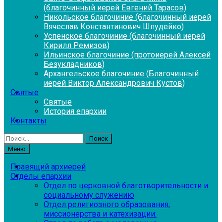
(благочинный иерей Евгений Тарасов)
Никольское благочиние (благочинный иерей
Вячеслав Константинович Шпудейко)
Успенское благочиние (благочинный иерей
Кирилл Ремизов)
Ильинское благочиние (протоиерей Алексей
Безукладников)
Архангельское благочиние (Благочинный
иерей Виктор Александрович Кустов)
Святые
Святые
История епархии
Контакты
Найти:
Меню
Правящий архиерей
Отделы епархии
Отдел по церковной благотворительности и
социальному служению
Отдел религиозного образования,
миссионерства и катехизации: