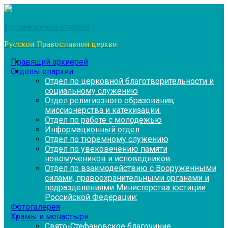
Перейти
к
Кудымкарская епархия
содержимому
Русской Православной церкви
Правящий архиерей
Отделы епархии
Отдел по церковной благотворительности и
социальному служению
Отдел религиозного образования,
миссионерства и катехизации:
Отдел по работе с молодежью
Информационный отдел
Отдел по тюремному служению
Отдел по увековечению памяти
новомучеников и исповедников
Отдел по взаимодействию с Вооруженными
силами, правоохранительными органами и
подразделениями Министерства юстиции
Российской Федерации:
Фотогалерея
Храмы и монастыри
Свято-Стефановское благочиние