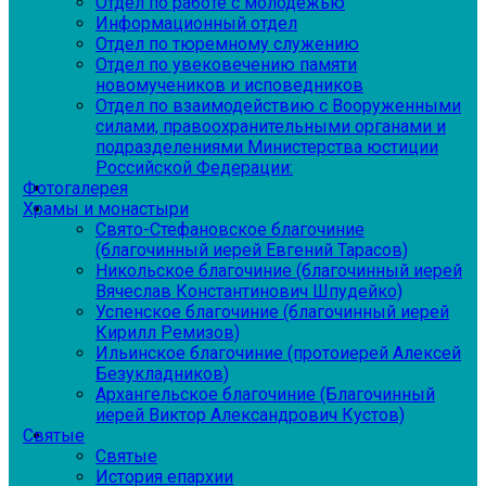
Отдел по работе с молодежью
Информационный отдел
Отдел по тюремному служению
Отдел по увековечению памяти
новомучеников и исповедников
Отдел по взаимодействию с Вооруженными
силами, правоохранительными органами и
подразделениями Министерства юстиции
Российской Федерации:
Фотогалерея
Храмы и монастыри
Свято-Стефановское благочиние
(благочинный иерей Евгений Тарасов)
Никольское благочиние (благочинный иерей
Вячеслав Константинович Шпудейко)
Успенское благочиние (благочинный иерей
Кирилл Ремизов)
Ильинское благочиние (протоиерей Алексей
Безукладников)
Архангельское благочиние (Благочинный
иерей Виктор Александрович Кустов)
Святые
Святые
История епархии