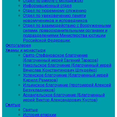
Отдел по работе с молодежью
Информационный отдел
Отдел по тюремному служению
Отдел по увековечению памяти
новомучеников и исповедников
Отдел по взаимодействию с Вооруженными
силами, правоохранительными органами и
подразделениями Министерства юстиции
Российской Федерации:
Фотогалерея
Храмы и монастыри
Свято-Стефановское благочиние
(благочинный иерей Евгений Тарасов)
Никольское благочиние (благочинный иерей
Вячеслав Константинович Шпудейко)
Успенское благочиние (благочинный иерей
Кирилл Ремизов)
Ильинское благочиние (протоиерей Алексей
Безукладников)
Архангельское благочиние (Благочинный
иерей Виктор Александрович Кустов)
Святые
Святые
История епархии