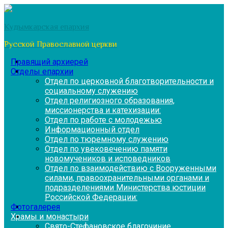
Перейти
к
Кудымкарская епархия
содержимому
Русской Православной церкви
Правящий архиерей
Отделы епархии
Отдел по церковной благотворительности и
социальному служению
Отдел религиозного образования,
миссионерства и катехизации:
Отдел по работе с молодежью
Информационный отдел
Отдел по тюремному служению
Отдел по увековечению памяти
новомучеников и исповедников
Отдел по взаимодействию с Вооруженными
силами, правоохранительными органами и
подразделениями Министерства юстиции
Российской Федерации:
Фотогалерея
Храмы и монастыри
Свято-Стефановское благочиние