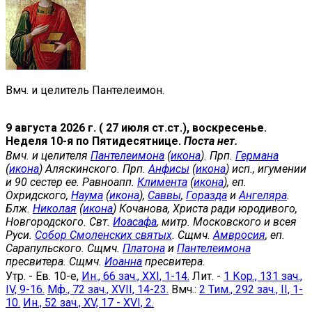
Вмч. и целитель Пантелеимон.
9 августа 2026 г. ( 27 июля ст.ст.), воскресенье.
Неделя 10-я по Пятидесятнице.
Поста нет.
Вмч. и целителя
Пантелеимона
(
икона
). Прп.
Германа
(
икона
) Аляскинского. Прп.
Анфисы
(
икона
) исп., игумении
и 90 сестер ее. Равноапп.
Климента
(
икона
), еп.
Охридского,
Наума
(
икона
),
Саввы
,
Горазда
и
Ангеляра
.
Блж.
Николая
(
икона
) Кочанова, Христа ради юродивого,
Новгородского. Свт.
Иоасафа
, митр. Московского и всея
Руси.
Собор Смоленских святых
. Сщмч.
Амвросия
, еп.
Сарапульского. Сщмч.
Платона
и
Пантелеимона
пресвитера. Сщмч.
Иоанна
пресвитера.
Утр. - Ев. 10-е,
Ин., 66 зач., XXI, 1-14.
Лит. -
1 Кор., 131 зач.,
IV, 9-16.
Мф., 72 зач., XVII, 14-23.
Вмч.:
2 Тим., 292 зач., II, 1-
10.
Ин., 52 зач., XV, 17 - XVI, 2.