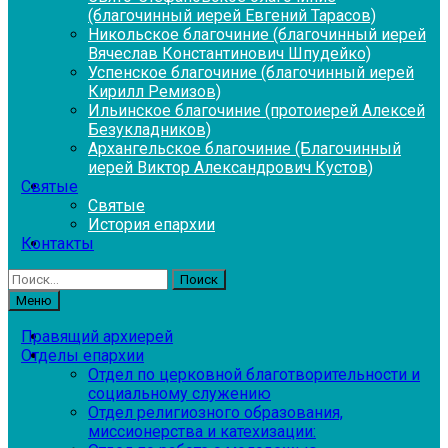
(благочинный иерей Евгений Тарасов)
Никольское благочиние (благочинный иерей
Вячеслав Константинович Шпудейко)
Успенское благочиние (благочинный иерей
Кирилл Ремизов)
Ильинское благочиние (протоиерей Алексей
Безукладников)
Архангельское благочиние (Благочинный
иерей Виктор Александрович Кустов)
Святые
Святые
История епархии
Контакты
Найти:
Меню
Правящий архиерей
Отделы епархии
Отдел по церковной благотворительности и
социальному служению
Отдел религиозного образования,
миссионерства и катехизации: