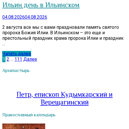
Ильин день в Ильинском
04.08.2026
04.08.2026
2 августа все мы с вами праздновали память святого
пророка Божия Илии. В Ильинском – это еще и
престольный праздник храма пророка Илии и праздник
…
Читать далее
Пагинация
1
2
…
111
Далее
записей
Архипастырь
Петр, епископ Кудымкарский и
Верещагинский
Православный календарь