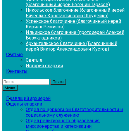
(благочинный иерей Евгений Тарасов)
Никольское благочиние (благочинный иерей
Вячеслав Константинович Шпудейко)
Успенское благочиние (благочинный иерей
Кирилл Ремизов)
Ильинское благочиние (протоиерей Алексей
Безукладников)
Архангельское благочиние (Благочинный
иерей Виктор Александрович Кустов)
Святые
Святые
История епархии
Контакты
Найти:
Меню
Правящий архиерей
Отделы епархии
Отдел по церковной благотворительности и
социальному служению
Отдел религиозного образования,
миссионерства и катехизации: