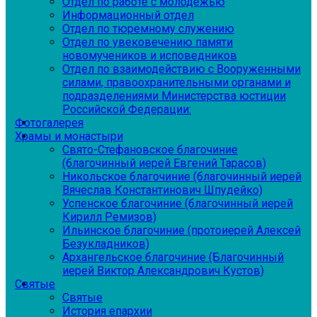
Отдел по работе с молодежью
Информационный отдел
Отдел по тюремному служению
Отдел по увековечению памяти
новомучеников и исповедников
Отдел по взаимодействию с Вооруженными
силами, правоохранительными органами и
подразделениями Министерства юстиции
Российской Федерации:
Фотогалерея
Храмы и монастыри
Свято-Стефановское благочиние
(благочинный иерей Евгений Тарасов)
Никольское благочиние (благочинный иерей
Вячеслав Константинович Шпудейко)
Успенское благочиние (благочинный иерей
Кирилл Ремизов)
Ильинское благочиние (протоиерей Алексей
Безукладников)
Архангельское благочиние (Благочинный
иерей Виктор Александрович Кустов)
Святые
Святые
История епархии