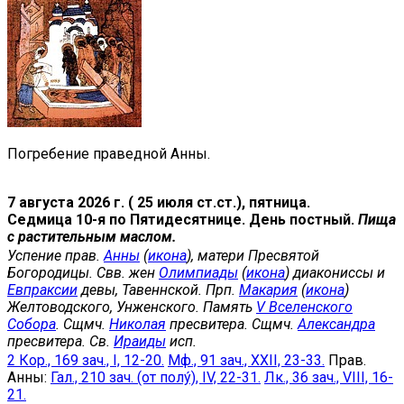
Погребение праведной Анны.
7 августа 2026 г. ( 25 июля ст.ст.), пятница.
Седмица 10-я по Пятидесятнице. День постный.
Пища
с растительным маслом.
Успение прав.
Анны
(
икона
), матери Пресвятой
Богородицы. Свв. жен
Олимпиады
(
икона
) диакониссы и
Евпраксии
девы, Тавеннской. Прп.
Макария
(
икона
)
Желтоводского, Унженского. Память
V Вселенского
Собора
. Сщмч.
Николая
пресвитера. Сщмч.
Александра
пресвитера. Св.
Ираиды
исп.
2 Кор., 169 зач., I, 12-20.
Мф., 91 зач., XXII, 23-33.
Прав.
Анны:
Гал., 210 зач. (от полу́), IV, 22-31.
Лк., 36 зач., VIII, 16-
21.