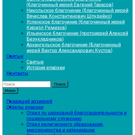
(благочинный иерей Евгений Тарасов)
Никольское благочиние (благочинный иерей
Вячеслав Константинович Шпудейко)
Успенское благочиние (благочинный иерей
Кирилл Ремизов)
Ильинское благочиние (протоиерей Алексей
Безукладников)
Архангельское благочиние (Благочинный
иерей Виктор Александрович Кустов)
Святые
Святые
История епархии
Контакты
Найти:
Меню
Правящий архиерей
Отделы епархии
Отдел по церковной благотворительности и
социальному служению
Отдел религиозного образования,
миссионерства и катехизации: