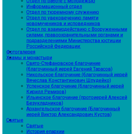
Отдел по работе с молодежью
Информационный отдел
Отдел по тюремному служению
Отдел по увековечению памяти
новомучеников и исповедников
Отдел по взаимодействию с Вооруженными
силами, правоохранительными органами и
подразделениями Министерства юстиции
Российской Федерации:
Фотогалерея
Храмы и монастыри
Свято-Стефановское благочиние
(благочинный иерей Евгений Тарасов)
Никольское благочиние (благочинный иерей
Вячеслав Константинович Шпудейко)
Успенское благочиние (благочинный иерей
Кирилл Ремизов)
Ильинское благочиние (протоиерей Алексей
Безукладников)
Архангельское благочиние (Благочинный
иерей Виктор Александрович Кустов)
Святые
Святые
История епархии