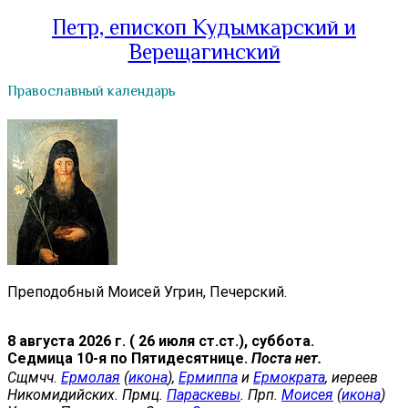
Петр, епископ Кудымкарский и
Верещагинский
Православный календарь
Преподобный Моисей Угрин, Печерский.
8 августа 2026 г. ( 26 июля ст.ст.), суббота.
Седмица 10-я по Пятидесятнице.
Поста нет.
Сщмчч.
Ермолая
(
икона
),
Ермиппа
и
Ермократа
, иереев
Никомидийских. Прмц.
Параскевы
. Прп.
Моисея
(
икона
)