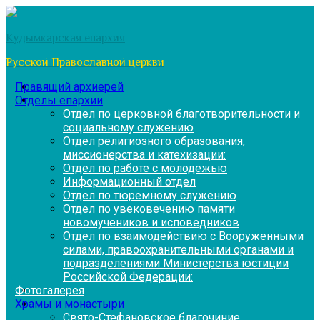
Перейти
к
Кудымкарская епархия
содержимому
Русской Православной церкви
Правящий архиерей
Отделы епархии
Отдел по церковной благотворительности и
социальному служению
Отдел религиозного образования,
миссионерства и катехизации:
Отдел по работе с молодежью
Информационный отдел
Отдел по тюремному служению
Отдел по увековечению памяти
новомучеников и исповедников
Отдел по взаимодействию с Вооруженными
силами, правоохранительными органами и
подразделениями Министерства юстиции
Российской Федерации:
Фотогалерея
Храмы и монастыри
Свято-Стефановское благочиние