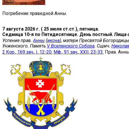
Погребение праведной Анны.
7 августа 2026 г. ( 25 июля ст.ст.), пятница.
Седмица 10-я по Пятидесятнице. День постный.
Пища 
Успение прав.
Анны
(
икона
), матери Пресвятой Богородицы
Унженского. Память
V Вселенского Собора
. Сщмч.
Никола
2 Кор., 169 зач., I, 12-20.
Мф., 91 зач., XXII, 23-33.
Прав. Анн