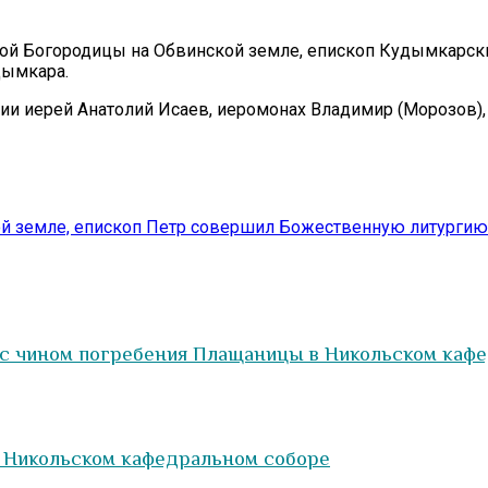
ятой Богородицы на Обвинской земле, епископ Кудымкарс
дымкара.
ии иерей Анатолий Исаев, иеромонах Владимир (Морозов),
й земле, епископ Петр совершил Божественную литургию 
 с чином погребения Плащаницы в Никольском каф
в Никольском кафедральном соборе