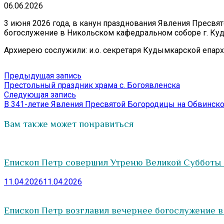
06.06.2026
3 июня 2026 года, в канун празднования Явления Пресв
богослужение в Никольском кафедральном соборе г. Ку
Архиерею сослужили: и.о. секретаря Кудымкарской епарх
Навигация
Предыдущая
Предыдущая запись
запись:
Престольный праздник храма с. Богоявленска
по
Следующая
Следующая запись
записям
запись:
В 341-летие Явления Пресвятой Богородицы на Обвинско
Вам также может понравиться
Епископ Петр совершил Утреню Великой Субботы
11.04.2026
11.04.2026
Епископ Петр возглавил вечернее богослужение 