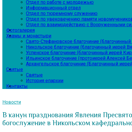
Отдел по работе с молодежью
Информационный отдел
Отдел по тюремному служению
Отдел по увековечению памяти новомученико
Отдел по взаимодействию с Вооруженными си
Фотогалерея
Храмы и монастыри
Свято-Стефановское благочиние (благочинный 
Никольское благочиние (благочинный иерей В
Успенское благочиние (благочинный иерей Ки
Ильинское благочиние (протоиерей Алексей Б
Архангельское благочиние (Благочинный иерей
Святые
Святые
История епархии
Контакты
Новости
В канун празднования Явления Пресвято
богослужение в Никольском кафедральн