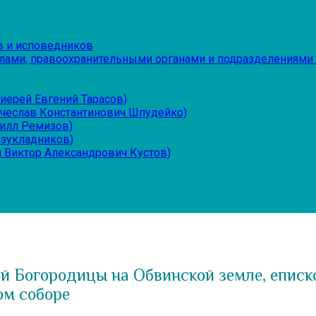
в и исповедников
лами, правоохранительными органами и подразделениями
иерей Евгений Тарасов)
ячеслав Константинович Шпудейко)
рилл Ремизов)
езукладников)
 Виктор Александрович Кустов)
й Богородицы на Обвинской земле, еписк
ом соборе