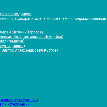
в и исповедников
лами, правоохранительными органами и подразделениями
иерей Евгений Тарасов)
ячеслав Константинович Шпудейко)
рилл Ремизов)
езукладников)
 Виктор Александрович Кустов)
оциальному служению
а и катехизации: