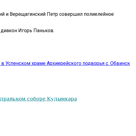
кий и Верещагинский Петр совершил полиелейное
 диакон Игорь Паньков.
в Успенском храме Архиерейского подворья с. Обвинск
едральном соборе Кудымкара