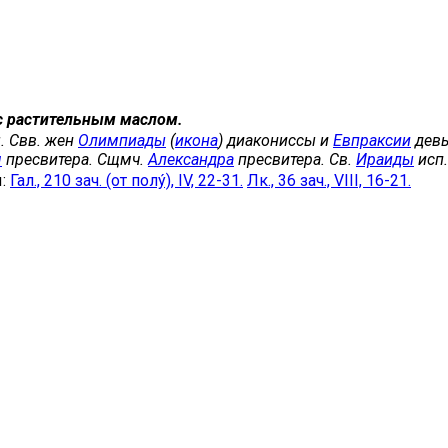
с растительным маслом.
. Свв. жен
Олимпиады
(
икона
) диакониссы и
Евпраксии
девы
я
пресвитера. Сщмч.
Александра
пресвитера. Св.
Ираиды
исп.
ы:
Гал., 210 зач. (от полу́), IV, 22-31.
Лк., 36 зач., VIII, 16-21.