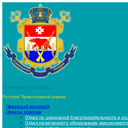
Перейти
к
содержимому
Кудымкарская епархия
Русской Православной церкви
Правящий архиерей
Отделы епархии
Отдел по церковной благотворительности и с
Отдел религиозного образования, миссионерств