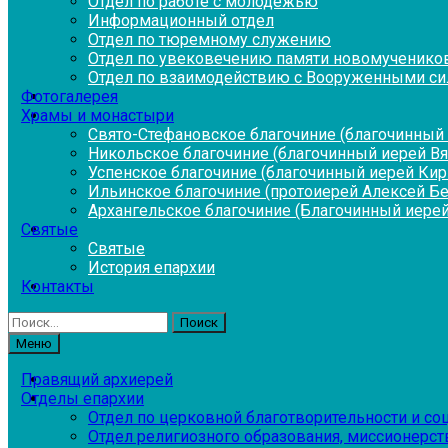
Отдел по работе с молодежью
Информационный отдел
Отдел по тюремному служению
Отдел по увековечению памяти новомученико
Отдел по взаимодействию с Вооруженными си
Фотогалерея
Храмы и монастыри
Свято-Стефановское благочиние (благочинный 
Никольское благочиние (благочинный иерей В
Успенское благочиние (благочинный иерей Ки
Ильинское благочиние (протоиерей Алексей Б
Архангельское благочиние (Благочинный иерей
Святые
Святые
История епархии
Контакты
Найти:
Меню
Правящий архиерей
Отделы епархии
Отдел по церковной благотворительности и с
Отдел религиозного образования, миссионерств