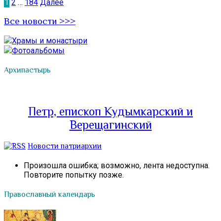
Пагинация
1
2
…
184
Далее
записей
Все новости >>>
Храмы и монастыри
Фотоальбомы
Архипастырь
Петр, епископ Кудымкарский и
Верещагинский
Новости патриархии
Произошла ошибка; возможно, лента недоступна.
Повторите попытку позже.
Православный календарь