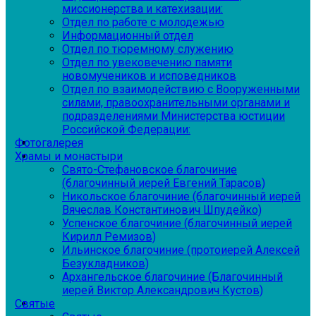
миссионерства и катехизации:
Отдел по работе с молодежью
Информационный отдел
Отдел по тюремному служению
Отдел по увековечению памяти
новомучеников и исповедников
Отдел по взаимодействию с Вооруженными
силами, правоохранительными органами и
подразделениями Министерства юстиции
Российской Федерации:
Фотогалерея
Храмы и монастыри
Свято-Стефановское благочиние
(благочинный иерей Евгений Тарасов)
Никольское благочиние (благочинный иерей
Вячеслав Константинович Шпудейко)
Успенское благочиние (благочинный иерей
Кирилл Ремизов)
Ильинское благочиние (протоиерей Алексей
Безукладников)
Архангельское благочиние (Благочинный
иерей Виктор Александрович Кустов)
Святые