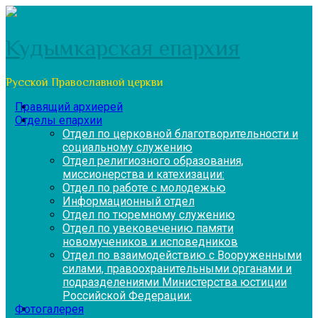
Перейти
к
содержимому
Кудымкарская епархия
Русской Православной церкви
Правящий архиерей
Отделы епархии
Отдел по церковной благотворительности и
социальному служению
Отдел религиозного образования,
миссионерства и катехизации:
Отдел по работе с молодежью
Информационный отдел
Отдел по тюремному служению
Отдел по увековечению памяти
новомучеников и исповедников
Отдел по взаимодействию с Вооруженными
силами, правоохранительными органами и
подразделениями Министерства юстиции
Российской Федерации:
Фотогалерея