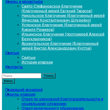
Храмы и монастыри
Свято-Стефановское благочиние
(благочинный иерей Евгений Тарасов)
Никольское благочиние (благочинный иерей
Вячеслав Константинович Шпудейко)
Успенское благочиние (благочинный иерей
Кирилл Ремизов)
Ильинское благочиние (протоиерей Алексей
Безукладников)
Архангельское благочиние (Благочинный
иерей Виктор Александрович Кустов)
Святые
Святые
История епархии
Контакты
Найти:
Меню
Правящий архиерей
Отделы епархии
Отдел по церковной благотворительности и
социальному служению
Отдел религиозного образования,