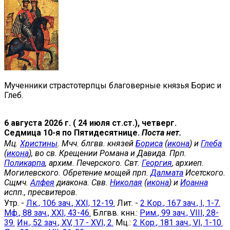
Мученники страстотерпцы благоверные князья Борис и
Глеб.
6 августа 2026 г. ( 24 июля ст.ст.), четверг.
Седмица 10-я по Пятидесятнице.
Поста нет.
Мц.
Христины
. Мчч. блгвв. князей
Бориса
(
икона
) и
Глеба
(
икона
), во св. Крещении Романа и Давида. Прп.
Поликарпа
, архим. Печерского. Свт.
Георгия
, архиеп.
Могилевского. Обретение мощей прп.
Далмата
Исетского.
Сщмч.
Алфея
диакона. Свв.
Николая
(
икона
) и
Иоанна
испп., пресвитеров.
Утр. -
Лк., 106 зач., XXI, 12-19.
Лит. -
2 Кор., 167 зач., I, 1-7.
Мф., 88 зач., XXI, 43-46.
Блгвв. кнн.:
Рим., 99 зач., VIII, 28-
39.
Ин., 52 зач., XV, 17 - XVI, 2.
Мц.:
2 Кор., 181 зач., VI, 1-10.