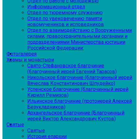
Отдел по работе с молодежью
Информационный отдел
Отдел по тюремному служению
Отдел по увековечению памяти
новомучеников и исповедников
Отдел по взаимодействию с Вооруженными
силами, правоохранительными органами и
подразделениями Министерства юстиции
Российской Федерации:
Фотогалерея
Храмы и монастыри
Свято-Стефановское благочиние
(благочинный иерей Евгений Тарасов)
Никольское благочиние (благочинный иерей
Вячеслав Константинович Шпудейко)
Успенское благочиние (благочинный иерей
Кирилл Ремизов)
Ильинское благочиние (протоиерей Алексей
Безукладников)
Архангельское благочиние (Благочинный
иерей Виктор Александрович Кустов)
Святые
Святые
История епархии