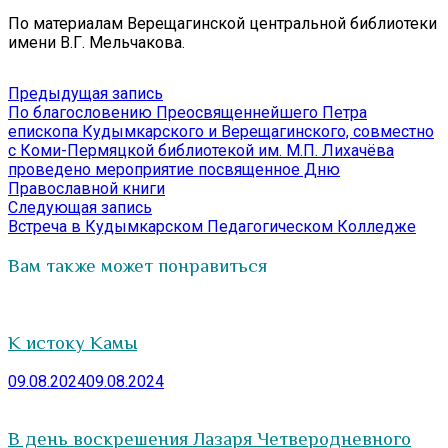
По материалам Верещагинской центральной библиотеки
имени В.Г. Мельчакова.
Навигация
Предыдущая
Предыдущая запись
запись:
По благословению Преосвященнейшего Петра
по
епископа Кудымкарского и Верещагинского, совместно
записям
с Коми-Пермяцкой библиотекой им. М.П. Лихачёва
проведено мероприятие посвященное Дню
Православной книги
Следующая
Следующая запись
запись:
Встреча в Кудымкарском Педагогическом Колледже
Вам также может понравиться
К истоку Камы
09.08.2024
09.08.2024
В день воскрешения Лазаря Четверодневного