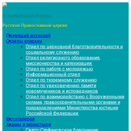
Перейти
к
Кудымкарская епархия
содержимому
Русской Православной церкви
Правящий архиерей
Отделы епархии
Отдел по церковной благотворительности и
социальному служению
Отдел религиозного образования,
миссионерства и катехизации:
Отдел по работе с молодежью
Информационный отдел
Отдел по тюремному служению
Отдел по увековечению памяти
новомучеников и исповедников
Отдел по взаимодействию с Вооруженными
силами, правоохранительными органами и
подразделениями Министерства юстиции
Российской Федерации:
Фотогалерея
Храмы и монастыри
Свято-Стефановское благочиние