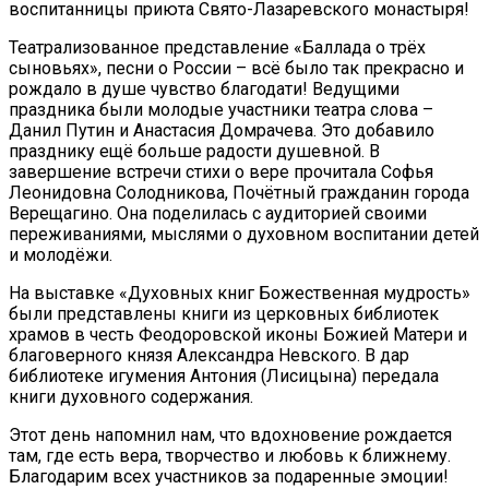
воспитанницы приюта Свято-Лазаревского монастыря!
Театрализованное представление «Баллада о трёх
сыновьях», песни о России – всё было так прекрасно и
рождало в душе чувство благодати! Ведущими
праздника были молодые участники театра слова –
Данил Путин и Анастасия Домрачева. Это добавило
празднику ещё больше радости душевной. В
завершение встречи стихи о вере прочитала Софья
Леонидовна Солодникова, Почётный гражданин города
Верещагино. Она поделилась с аудиторией своими
переживаниями, мыслями о духовном воспитании детей
и молодёжи.
На выставке «Духовных книг Божественная мудрость»
были представлены книги из церковных библиотек
храмов в честь Феодоровской иконы Божией Матери и
благоверного князя Александра Невского. В дар
библиотеке игумения Антония (Лисицына) передала
книги духовного содержания.
Этот день напомнил нам, что вдохновение рождается
там, где есть вера, творчество и любовь к ближнему.
Благодарим всех участников за подаренные эмоции!