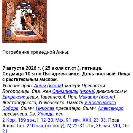
Погребение праведной Анны.
7 августа 2026 г. ( 25 июля ст.ст.), пятница.
Седмица 10-я по Пятидесятнице. День постный.
Пища
с растительным маслом.
Успение прав.
Анны
(
икона
), матери Пресвятой
Богородицы. Свв. жен
Олимпиады
(
икона
) диакониссы и
Евпраксии
девы, Тавеннской. Прп.
Макария
(
икона
)
Желтоводского, Унженского. Память
V Вселенского
Собора
. Сщмч.
Николая
пресвитера. Сщмч.
Александра
пресвитера. Св.
Ираиды
исп.
2 Кор., 169 зач., I, 12-20.
Мф., 91 зач., XXII, 23-33.
Прав.
Анны:
Гал., 210 зач. (от полу́), IV, 22-31.
Лк., 36 зач., VIII, 16-
21.