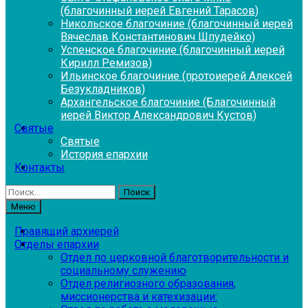
(благочинный иерей Евгений Тарасов)
Никольское благочиние (благочинный иерей
Вячеслав Константинович Шпудейко)
Успенское благочиние (благочинный иерей
Кирилл Ремизов)
Ильинское благочиние (протоиерей Алексей
Безукладников)
Архангельское благочиние (Благочинный
иерей Виктор Александрович Кустов)
Святые
Святые
История епархии
Контакты
Найти:
Меню
Правящий архиерей
Отделы епархии
Отдел по церковной благотворительности и
социальному служению
Отдел религиозного образования,
миссионерства и катехизации: