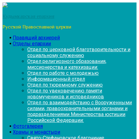
Перейти
к
Кудымкарская епархия
содержимому
Русской Православной церкви
Правящий архиерей
Отделы епархии
Отдел по церковной благотворительности и
социальному служению
Отдел религиозного образования,
миссионерства и катехизации:
Отдел по работе с молодежью
Информационный отдел
Отдел по тюремному служению
Отдел по увековечению памяти
новомучеников и исповедников
Отдел по взаимодействию с Вооруженными
силами, правоохранительными органами и
подразделениями Министерства юстиции
Российской Федерации:
Фотогалерея
Храмы и монастыри
Свято-Стефановское благочиние