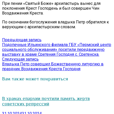
При пении «Святый Боже» архипастырь вынес для
поклонения Крест Господень и был совершен Чин
Воздвижения Креста.
По окончании богослужения владыка Петр обратился к
верующим с архипастырским словом.
Навигация
Предыдущая
Предыдущая запись
запись:
Подопечные Ильинского филиала ГБУ «Пермский центр
по
социального обслуживания» посетили передвижную
записям
выставку в храме Сретения Господня с. Сретенска.
Следующая
Следующая запись
запись:
Владыка Петр совершил Божественную литургию в
праздник Воздвижения Креста Господня
Вам также может понравиться
В храмах епархии почтили память жертв
советских репрессий
31.10.2024
31.10.2024