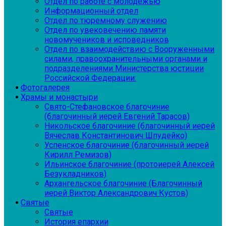
Отдел по работе с молодежью
Информационный отдел
Отдел по тюремному служению
Отдел по увековечению памяти
новомучеников и исповедников
Отдел по взаимодействию с Вооруженными
силами, правоохранительными органами и
подразделениями Министерства юстиции
Российской Федерации:
Фотогалерея
Храмы и монастыри
Свято-Стефановское благочиние
(благочинный иерей Евгений Тарасов)
Никольское благочиние (благочинный иерей
Вячеслав Константинович Шпудейко)
Успенское благочиние (благочинный иерей
Кирилл Ремизов)
Ильинское благочиние (протоиерей Алексей
Безукладников)
Архангельское благочиние (Благочинный
иерей Виктор Александрович Кустов)
Святые
Святые
История епархии