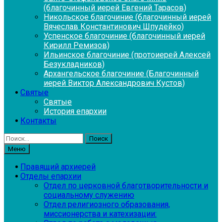
(благочинный иерей Евгений Тарасов)
Никольское благочиние (благочинный иерей
Вячеслав Константинович Шпудейко)
Успенское благочиние (благочинный иерей
Кирилл Ремизов)
Ильинское благочиние (протоиерей Алексей
Безукладников)
Архангельское благочиние (Благочинный
иерей Виктор Александрович Кустов)
Святые
Святые
История епархии
Контакты
Найти:
Меню
Правящий архиерей
Отделы епархии
Отдел по церковной благотворительности и
социальному служению
Отдел религиозного образования,
миссионерства и катехизации: