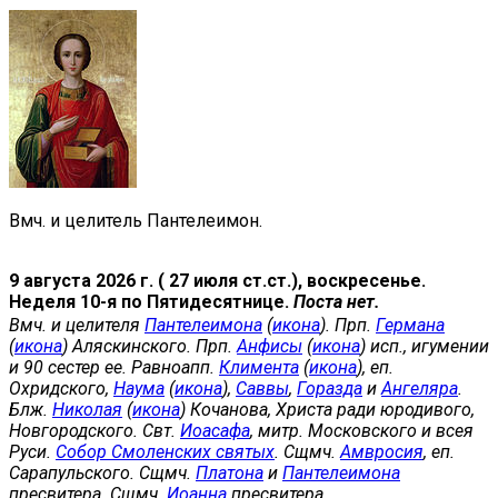
Вмч. и целитель Пантелеимон.
9 августа 2026 г. ( 27 июля ст.ст.), воскресенье.
Неделя 10-я по Пятидесятнице.
Поста нет.
Вмч. и целителя
Пантелеимона
(
икона
). Прп.
Германа
(
икона
) Аляскинского. Прп.
Анфисы
(
икона
) исп., игумении
и 90 сестер ее. Равноапп.
Климента
(
икона
), еп.
Охридского,
Наума
(
икона
),
Саввы
,
Горазда
и
Ангеляра
.
Блж.
Николая
(
икона
) Кочанова, Христа ради юродивого,
Новгородского. Свт.
Иоасафа
, митр. Московского и всея
Руси.
Собор Смоленских святых
. Сщмч.
Амвросия
, еп.
Сарапульского. Сщмч.
Платона
и
Пантелеимона
пресвитера. Сщмч.
Иоанна
пресвитера.