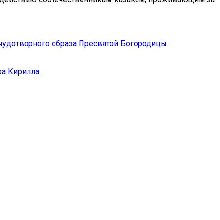
чудотворного образа Пресвятой Богородицы
ха Кирилла.