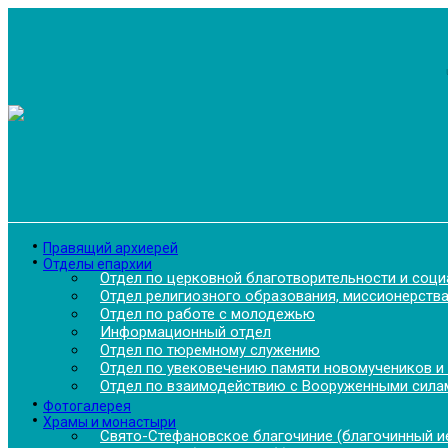
Перейти
к
содержимому
Правящий архиерей
Отделы епархии
Отдел по церковной благотворительности и соц
Отдел религиозного образования, миссионерства
Отдел по работе с молодежью
Информационный отдел
Отдел по тюремному служению
Отдел по увековечению памяти новомучеников и
Отдел по взаимодействию с Вооруженными силам
Фотогалерея
Храмы и монастыри
Свято-Стефановское благочиние (благочинный ие