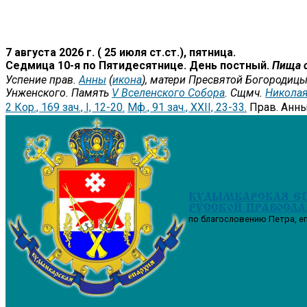
7 августа 2026 г. ( 25 июля ст.ст.), пятница.
Седмица 10-я по Пятидесятнице. День постный.
Пища 
Успение прав.
Анны
(
икона
), матери Пресвятой Богородицы
Унженского. Память
V Вселенского Собора
. Сщмч.
Никола
2 Кор., 169 зач., I, 12-20.
Мф., 91 зач., XXII, 23-33.
Прав. Анн
КУДЫМКАРСКАЯ Е
РУССКОЙ ПРАВОСЛА
по благословению Петра, е