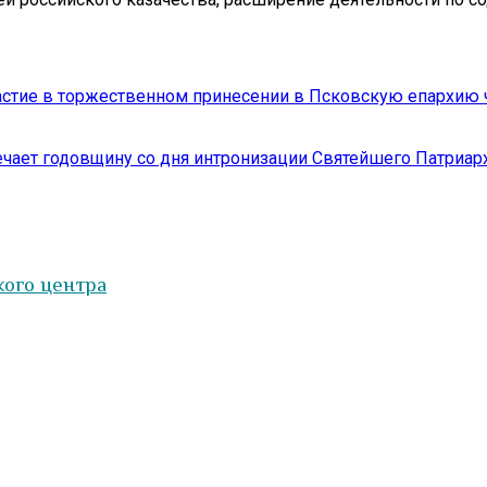
астие в торжественном принесении в Псковскую епархию 
чает годовщину со дня интронизации Святейшего Патриар
ого центра