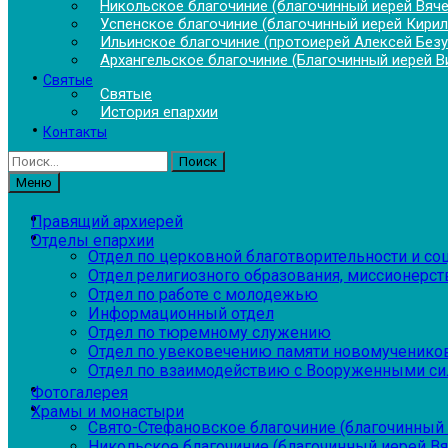
Никольское благочиние (благочинный иерей Вяч
Успенское благочиние (благочинный иерей Кирил
Ильинское благочиние (протоиерей Алексей Без
Архангельское благочиние (Благочинный иерей В
Святые
Святые
История епархии
Контакты
Найти:
Меню
Правящий архиерей
Отделы епархии
Отдел по церковной благотворительности и с
Отдел религиозного образования, миссионерств
Отдел по работе с молодежью
Информационный отдел
Отдел по тюремному служению
Отдел по увековечению памяти новомученико
Отдел по взаимодействию с Вооруженными си
Фотогалерея
Храмы и монастыри
Свято-Стефановское благочиние (благочинный 
Никольское благочиние (благочинный иерей В