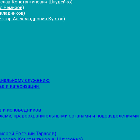
еслав Константинович Шпудейко)
л Ремизов)
укладников)
иктор Александрович Кустов)
оциальному служению
а и катехизации:
в и исповедников
лами, правоохранительными органами и подразделениями
иерей Евгений Тарасов)
ячеслав Константинович Шпудейко)