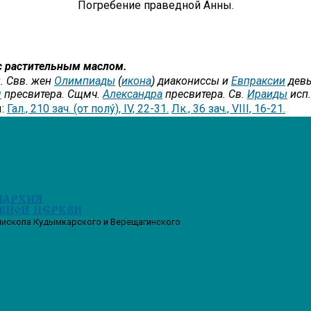
Погребение праведной Анны.
с растительным маслом.
. Свв. жен
Олимпиады
(
икона
) диакониссы и
Евпраксии
девы
я
пресвитера. Сщмч.
Александра
пресвитера. Св.
Ираиды
исп.
ы:
Гал., 210 зач. (от полу́), IV, 22-31.
Лк., 36 зач., VIII, 16-21.
ПАРХИЯ
ВНОЙ ЦЕРКВИ
пископа Кудымкарского и Верещагинского