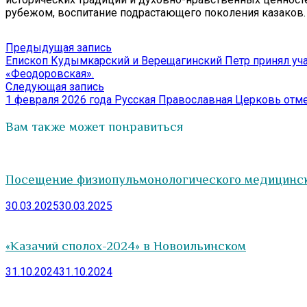
рубежом, воспитание подрастающего поколения казаков.
Навигация
Предыдущая
Предыдущая запись
запись:
Епископ Кудымкарский и Верещагинский Петр принял уч
по
«Феодоровская».
записям
Следующая
Следующая запись
запись:
1 февраля 2026 года Русская Православная Церковь отме
Вам также может понравиться
Посещение физиопульмонологического медицинск
30.03.2025
30.03.2025
«Казачий сполох-2024» в Новоильинском
31.10.2024
31.10.2024