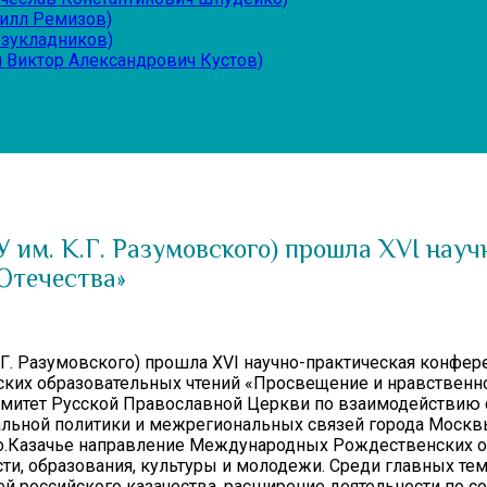
рилл Ремизов)
езукладников)
 Виктор Александрович Кустов)
 им. К.Г. Разумовского) прошла XVI нау
 Отечества»
Г. Разумовского) прошла XVI научно-практическая конфере
ких образовательных чтений «Просвещение и нравственно
митет Русской Православной Церкви по взаимодействию с
нальной политики и межрегиональных связей города Мос
ко.Казачье направление Международных Рождественских о
ти, образования, культуры и молодежи. Среди главных тем
ей российского казачества, расширение деятельности по