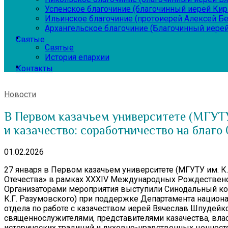
Успенское благочиние (благочинный иерей Ки
Ильинское благочиние (протоиерей Алексей Б
Архангельское благочиние (Благочинный иерей
Святые
Святые
История епархии
Контакты
Новости
В Первом казачьем университете (МГУТУ
и казачество: соработничество на благо
01.02.2026
27 января в Первом казачьем университете (МГУТУ им. К.
Отечества» в рамках XXХIV Международных Рождественс
Организаторами мероприятия выступили Синодальный ко
К.Г. Разумовского) при поддержке Департамента нацио
отдела по работе с казачеством иерей Вячеслав Шпудей
священнослужителями, представителями казачества, влас
исторических традиций и духовно-нравственных ценност