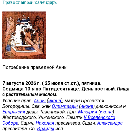
Православный календарь
Погребение праведной Анны.
7 августа 2026 г. ( 25 июля ст.ст.), пятница.
Седмица 10-я по Пятидесятнице. День постный.
Пища
с растительным маслом.
Успение прав.
Анны
(
икона
), матери Пресвятой
Богородицы. Свв. жен
Олимпиады
(
икона
) диакониссы и
Евпраксии
девы, Тавеннской. Прп.
Макария
(
икона
)
Желтоводского, Унженского. Память
V Вселенского
Собора
. Сщмч.
Николая
пресвитера. Сщмч.
Александра
пресвитера. Св.
Ираиды
исп.