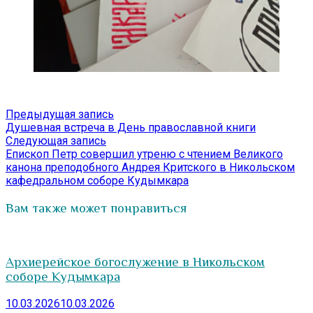
Навигация
Предыдущая
Предыдущая запись
запись:
Душевная встреча в День православной книги
по
Следующая
Следующая запись
записям
запись:
Епископ Петр совершил утреню с чтением Великого
канона преподобного Андрея Критского в Никольском
кафедральном соборе Кудымкара
Вам также может понравиться
Архиерейское богослужение в Никольском
соборе Кудымкара
10.03.2026
10.03.2026