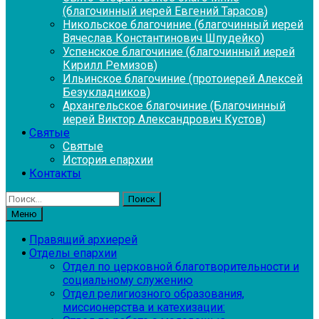
(благочинный иерей Евгений Тарасов)
Никольское благочиние (благочинный иерей
Вячеслав Константинович Шпудейко)
Успенское благочиние (благочинный иерей
Кирилл Ремизов)
Ильинское благочиние (протоиерей Алексей
Безукладников)
Архангельское благочиние (Благочинный
иерей Виктор Александрович Кустов)
Святые
Святые
История епархии
Контакты
Найти:
Меню
Правящий архиерей
Отделы епархии
Отдел по церковной благотворительности и
социальному служению
Отдел религиозного образования,
миссионерства и катехизации: