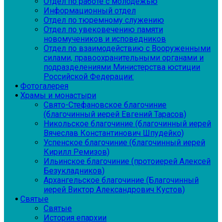
Отдел по работе с молодежью
Информационный отдел
Отдел по тюремному служению
Отдел по увековечению памяти
новомучеников и исповедников
Отдел по взаимодействию с Вооруженными
силами, правоохранительными органами и
подразделениями Министерства юстиции
Российской Федерации:
Фотогалерея
Храмы и монастыри
Свято-Стефановское благочиние
(благочинный иерей Евгений Тарасов)
Никольское благочиние (благочинный иерей
Вячеслав Константинович Шпудейко)
Успенское благочиние (благочинный иерей
Кирилл Ремизов)
Ильинское благочиние (протоиерей Алексей
Безукладников)
Архангельское благочиние (Благочинный
иерей Виктор Александрович Кустов)
Святые
Святые
История епархии