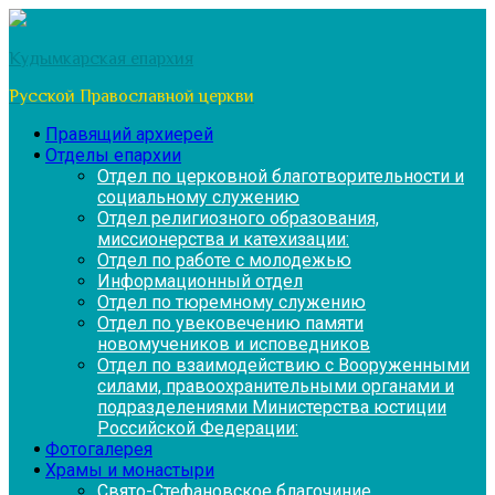
Перейти
к
Кудымкарская епархия
содержимому
Русской Православной церкви
Правящий архиерей
Отделы епархии
Отдел по церковной благотворительности и
социальному служению
Отдел религиозного образования,
миссионерства и катехизации:
Отдел по работе с молодежью
Информационный отдел
Отдел по тюремному служению
Отдел по увековечению памяти
новомучеников и исповедников
Отдел по взаимодействию с Вооруженными
силами, правоохранительными органами и
подразделениями Министерства юстиции
Российской Федерации:
Фотогалерея
Храмы и монастыри
Свято-Стефановское благочиние