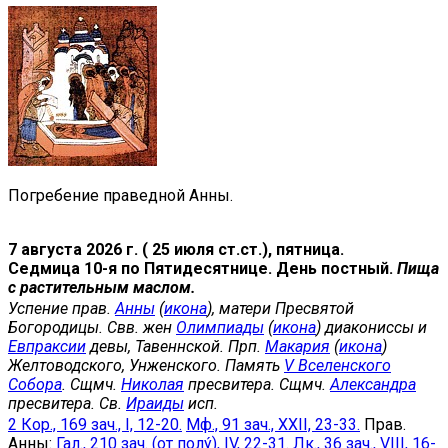
Погребение праведной Анны.
7 августа 2026 г. ( 25 июля ст.ст.), пятница.
Седмица 10-я по Пятидесятнице. День постный.
Пища
с растительным маслом.
Успение прав.
Анны
(
икона
), матери Пресвятой
Богородицы. Свв. жен
Олимпиады
(
икона
) диакониссы и
Евпраксии
девы, Тавеннской. Прп.
Макария
(
икона
)
Желтоводского, Унженского. Память
V Вселенского
Собора
. Сщмч.
Николая
пресвитера. Сщмч.
Александра
пресвитера. Св.
Ираиды
исп.
2 Кор., 169 зач., I, 12-20.
Мф., 91 зач., XXII, 23-33.
Прав.
Анны:
Гал., 210 зач. (от полу́), IV, 22-31.
Лк., 36 зач., VIII, 16-