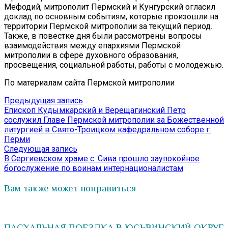
Мефодий, митрополит Пермский и Кунгурский огласил
доклад по основным событиям, которые произошли на
территории Пермской митрополии за текущий период.
Также, в повестке дня были рассмотрены вопросы
взаимодействия между епархиями Пермской
митрополии в сфере духовного образования,
просвещения, социальной работы, работы с молодежью.
По материалам сайта Пермской митрополии
Навигация
Предыдущая
Предыдущая запись
запись:
Епископ Кудымкарский и Верещагинский Петр
по
сослужил Главе Пермской митрополии за Божественной
записям
литургией в Свято-Троицком кафедральном соборе г.
Перми
Следующая
Следующая запись
запись:
В Сергиевском храме с. Сива прошло заупокойное
богослужение по воинам интернационалистам
Вам также может понравиться
ПАСХАЛЬНАЯ ПОЕЗДКА В ЮСЬВИНСКИЙ ОКРУГ