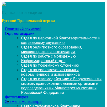
Перейти
к
Кудымкарская епархия
содержимому
Русской Православной церкви
Правящий архиерей
Отделы епархии
Отдел по церковной благотворительности и
социальному служению
Отдел религиозного образования,
миссионерства и катехизации:
Отдел по работе с молодежью
Информационный отдел
Отдел по тюремному служению
Отдел по увековечению памяти
новомучеников и исповедников
Отдел по взаимодействию с Вооруженными
силами, правоохранительными органами и
подразделениями Министерства юстиции
Российской Федерации:
Фотогалерея
Храмы и монастыри
Свято-Стефановское благочиние