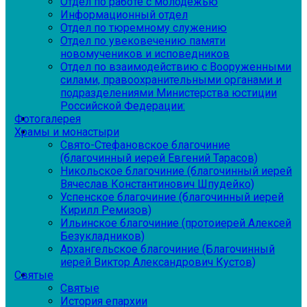
Отдел по работе с молодежью
Информационный отдел
Отдел по тюремному служению
Отдел по увековечению памяти
новомучеников и исповедников
Отдел по взаимодействию с Вооруженными
силами, правоохранительными органами и
подразделениями Министерства юстиции
Российской Федерации:
Фотогалерея
Храмы и монастыри
Свято-Стефановское благочиние
(благочинный иерей Евгений Тарасов)
Никольское благочиние (благочинный иерей
Вячеслав Константинович Шпудейко)
Успенское благочиние (благочинный иерей
Кирилл Ремизов)
Ильинское благочиние (протоиерей Алексей
Безукладников)
Архангельское благочиние (Благочинный
иерей Виктор Александрович Кустов)
Святые
Святые
История епархии