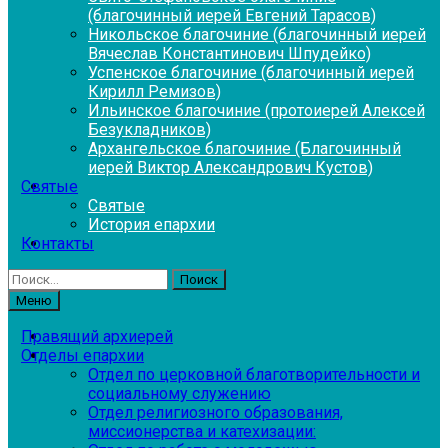
(благочинный иерей Евгений Тарасов)
Никольское благочиние (благочинный иерей
Вячеслав Константинович Шпудейко)
Успенское благочиние (благочинный иерей
Кирилл Ремизов)
Ильинское благочиние (протоиерей Алексей
Безукладников)
Архангельское благочиние (Благочинный
иерей Виктор Александрович Кустов)
Святые
Святые
История епархии
Контакты
Найти:
Меню
Правящий архиерей
Отделы епархии
Отдел по церковной благотворительности и
социальному служению
Отдел религиозного образования,
миссионерства и катехизации: