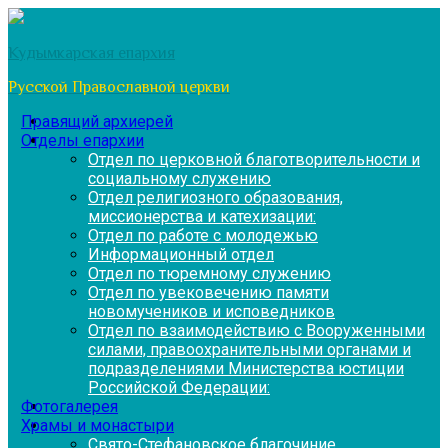
Перейти
к
Кудымкарская епархия
содержимому
Русской Православной церкви
Правящий архиерей
Отделы епархии
Отдел по церковной благотворительности и
социальному служению
Отдел религиозного образования,
миссионерства и катехизации:
Отдел по работе с молодежью
Информационный отдел
Отдел по тюремному служению
Отдел по увековечению памяти
новомучеников и исповедников
Отдел по взаимодействию с Вооруженными
силами, правоохранительными органами и
подразделениями Министерства юстиции
Российской Федерации:
Фотогалерея
Храмы и монастыри
Свято-Стефановское благочиние