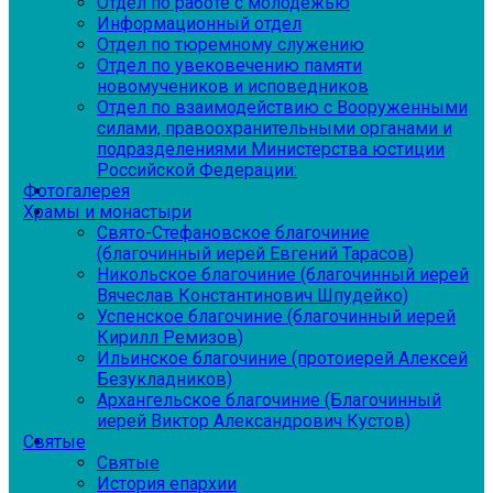
Отдел по работе с молодежью
Информационный отдел
Отдел по тюремному служению
Отдел по увековечению памяти
новомучеников и исповедников
Отдел по взаимодействию с Вооруженными
силами, правоохранительными органами и
подразделениями Министерства юстиции
Российской Федерации:
Фотогалерея
Храмы и монастыри
Свято-Стефановское благочиние
(благочинный иерей Евгений Тарасов)
Никольское благочиние (благочинный иерей
Вячеслав Константинович Шпудейко)
Успенское благочиние (благочинный иерей
Кирилл Ремизов)
Ильинское благочиние (протоиерей Алексей
Безукладников)
Архангельское благочиние (Благочинный
иерей Виктор Александрович Кустов)
Святые
Святые
История епархии