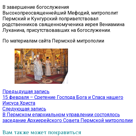
В завершение богослужения
Высокопреосвященнейший Мефодий, митрополит
Пермский и Кунгурский поприветствовал
родственников священномученика иерея Вениамина
Луканина, присутствовавших на богослужении.
По материалам сайта Пермской митрополии
Навигация
Предыдущая
Предыдущая запись
запись:
15 февраля – Сретение Господа Бога и Спаса нашего
по
Иисуса Христа
записям
Следующая
Следующая запись
запись:
В Пермском епархиальном управлении состоялось
заседание Архиерейского Совета Пермской митрополии
Вам также может понравиться