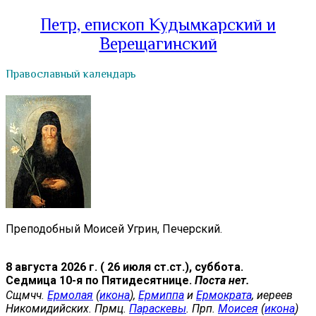
Петр, епископ Кудымкарский и
Верещагинский
Православный календарь
Преподобный Моисей Угрин, Печерский.
8 августа 2026 г. ( 26 июля ст.ст.), суббота.
Седмица 10-я по Пятидесятнице.
Поста нет.
Сщмчч.
Ермолая
(
икона
),
Ермиппа
и
Ермократа
, иереев
Никомидийских. Прмц.
Параскевы
. Прп.
Моисея
(
икона
)