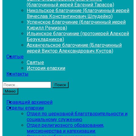
(благочинный иерей Евгений Тарасов)
Никольское благочиние (благочинный иерей
Вячеслав Константинович Шпудейко)
Успенское благочиние (благочинный иерей
Кирилл Ремизов)
Ильинское благочиние (протоиерей Алексей
Безукладников)
Архангельское благочиние (Благочинный
иерей Виктор Александрович Кустов)
Святые
Святые
История епархии
Контакты
Найти:
Меню
Правящий архиерей
Отделы епархии
Отдел по церковной благотворительности и
социальному служению
Отдел религиозного образования,
миссионерства и катехизации: