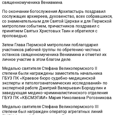
священномученика Вениамина.
По окончании богослужения Архипастырь поздравил
сослужащих архиереев, духовенство, всех собравшихся,
со знаменательным для Святой Церкви и для Пермской
митрополии событием, причастников поздравил с
принятием Святых Христовых Таин и обратился с
проповедью.
Затем Глава Пермской митрополии поблагодарил
участников рабочей группы по обретению честных
останков священномученика Вениамина и отметил их
личное участие в этом благом деле.
Медалью святителя Стефана Великопермского II
степени были награждены заместитель начальника
ГБУЗ ПК «Краевое бюро судебно-медицинской
эксперты и патологоанатомических исследований» по
экспертной работе Дмитрий Валерьевич Бородулин и
заведующая медико-криминалистичнского отделения
ГБУЗ ПК «КБСМЭПАИ» Мария Николаевна Рогозникова.
Медалью святителя Стефана Великопермского III
степени был награжден оператор агрегатных линий