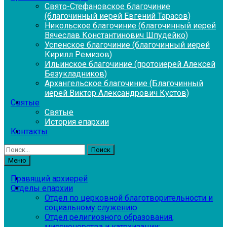
Свято-Стефановское благочиние
(благочинный иерей Евгений Тарасов)
Никольское благочиние (благочинный иерей
Вячеслав Константинович Шпудейко)
Успенское благочиние (благочинный иерей
Кирилл Ремизов)
Ильинское благочиние (протоиерей Алексей
Безукладников)
Архангельское благочиние (Благочинный
иерей Виктор Александрович Кустов)
Святые
Святые
История епархии
Контакты
Найти:
Меню
Правящий архиерей
Отделы епархии
Отдел по церковной благотворительности и
социальному служению
Отдел религиозного образования,
миссионерства и катехизации: