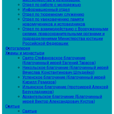
Отдел по работе с молодежью
Информационный отдел
Отдел по тюремному служению
Отдел по увековечению памяти
новомучеников и исповедников
Отдел по взаимодействию с Вооруженными
силами, правоохранительными органами и
подразделениями Министерства юстиции
Российской Федерации:
Фотогалерея
Храмы и монастыри
Свято-Стефановское благочиние
(благочинный иерей Евгений Тарасов)
Никольское благочиние (благочинный иерей
Вячеслав Константинович Шпудейко)
Успенское благочиние (благочинный иерей
Кирилл Ремизов)
Ильинское благочиние (протоиерей Алексей
Безукладников)
Архангельское благочиние (Благочинный
иерей Виктор Александрович Кустов)
Святые
Святые