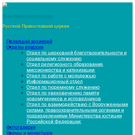
Перейти
к
Кудымкарская епархия
содержимому
Русской Православной церкви
Правящий архиерей
Отделы епархии
Отдел по церковной благотворительности и
социальному служению
Отдел религиозного образования,
миссионерства и катехизации:
Отдел по работе с молодежью
Информационный отдел
Отдел по тюремному служению
Отдел по увековечению памяти
новомучеников и исповедников
Отдел по взаимодействию с Вооруженными
силами, правоохранительными органами и
подразделениями Министерства юстиции
Российской Федерации:
Фотогалерея
Храмы и монастыри