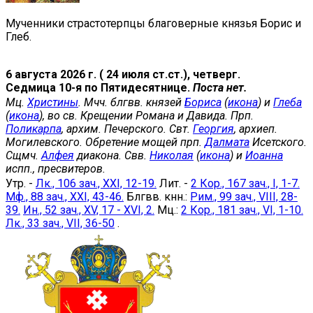
Мученники страстотерпцы благоверные князья Борис и
Глеб.
6 августа 2026 г. ( 24 июля ст.ст.), четверг.
Седмица 10-я по Пятидесятнице.
Поста нет.
Мц.
Христины
. Мчч. блгвв. князей
Бориса
(
икона
) и
Глеба
(
икона
), во св. Крещении Романа и Давида. Прп.
Поликарпа
, архим. Печерского. Свт.
Георгия
, архиеп.
Могилевского. Обретение мощей прп.
Далмата
Исетского.
Сщмч.
Алфея
диакона. Свв.
Николая
(
икона
) и
Иоанна
испп., пресвитеров.
Утр. -
Лк., 106 зач., XXI, 12-19.
Лит. -
2 Кор., 167 зач., I, 1-7.
Мф., 88 зач., XXI, 43-46.
Блгвв. кнн.:
Рим., 99 зач., VIII, 28-
39.
Ин., 52 зач., XV, 17 - XVI, 2.
Мц.:
2 Кор., 181 зач., VI, 1-10.
Лк., 33 зач., VII, 36-50
.