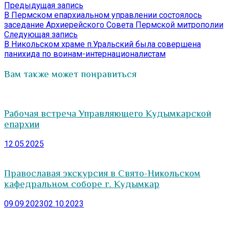
Навигация
Предыдущая
Предыдущая запись
запись:
В Пермском епархиальном управлении состоялось
по
заседание Архиерейского Совета Пермской митрополии
записям
Следующая
Следующая запись
запись:
В Никольском храме п.Уральский была совершена
панихида по воинам-интернационалистам
Вам также может понравиться
Рабочая встреча Управляющего Кудымкарской
епархии
12.05.2025
Православая экскурсия в Свято-Никольском
кафедральном соборе г. Кудымкар
09.09.2023
02.10.2023