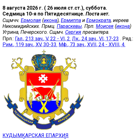
8 августа 2026 г. ( 26 июля ст.ст.), суббота.
Седмица 10-я по Пятидесятнице.
Поста нет.
Сщмчч.
Ермолая
(
икона
),
Ермиппа
и
Ермократа
, иереев
Никомидийских. Прмц.
Параскевы
. Прп.
Моисея
(
икона
)
Угрина, Печерского. Сщмч.
Сергия
пресвитера.
Прп.:
Гал., 213 зач., V, 22 - VI, 2.
Лк., 24 зач., VI, 17-23
. Ряд.:
Рим., 119 зач., XV, 30-33.
Мф., 73 зач., XVII, 24 - XVIII, 4.
КУДЫМКАРСКАЯ ЕПАРХИЯ