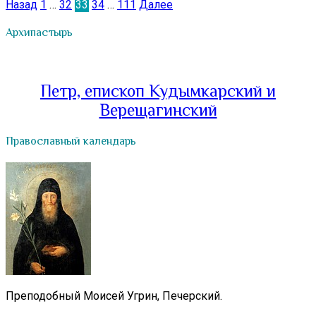
Пагинация
Назад
1
…
32
33
34
…
111
Далее
записей
Архипастырь
Петр, епископ Кудымкарский и
Верещагинский
Православный календарь
Преподобный Моисей Угрин, Печерский.