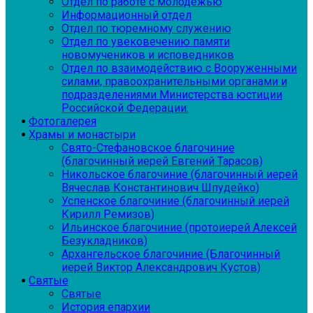
Отдел по работе с молодежью
Информационный отдел
Отдел по тюремному служению
Отдел по увековечению памяти
новомучеников и исповедников
Отдел по взаимодействию с Вооруженными
силами, правоохранительными органами и
подразделениями Министерства юстиции
Российской Федерации:
Фотогалерея
Храмы и монастыри
Свято-Стефановское благочиние
(благочинный иерей Евгений Тарасов)
Никольское благочиние (благочинный иерей
Вячеслав Константинович Шпудейко)
Успенское благочиние (благочинный иерей
Кирилл Ремизов)
Ильинское благочиние (протоиерей Алексей
Безукладников)
Архангельское благочиние (Благочинный
иерей Виктор Александрович Кустов)
Святые
Святые
История епархии