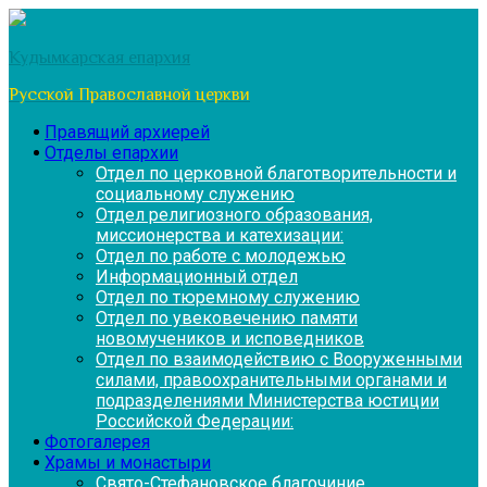
Перейти
к
Кудымкарская епархия
содержимому
Русской Православной церкви
Правящий архиерей
Отделы епархии
Отдел по церковной благотворительности и
социальному служению
Отдел религиозного образования,
миссионерства и катехизации:
Отдел по работе с молодежью
Информационный отдел
Отдел по тюремному служению
Отдел по увековечению памяти
новомучеников и исповедников
Отдел по взаимодействию с Вооруженными
силами, правоохранительными органами и
подразделениями Министерства юстиции
Российской Федерации:
Фотогалерея
Храмы и монастыри
Свято-Стефановское благочиние