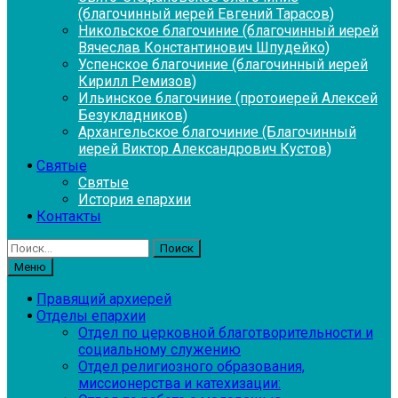
(благочинный иерей Евгений Тарасов)
Никольское благочиние (благочинный иерей
Вячеслав Константинович Шпудейко)
Успенское благочиние (благочинный иерей
Кирилл Ремизов)
Ильинское благочиние (протоиерей Алексей
Безукладников)
Архангельское благочиние (Благочинный
иерей Виктор Александрович Кустов)
Святые
Святые
История епархии
Контакты
Найти:
Меню
Правящий архиерей
Отделы епархии
Отдел по церковной благотворительности и
социальному служению
Отдел религиозного образования,
миссионерства и катехизации: