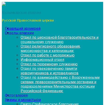
Перейти
к
Кудымкарская епархия
содержимому
Русской Православной церкви
Правящий архиерей
Отделы епархии
Отдел по церковной благотворительности и
социальному служению
Отдел религиозного образования,
миссионерства и катехизации:
Отдел по работе с молодежью
Информационный отдел
Отдел по тюремному служению
Отдел по увековечению памяти
новомучеников и исповедников
Отдел по взаимодействию с Вооруженными
силами, правоохранительными органами и
подразделениями Министерства юстиции
Российской Федерации:
Фотогалерея
Храмы и монастыри
Свято-Стефановское благочиние