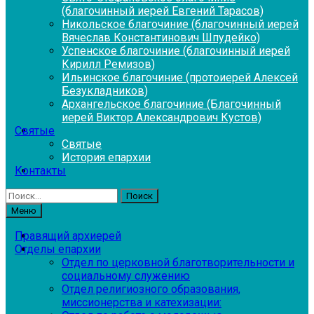
(благочинный иерей Евгений Тарасов)
Никольское благочиние (благочинный иерей
Вячеслав Константинович Шпудейко)
Успенское благочиние (благочинный иерей
Кирилл Ремизов)
Ильинское благочиние (протоиерей Алексей
Безукладников)
Архангельское благочиние (Благочинный
иерей Виктор Александрович Кустов)
Святые
Святые
История епархии
Контакты
Найти:
Меню
Правящий архиерей
Отделы епархии
Отдел по церковной благотворительности и
социальному служению
Отдел религиозного образования,
миссионерства и катехизации: