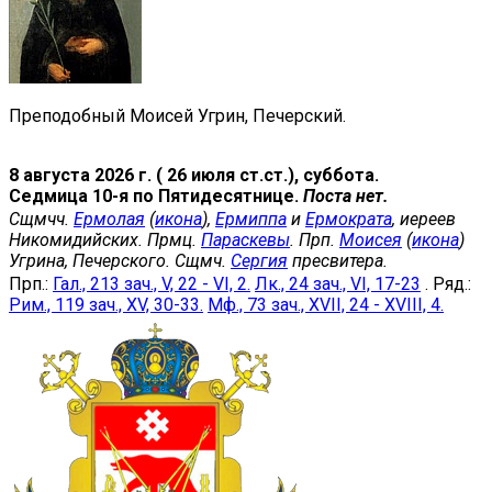
Преподобный Моисей Угрин, Печерский.
8 августа 2026 г. ( 26 июля ст.ст.), суббота.
Седмица 10-я по Пятидесятнице.
Поста нет.
Сщмчч.
Ермолая
(
икона
),
Ермиппа
и
Ермократа
, иереев
Никомидийских. Прмц.
Параскевы
. Прп.
Моисея
(
икона
)
Угрина, Печерского. Сщмч.
Сергия
пресвитера.
Прп.:
Гал., 213 зач., V, 22 - VI, 2.
Лк., 24 зач., VI, 17-23
. Ряд.:
Рим., 119 зач., XV, 30-33.
Мф., 73 зач., XVII, 24 - XVIII, 4.