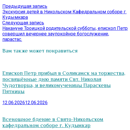
Навигация
Предыдущая
Предыдущая запись
запись:
Экскурсия детей в Никольском Кафедральном соборе г.
по
Кудымкара
записям
Следующая
Следующая запись
запись:
Накануне Троицкой родительской субботы, епископ Петр
совершил вечернее заупокойное богослужение,
парастас.
Вам также может понравиться
Епископ Петр прибыл в Соликамск на торжества,
посвящённые дню памяти Свт. Николая
Чудотворца, и великомученицы Параскевы
Пятницы
12.06.2026
12.06.2026
Всенощное бдение в Свято-Никольском
кафедральном соборе г. Кудымкар