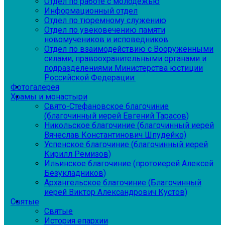
Отдел по работе с молодежью
Информационный отдел
Отдел по тюремному служению
Отдел по увековечению памяти
новомучеников и исповедников
Отдел по взаимодействию с Вооруженными
силами, правоохранительными органами и
подразделениями Министерства юстиции
Российской Федерации:
Фотогалерея
Храмы и монастыри
Свято-Стефановское благочиние
(благочинный иерей Евгений Тарасов)
Никольское благочиние (благочинный иерей
Вячеслав Константинович Шпудейко)
Успенское благочиние (благочинный иерей
Кирилл Ремизов)
Ильинское благочиние (протоиерей Алексей
Безукладников)
Архангельское благочиние (Благочинный
иерей Виктор Александрович Кустов)
Святые
Святые
История епархии