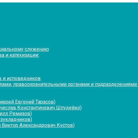
оциальному служению
а и катехизации:
в и исповедников
лами, правоохранительными органами и подразделениями
иерей Евгений Тарасов)
ячеслав Константинович Шпудейко)
рилл Ремизов)
езукладников)
 Виктор Александрович Кустов)