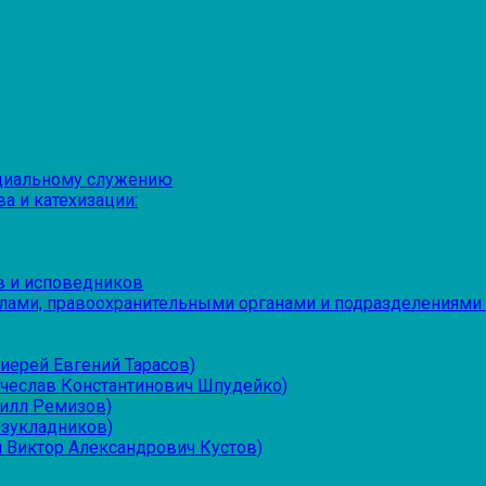
оциальному служению
а и катехизации:
в и исповедников
лами, правоохранительными органами и подразделениями
иерей Евгений Тарасов)
ячеслав Константинович Шпудейко)
рилл Ремизов)
езукладников)
 Виктор Александрович Кустов)