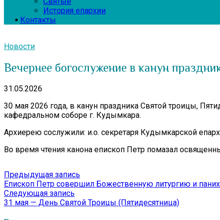
Святые
История епархии
Контакты
Новости
Вечернее богослужение в канун праздн
31.05.2026
30 мая 2026 года, в канун праздника Святой троицы, П
кафедральном соборе г. Кудымкара.
Архиерею сослужили: и.о. секретаря Кудымкарской епарх
Во время чтения канона епископ Петр помазал освященн
Навигация
Предыдущая
Предыдущая запись
запись:
Епископ Петр совершил Божественную литургию и паних
по
Следующая
Следующая запись
записям
запись:
31 мая — День Святой Троицы (Пятидесятница)