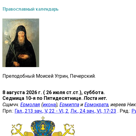
Православный календарь
Преподобный Моисей Угрин, Печерский.
8 августа 2026 г. ( 26 июля ст.ст.), суббота.
Седмица 10-я по Пятидесятнице.
Поста нет.
Сщмчч.
Ермолая
(
икона
),
Ермиппа
и
Ермократа
, иереев Ни
Прп.:
Гал., 213 зач., V, 22 - VI, 2.
Лк., 24 зач., VI, 17-23
. Ряд.:
Ри