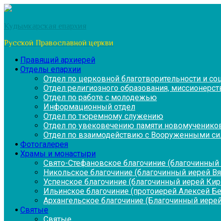
Перейти
к
Кудымкарская епархия
содержимому
Русской Православной церкви
Правящий архиерей
Отделы епархии
Отдел по церковной благотворительности и с
Отдел религиозного образования, миссионерств
Отдел по работе с молодежью
Информационный отдел
Отдел по тюремному служению
Отдел по увековечению памяти новомученико
Отдел по взаимодействию с Вооруженными си
Фотогалерея
Храмы и монастыри
Свято-Стефановское благочиние (благочинный 
Никольское благочиние (благочинный иерей В
Успенское благочиние (благочинный иерей Ки
Ильинское благочиние (протоиерей Алексей Б
Архангельское благочиние (Благочинный иерей
Святые
Святые