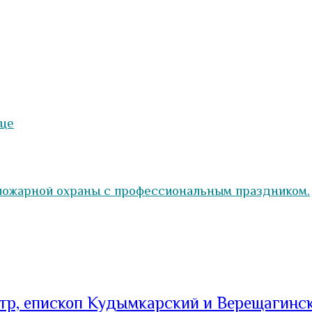
ице
 пожарной охраны с профессиональным праздником.
тр, епископ Кудымкарский и Верещагинс