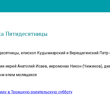
ика Пятидесятницы
ятидесятницы, епископ Кудымкарский и Верещагинский Пет
ии иерей Анатолий Исаев, иеромонах Никон (Чижиков), ди
ым елем молящихся.
иду в Троицкую родительскую субботу