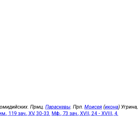
комидийских. Прмц.
Параскевы
. Прп.
Моисея
(
икона
) Угрина
м., 119 зач., XV, 30-33.
Мф., 73 зач., XVII, 24 - XVIII, 4.