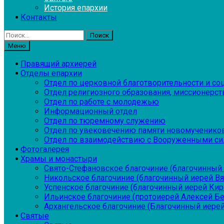
История епархии
Контакты
Найти:
Меню
Правящий архиерей
Отделы епархии
Отдел по церковной благотворительности и с
Отдел религиозного образования, миссионерств
Отдел по работе с молодежью
Информационный отдел
Отдел по тюремному служению
Отдел по увековечению памяти новомученико
Отдел по взаимодействию с Вооруженными си
Фотогалерея
Храмы и монастыри
Свято-Стефановское благочиние (благочинный 
Никольское благочиние (благочинный иерей В
Успенское благочиние (благочинный иерей Ки
Ильинское благочиние (протоиерей Алексей Б
Архангельское благочиние (Благочинный иерей
Святые