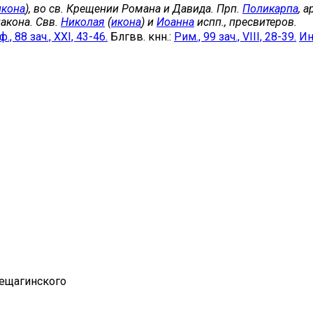
икона
), во св. Крещении Романа и Давида. Прп.
Поликарпа
, 
акона. Свв.
Николая
(
икона
) и
Иоанна
испп., пресвитеров.
., 88 зач., XXI, 43-46.
Блгвв. кнн.:
Рим., 99 зач., VIII, 28-39.
Ин.
рещагинского