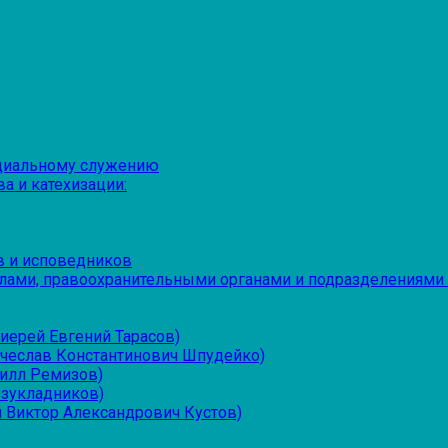
оциальному служению
а и катехизации:
в и исповедников
лами, правоохранительными органами и подразделениями
иерей Евгений Тарасов)
ячеслав Константинович Шпудейко)
рилл Ремизов)
езукладников)
 Виктор Александрович Кустов)