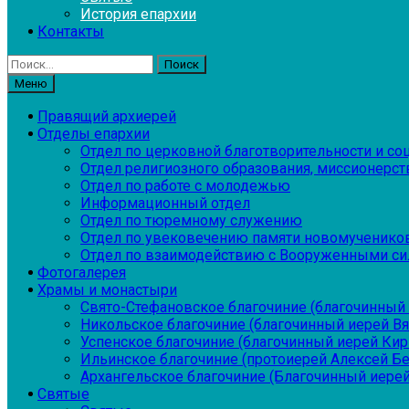
История епархии
Контакты
Найти:
Меню
Правящий архиерей
Отделы епархии
Отдел по церковной благотворительности и с
Отдел религиозного образования, миссионерств
Отдел по работе с молодежью
Информационный отдел
Отдел по тюремному служению
Отдел по увековечению памяти новомученико
Отдел по взаимодействию с Вооруженными си
Фотогалерея
Храмы и монастыри
Свято-Стефановское благочиние (благочинный 
Никольское благочиние (благочинный иерей В
Успенское благочиние (благочинный иерей Ки
Ильинское благочиние (протоиерей Алексей Б
Архангельское благочиние (Благочинный иерей
Святые