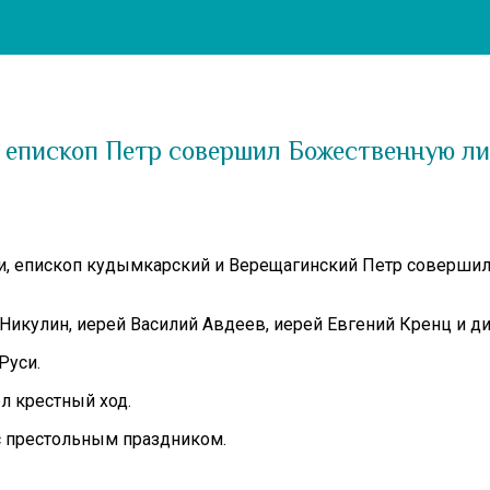
 епископ Петр совершил Божественную л
ечи, епископ кудымкарский и Верещагинский Петр соверш
Никулин, иерей Василий Авдеев, иерей Евгений Кренц и д
Руси.
л крестный ход.
с престольным праздником.