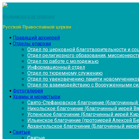
Перейти
к
Кудымкарская епархия
содержимому
Русской Православной церкви
Правящий архиерей
Отделы епархии
Отдел по церковной благотворительности и с
Отдел религиозного образования, миссионерств
Отдел по работе с молодежью
Информационный отдел
Отдел по тюремному служению
Отдел по увековечению памяти новомученико
Отдел по взаимодействию с Вооруженными си
Фотогалерея
Храмы и монастыри
Свято-Стефановское благочиние (благочинный 
Никольское благочиние (благочинный иерей В
Успенское благочиние (благочинный иерей Ки
Ильинское благочиние (протоиерей Алексей Б
Архангельское благочиние (Благочинный иерей
Святые
Святые