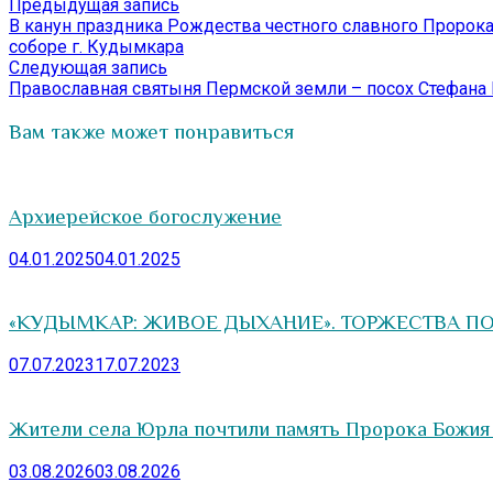
Навигация
Предыдущая
Предыдущая запись
запись:
В канун праздника Рождества честного славного Пророк
по
соборе г. Кудымкара
записям
Следующая
Следующая запись
запись:
Православная святыня Пермской земли – посох Стефана
Вам также может понравиться
Архиерейское богослужение
04.01.2025
04.01.2025
«КУДЫМКАР: ЖИВОЕ ДЫХАНИЕ». ТОРЖЕСТВА П
07.07.2023
17.07.2023
Жители села Юрла почтили память Пророка Божия
03.08.2026
03.08.2026