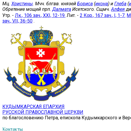
Мц.
Христины
. Мчч. блгвв. князей
Бориса
(
икона
) и
Глеба
(
Обретение мощей прп.
Далмата
Исетского. Сщмч.
Алфея
ди
Утр. -
Лк., 106 зач., XXI, 12-19.
Лит. -
2 Кор., 167 зач., I, 1-7.
Мф
зач., VII, 36-50
.
КУДЫМКАРСКАЯ ЕПАРХИЯ
РУССКОЙ ПРАВОСЛАВНОЙ ЦЕРКВИ
по благословению Петра, епископа Кудымкарского и Ве
Контакты