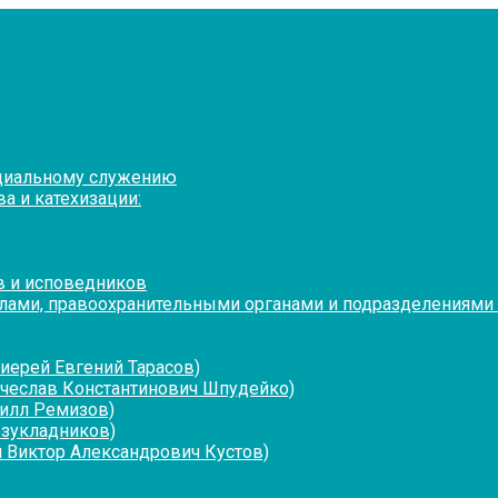
оциальному служению
а и катехизации:
в и исповедников
лами, правоохранительными органами и подразделениями
иерей Евгений Тарасов)
ячеслав Константинович Шпудейко)
рилл Ремизов)
езукладников)
 Виктор Александрович Кустов)