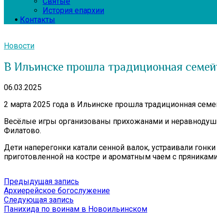
Святые
История епархии
Контакты
Новости
В Ильинске прошла традиционная семей
06.03.2025
2 марта 2025 года в Ильинске прошла традиционная семе
Весёлые игры организованы прихожанами и неравнодушны
Филатово.
Дети наперегонки катали сенной валок, устраивали гонки 
приготовленной на костре и ароматным чаем с пряниками
Навигация
Предыдущая
Предыдущая запись
запись:
Архиерейское богослужение
по
Следующая
Следующая запись
записям
запись:
Панихида по воинам в Новоильинском