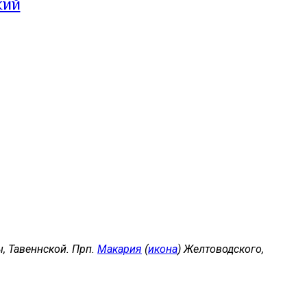
кий
, Тавеннской. Прп.
Макария
(
икона
) Желтоводского,