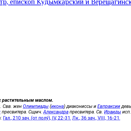
тр, епископ Кудымкарский и Верещагинс
с растительным маслом.
. Свв. жен
Олимпиады
(
икона
) диакониссы и
Евпраксии
девы
я
пресвитера. Сщмч.
Александра
пресвитера. Св.
Ираиды
исп.
ы:
Гал., 210 зач. (от полу́), IV, 22-31.
Лк., 36 зач., VIII, 16-21.