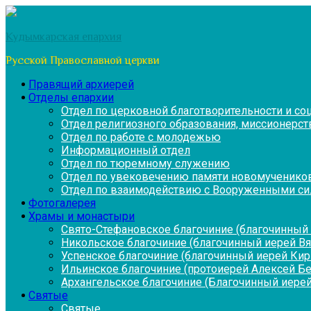
Перейти
к
Кудымкарская епархия
содержимому
Русской Православной церкви
Правящий архиерей
Отделы епархии
Отдел по церковной благотворительности и с
Отдел религиозного образования, миссионерств
Отдел по работе с молодежью
Информационный отдел
Отдел по тюремному служению
Отдел по увековечению памяти новомученико
Отдел по взаимодействию с Вооруженными си
Фотогалерея
Храмы и монастыри
Свято-Стефановское благочиние (благочинный 
Никольское благочиние (благочинный иерей В
Успенское благочиние (благочинный иерей Ки
Ильинское благочиние (протоиерей Алексей Б
Архангельское благочиние (Благочинный иерей
Святые
Святые