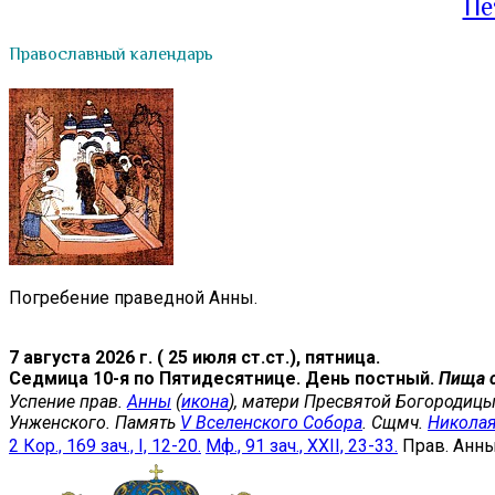
Пе
Православный календарь
Погребение праведной Анны.
7 августа 2026 г. ( 25 июля ст.ст.), пятница.
Седмица 10-я по Пятидесятнице. День постный.
Пища 
Успение прав.
Анны
(
икона
), матери Пресвятой Богородицы
Унженского. Память
V Вселенского Собора
. Сщмч.
Никола
2 Кор., 169 зач., I, 12-20.
Мф., 91 зач., XXII, 23-33.
Прав. Анн