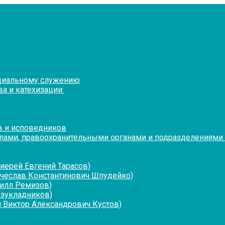
оциальному служению
а и катехизации:
в и исповедников
лами, правоохранительными органами и подразделениями
иерей Евгений Тарасов)
ячеслав Константинович Шпудейко)
рилл Ремизов)
езукладников)
 Виктор Александрович Кустов)