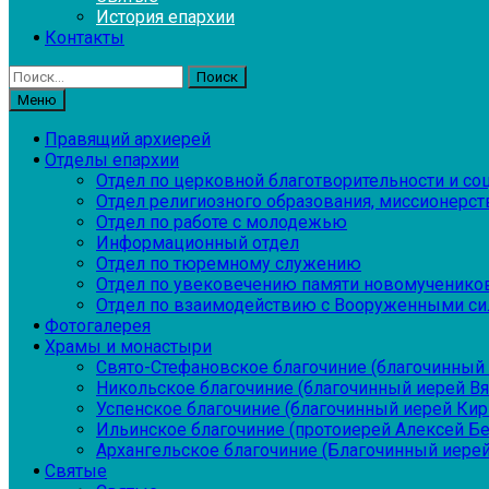
История епархии
Контакты
Найти:
Меню
Правящий архиерей
Отделы епархии
Отдел по церковной благотворительности и с
Отдел религиозного образования, миссионерств
Отдел по работе с молодежью
Информационный отдел
Отдел по тюремному служению
Отдел по увековечению памяти новомученико
Отдел по взаимодействию с Вооруженными си
Фотогалерея
Храмы и монастыри
Свято-Стефановское благочиние (благочинный 
Никольское благочиние (благочинный иерей В
Успенское благочиние (благочинный иерей Ки
Ильинское благочиние (протоиерей Алексей Б
Архангельское благочиние (Благочинный иерей
Святые