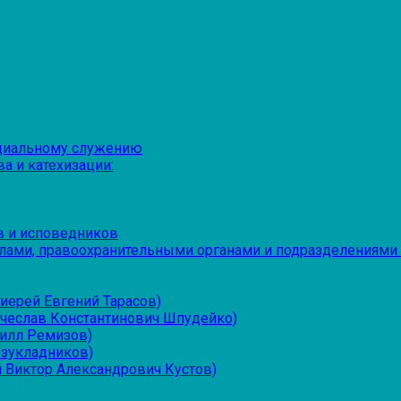
оциальному служению
а и катехизации:
в и исповедников
лами, правоохранительными органами и подразделениями
иерей Евгений Тарасов)
ячеслав Константинович Шпудейко)
рилл Ремизов)
езукладников)
 Виктор Александрович Кустов)