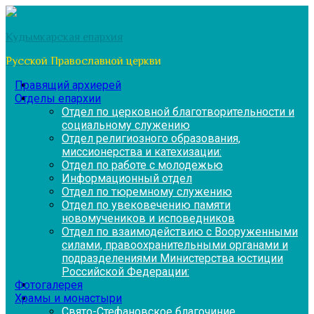
Перейти
к
Кудымкарская епархия
содержимому
Русской Православной церкви
Правящий архиерей
Отделы епархии
Отдел по церковной благотворительности и
социальному служению
Отдел религиозного образования,
миссионерства и катехизации:
Отдел по работе с молодежью
Информационный отдел
Отдел по тюремному служению
Отдел по увековечению памяти
новомучеников и исповедников
Отдел по взаимодействию с Вооруженными
силами, правоохранительными органами и
подразделениями Министерства юстиции
Российской Федерации:
Фотогалерея
Храмы и монастыри
Свято-Стефановское благочиние