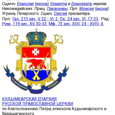
Сщмчч.
Ермолая
(
икона
),
Ермиппа
и
Ермократа
, иереев
Никомидийских. Прмц.
Параскевы
. Прп.
Моисея
(
икона
)
Угрина, Печерского. Сщмч.
Сергия
пресвитера.
Прп.:
Гал., 213 зач., V, 22 - VI, 2.
Лк., 24 зач., VI, 17-23
. Ряд.:
Рим., 119 зач., XV, 30-33.
Мф., 73 зач., XVII, 24 - XVIII, 4.
КУДЫМКАРСКАЯ ЕПАРХИЯ
РУССКОЙ ПРАВОСЛАВНОЙ ЦЕРКВИ
по благословению Петра, епископа Кудымкарского и
Верещагинского