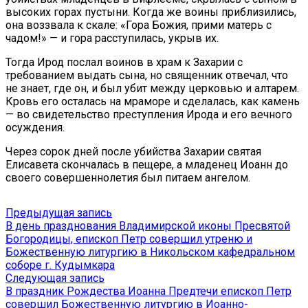
высоких горах пустыни. Когда же воины приблизились,
она воззвала к скале: «Гора Божия, прими матерь с
чадом!» — и гора расступилась, укрыв их.
Тогда Ирод послал воинов в храм к Захарии с
требованием выдать сына, но священник отвечал, что
не знает, где он, и был убит между церковью и алтарем.
Кровь его осталась на мраморе и сделалась, как камень
— во свидетельство преступления Ирода и его вечного
осуждения.
Через сорок дней после убийства Захарии святая
Елисавета скончалась в пещере, а младенец Иоанн до
своего совершеннолетия был питаем ангелом.
Навигация
Предыдущая
Предыдущая запись
запись:
В день празднования Владимирской иконы Пресвятой
по
Богородицы, епископ Петр совершил утреню и
записям
Божественную литургию в Никольском кафедральном
соборе г. Кудымкара
Следующая
Следующая запись
запись:
В праздник Рождества Иоанна Предтечи епископ Петр
совершил Божественную литургию в Иоанно-