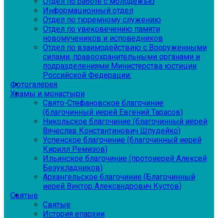
Отдел по работе с молодежью
Информационный отдел
Отдел по тюремному служению
Отдел по увековечению памяти
новомучеников и исповедников
Отдел по взаимодействию с Вооруженными
силами, правоохранительными органами и
подразделениями Министерства юстиции
Российской Федерации:
Фотогалерея
Храмы и монастыри
Свято-Стефановское благочиние
(благочинный иерей Евгений Тарасов)
Никольское благочиние (благочинный иерей
Вячеслав Константинович Шпудейко)
Успенское благочиние (благочинный иерей
Кирилл Ремизов)
Ильинское благочиние (протоиерей Алексей
Безукладников)
Архангельское благочиние (Благочинный
иерей Виктор Александрович Кустов)
Святые
Святые
История епархии