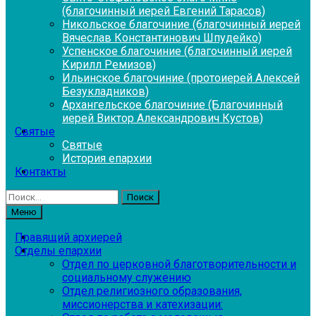
(благочинный иерей Евгений Тарасов)
Никольское благочиние (благочинный иерей
Вячеслав Константинович Шпудейко)
Успенское благочиние (благочинный иерей
Кирилл Ремизов)
Ильинское благочиние (протоиерей Алексей
Безукладников)
Архангельское благочиние (Благочинный
иерей Виктор Александрович Кустов)
Святые
Святые
История епархии
Контакты
Найти:
Меню
Правящий архиерей
Отделы епархии
Отдел по церковной благотворительности и
социальному служению
Отдел религиозного образования,
миссионерства и катехизации: