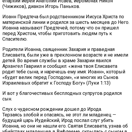
епархии иерей Анатолий Исаев, иеромонах Никон
(Чижиков), диакон Игорь Паньков.
Иоанн Предтеча был родственником Иисуса Христа по
материнской линии и родился за шесть месяцев до Него.
Иоанна называют Предтечей, потому что он пришел
перед Христом, чтобы приготовить людям путь к
Спасителю.
Родители Иоанна, священник Захария и праведная
Елисавета, были уже в преклонном возрасте и не имели
детей. Во время службы в храме Захарии явился
Архангел Гавриил и сообщил: «жена твоя Елисавета
родит тебе сына, и наречешь ему имя: Иоанн», который
«будет велик перед Господом», «и многих из Сынов
Израилевых обратит к Господу Богу» (Луки 1:13)
И вот у благочестивых бесплодных супругов родился
сын.
Слух о чудесном рождении дошел до Ирода.
Терзаясь злобой и опасаясь, не этот ли младенец —
будущий царь Иудейский, Ирод послал слуг убить
Иоанна, но они не нашли его. Святая Елисавета, узнав об
убийствах младенцев в Вифлееме, скрылась с сыном в