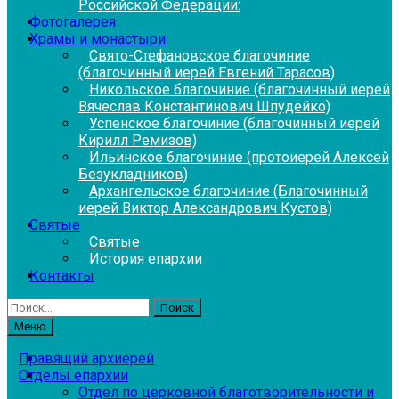
Российской Федерации:
Фотогалерея
Храмы и монастыри
Свято-Стефановское благочиние
(благочинный иерей Евгений Тарасов)
Никольское благочиние (благочинный иерей
Вячеслав Константинович Шпудейко)
Успенское благочиние (благочинный иерей
Кирилл Ремизов)
Ильинское благочиние (протоиерей Алексей
Безукладников)
Архангельское благочиние (Благочинный
иерей Виктор Александрович Кустов)
Святые
Святые
История епархии
Контакты
Найти:
Меню
Правящий архиерей
Отделы епархии
Отдел по церковной благотворительности и