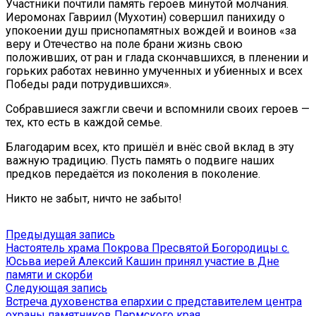
Участники почтили память героев минутой молчания.
Иеромонах Гавриил (Мухотин) совершил панихиду о
упокоении душ приснопамятных вождей и воинов «за
веру и Отечество на поле брани жизнь свою
положивших, от ран и глада скончавшихся, в пленении и
горьких работах невинно умученных и убиенных и всех
Победы ради потрудившихся».
Собравшиеся зажгли свечи и вспомнили своих героев —
тех, кто есть в каждой семье.
Благодарим всех, кто пришёл и внёс свой вклад в эту
важную традицию. Пусть память о подвиге наших
предков передаётся из поколения в поколение.
Никто не забыт, ничто не забыто!
Навигация
Предыдущая
Предыдущая запись
запись:
Настоятель храма Покрова Пресвятой Богородицы с.
по
Юсьва иерей Алексий Кашин принял участие в Дне
записям
памяти и скорби
Следующая
Следующая запись
запись:
Встреча духовенства епархии с представителем центра
охраны памятников Пермского края