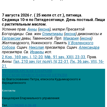
7 августа 2026 г. ( 25 июля ст.ст.), пятница.
Седмица 10-я по Пятидесятнице. День постный.
Пища
с растительным маслом.
Успение прав.
Анны
(
икона
), матери Пресвятой
Богородицы. Свв. жен
Олимпиады
(
икона
) диакониссы и
Евпраксии
девы, Тавеннской. Прп.
Макария
(
икона
)
Желтоводского, Унженского. Память
V Вселенского
Собора
. Сщмч.
Николая
пресвитера. Сщмч.
Александра
пресвитера. Св.
Ираиды
исп.
2 Кор., 169 зач., I, 12-20.
Мф., 91 зач., XXII, 23-33.
Прав.
Анны:
Гал., 210 зач. (от полу́), IV, 22-31.
Лк., 36 зач., VIII, 16-
21.
КУДЫМКАРСКАЯ ЕПАРХИЯ
РУССКОЙ ПРАВОСЛАВНОЙ ЦЕРКВИ
по благословению Петра, епископа Кудымкарского и
Верещагинского
Контакты
Канцелярия Епархиального управления:
Tел.:
+7 (34260) 4-36-48