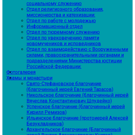
социальному служению
Отдел религиозного образования,
миссионерства и катехизации:
Отдел по работе с молодежью
Информационный отдел
Отдел по тюремному служению
Отдел по увековечению памяти
новомучеников и исповедников
Отдел по взаимодействию с Вооруженными
силами, правоохранительными органами и
подразделениями Министерства юстиции
Российской Федерации:
Фотогалерея
Храмы и монастыри
Свято-Стефановское благочиние
(благочинный иерей Евгений Тарасов)
Никольское благочиние (благочинный иерей
Вячеслав Константинович Шпудейко)
Успенское благочиние (благочинный иерей
Кирилл Ремизов)
Ильинское благочиние (протоиерей Алексей
Безукладников)
Архангельское благочиние (Благочинный