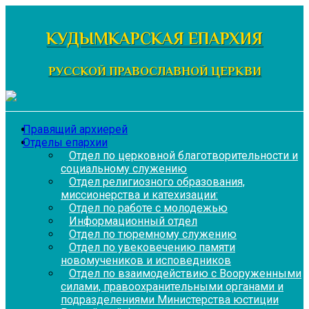
Перейти
к
КУДЫМКАРСКАЯ ЕПАРХИЯ
содержимому
РУССКОЙ ПРАВОСЛАВНОЙ ЦЕРКВИ
Правящий архиерей
Отделы епархии
Отдел по церковной благотворительности и
социальному служению
Отдел религиозного образования,
миссионерства и катехизации:
Отдел по работе с молодежью
Информационный отдел
Отдел по тюремному служению
Отдел по увековечению памяти
новомучеников и исповедников
Отдел по взаимодействию с Вооруженными
силами, правоохранительными органами и
подразделениями Министерства юстиции