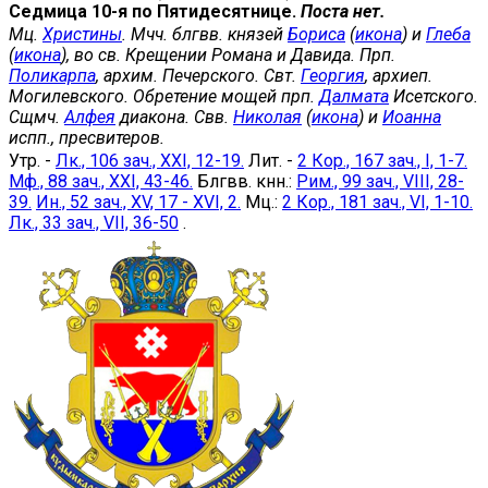
Седмица 10-я по Пятидесятнице.
Поста нет.
Мц.
Христины
. Мчч. блгвв. князей
Бориса
(
икона
) и
Глеба
(
икона
), во св. Крещении Романа и Давида. Прп.
Поликарпа
, архим. Печерского. Свт.
Георгия
, архиеп.
Могилевского. Обретение мощей прп.
Далмата
Исетского.
Сщмч.
Алфея
диакона. Свв.
Николая
(
икона
) и
Иоанна
испп., пресвитеров.
Утр. -
Лк., 106 зач., XXI, 12-19.
Лит. -
2 Кор., 167 зач., I, 1-7.
Мф., 88 зач., XXI, 43-46.
Блгвв. кнн.:
Рим., 99 зач., VIII, 28-
39.
Ин., 52 зач., XV, 17 - XVI, 2.
Мц.:
2 Кор., 181 зач., VI, 1-10.
Лк., 33 зач., VII, 36-50
.