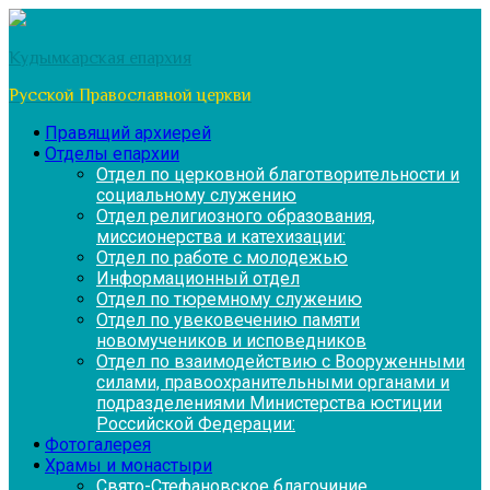
Перейти
к
Кудымкарская епархия
содержимому
Русской Православной церкви
Правящий архиерей
Отделы епархии
Отдел по церковной благотворительности и
социальному служению
Отдел религиозного образования,
миссионерства и катехизации:
Отдел по работе с молодежью
Информационный отдел
Отдел по тюремному служению
Отдел по увековечению памяти
новомучеников и исповедников
Отдел по взаимодействию с Вооруженными
силами, правоохранительными органами и
подразделениями Министерства юстиции
Российской Федерации:
Фотогалерея
Храмы и монастыри
Свято-Стефановское благочиние