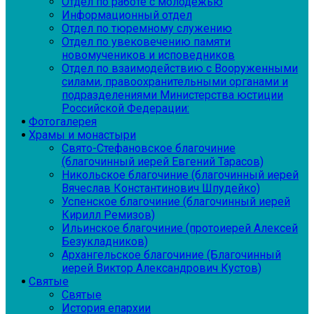
Отдел по работе с молодежью
Информационный отдел
Отдел по тюремному служению
Отдел по увековечению памяти
новомучеников и исповедников
Отдел по взаимодействию с Вооруженными
силами, правоохранительными органами и
подразделениями Министерства юстиции
Российской Федерации:
Фотогалерея
Храмы и монастыри
Свято-Стефановское благочиние
(благочинный иерей Евгений Тарасов)
Никольское благочиние (благочинный иерей
Вячеслав Константинович Шпудейко)
Успенское благочиние (благочинный иерей
Кирилл Ремизов)
Ильинское благочиние (протоиерей Алексей
Безукладников)
Архангельское благочиние (Благочинный
иерей Виктор Александрович Кустов)
Святые
Святые
История епархии