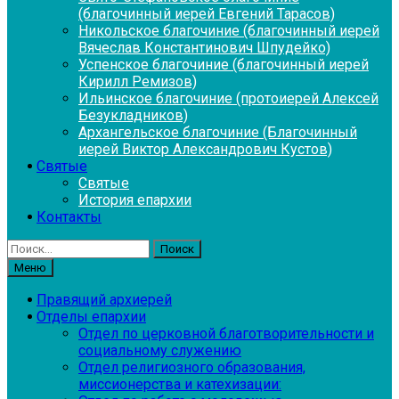
(благочинный иерей Евгений Тарасов)
Никольское благочиние (благочинный иерей
Вячеслав Константинович Шпудейко)
Успенское благочиние (благочинный иерей
Кирилл Ремизов)
Ильинское благочиние (протоиерей Алексей
Безукладников)
Архангельское благочиние (Благочинный
иерей Виктор Александрович Кустов)
Святые
Святые
История епархии
Контакты
Найти:
Меню
Правящий архиерей
Отделы епархии
Отдел по церковной благотворительности и
социальному служению
Отдел религиозного образования,
миссионерства и катехизации: