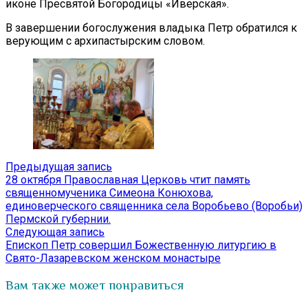
иконе Пресвятой Богородицы «Иверская».
В завершении богослужения владыка Петр обратился к
верующим с архипастырским словом.
Навигация
Предыдущая
Предыдущая запись
запись:
28 октября Православная Церковь чтит память
по
священномученика Симеона Конюхова,
записям
единоверческого священника села Воробьево (Воробьи)
Пермской губернии.
Следующая
Следующая запись
запись:
Епископ Петр совершил Божественную литургию в
Свято-Лазаревском женском монастыре
Вам также может понравиться