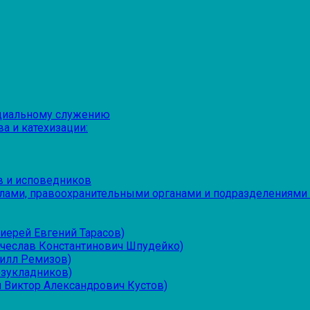
оциальному служению
а и катехизации:
в и исповедников
лами, правоохранительными органами и подразделениями
иерей Евгений Тарасов)
ячеслав Константинович Шпудейко)
рилл Ремизов)
езукладников)
 Виктор Александрович Кустов)