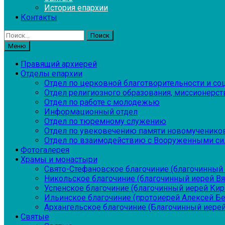
История епархии
Контакты
Найти:
Меню
Правящий архиерей
Отделы епархии
Отдел по церковной благотворительности и с
Отдел религиозного образования, миссионерств
Отдел по работе с молодежью
Информационный отдел
Отдел по тюремному служению
Отдел по увековечению памяти новомученико
Отдел по взаимодействию с Вооруженными си
Фотогалерея
Храмы и монастыри
Свято-Стефановское благочиние (благочинный 
Никольское благочиние (благочинный иерей В
Успенское благочиние (благочинный иерей Ки
Ильинское благочиние (протоиерей Алексей Б
Архангельское благочиние (Благочинный иерей
Святые