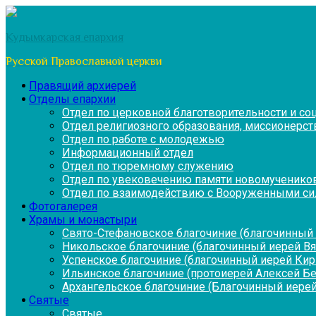
Перейти
к
Кудымкарская епархия
содержимому
Русской Православной церкви
Правящий архиерей
Отделы епархии
Отдел по церковной благотворительности и с
Отдел религиозного образования, миссионерств
Отдел по работе с молодежью
Информационный отдел
Отдел по тюремному служению
Отдел по увековечению памяти новомученико
Отдел по взаимодействию с Вооруженными си
Фотогалерея
Храмы и монастыри
Свято-Стефановское благочиние (благочинный 
Никольское благочиние (благочинный иерей В
Успенское благочиние (благочинный иерей Ки
Ильинское благочиние (протоиерей Алексей Б
Архангельское благочиние (Благочинный иерей
Святые
Святые