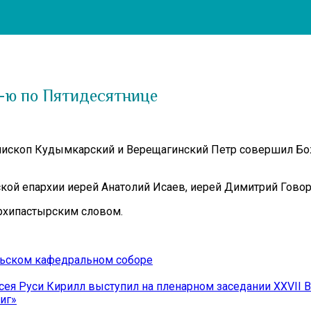
4-ю по Пятидесятнице
, епископ Кудымкарский и Верещагинский Петр совершил 
кой епархии иерей Анатолий Исаев, иерей Димитрий Говор
рхипастырским словом.
льском кафедральном соборе
сея Руси Кирилл выступил на пленарном заседании XXVII 
иг»