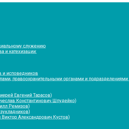
оциальному служению
а и катехизации:
в и исповедников
лами, правоохранительными органами и подразделениями
иерей Евгений Тарасов)
ячеслав Константинович Шпудейко)
рилл Ремизов)
езукладников)
 Виктор Александрович Кустов)