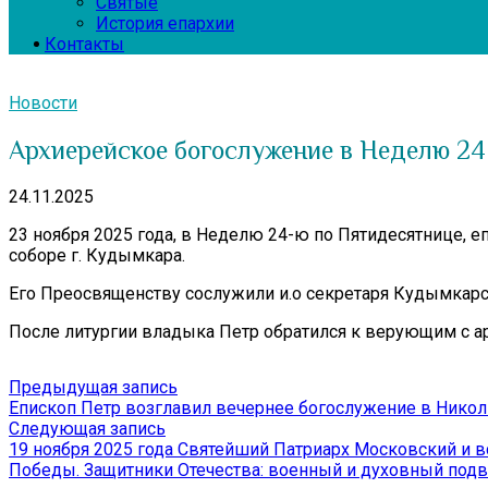
Святые
История епархии
Контакты
Новости
Архиерейское богослужение в Неделю 2
24.11.2025
23 ноября 2025 года, в Неделю 24-ю по Пятидесятнице
соборе г. Кудымкара.
Его Преосвященству сослужили и.о секретаря Кудымкарс
После литургии владыка Петр обратился к верующим с а
Навигация
Предыдущая
Предыдущая запись
запись:
Епископ Петр возглавил вечернее богослужение в Нико
по
Следующая
Следующая запись
записям
запись:
19 ноября 2025 года Святейший Патриарх Московский и в
Победы. Защитники Отечества: военный и духовный подв