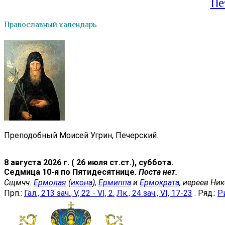
Пе
Православный календарь
Преподобный Моисей Угрин, Печерский.
8 августа 2026 г. ( 26 июля ст.ст.), суббота.
Седмица 10-я по Пятидесятнице.
Поста нет.
Сщмчч.
Ермолая
(
икона
),
Ермиппа
и
Ермократа
, иереев Ни
Прп.:
Гал., 213 зач., V, 22 - VI, 2.
Лк., 24 зач., VI, 17-23
. Ряд.:
Ри