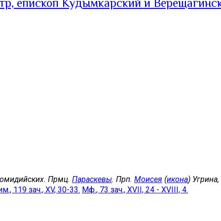
тр, епископ Кудымкарский и Верещагинс
комидийских. Прмц.
Параскевы
. Прп.
Моисея
(
икона
) Угрина
м., 119 зач., XV, 30-33.
Мф., 73 зач., XVII, 24 - XVIII, 4.