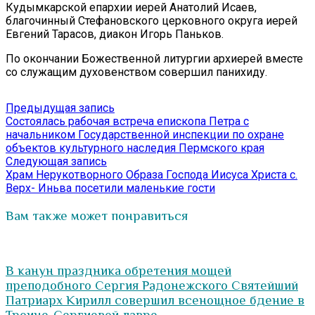
Кудымкарской епархии иерей Анатолий Исаев,
благочинный Стефановского церковного округа иерей
Евгений Тарасов, диакон Игорь Паньков.
По окончании Божественной литургии архиерей вместе
со служащим духовенством совершил панихиду.
Навигация
Предыдущая
Предыдущая запись
запись:
Состоялась рабочая встреча епископа Петра с
по
начальником Государственной инспекции по охране
записям
объектов культурного наследия Пермского края
Следующая
Следующая запись
запись:
Храм Нерукотворного Образа Господа Иисуса Христа с.
Верх- Иньва посетили маленькие гости
Вам также может понравиться
В канун праздника обретения мощей
преподобного Сергия Радонежского Святейший
Патриарх Кирилл совершил всенощное бдение в
Троице-Сергиевой лавре