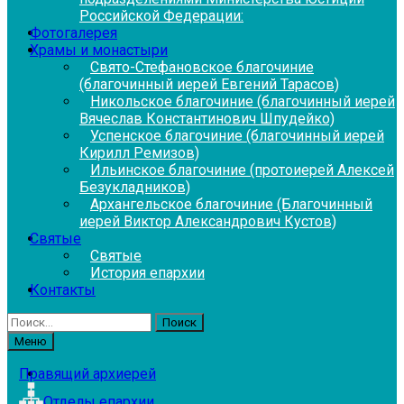
Российской Федерации:
Фотогалерея
Храмы и монастыри
Свято-Стефановское благочиние
(благочинный иерей Евгений Тарасов)
Никольское благочиние (благочинный иерей
Вячеслав Константинович Шпудейко)
Успенское благочиние (благочинный иерей
Кирилл Ремизов)
Ильинское благочиние (протоиерей Алексей
Безукладников)
Архангельское благочиние (Благочинный
иерей Виктор Александрович Кустов)
Святые
Святые
История епархии
Контакты
Найти:
Меню
Правящий архиерей
Отделы епархии