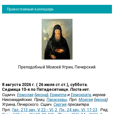
Православный календарь
Преподобный Моисей Угрин, Печерский.
8 августа 2026 г. ( 26 июля ст.ст.), суббота.
Седмица 10-я по Пятидесятнице.
Поста нет.
Сщмчч.
Ермолая
(
икона
),
Ермиппа
и
Ермократа
, иереев
Никомидийских. Прмц.
Параскевы
. Прп.
Моисея
(
икона
)
Угрина, Печерского. Сщмч.
Сергия
пресвитера.
Прп.:
Гал., 213 зач., V, 22 - VI, 2.
Лк., 24 зач., VI, 17-23
. Ряд.: