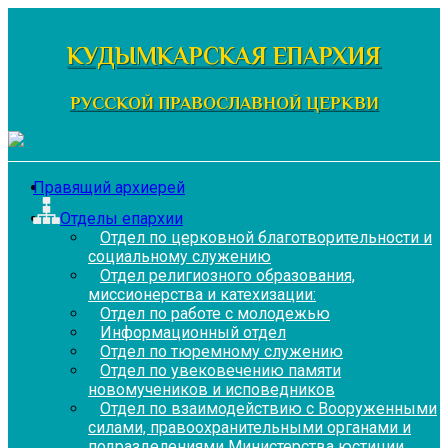
Перейти
к
КУДЫМКАРСКАЯ ЕПАРХИЯ
содержимому
РУССКОЙ ПРАВОСЛАВНОЙ ЦЕРКВИ
Правящий архиерей
Отделы епархии
Отдел по церковной благотворительности и
социальному служению
Отдел религиозного образования,
миссионерства и катехизации:
Отдел по работе с молодежью
Информационный отдел
Отдел по тюремному служению
Отдел по увековечению памяти
новомучеников и исповедников
Отдел по взаимодействию с Вооруженными
силами, правоохранительными органами и
подразделениями Министерства юстиции