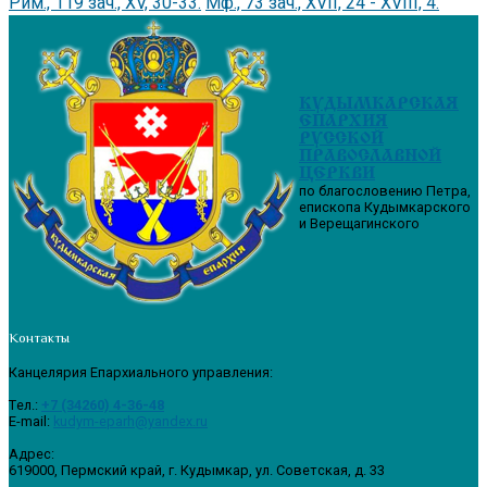
Рим., 119 зач., XV, 30-33.
Мф., 73 зач., XVII, 24 - XVIII, 4.
КУДЫМКАРСКАЯ
ЕПАРХИЯ
РУССКОЙ
ПРАВОСЛАВНОЙ
ЦЕРКВИ
по благословению Петра,
епископа Кудымкарского
и Верещагинского
Контакты
Канцелярия Епархиального управления:
Tел.:
+7 (34260) 4-36-48
E-mail:
kudym-eparh@yandex.ru
Адрес:
619000, Пермский край, г. Кудымкар, ул. Советская, д. 33