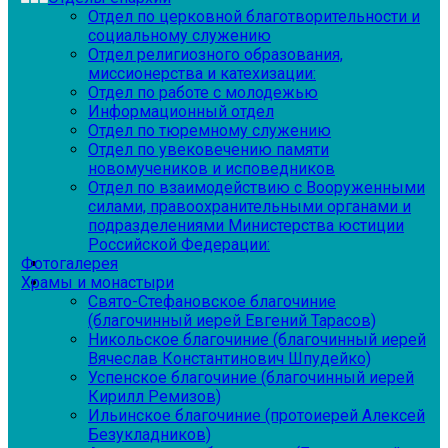
Отдел по церковной благотворительности и
социальному служению
Отдел религиозного образования,
миссионерства и катехизации:
Отдел по работе с молодежью
Информационный отдел
Отдел по тюремному служению
Отдел по увековечению памяти
новомучеников и исповедников
Отдел по взаимодействию с Вооруженными
силами, правоохранительными органами и
подразделениями Министерства юстиции
Российской Федерации:
Фотогалерея
Храмы и монастыри
Свято-Стефановское благочиние
(благочинный иерей Евгений Тарасов)
Никольское благочиние (благочинный иерей
Вячеслав Константинович Шпудейко)
Успенское благочиние (благочинный иерей
Кирилл Ремизов)
Ильинское благочиние (протоиерей Алексей
Безукладников)