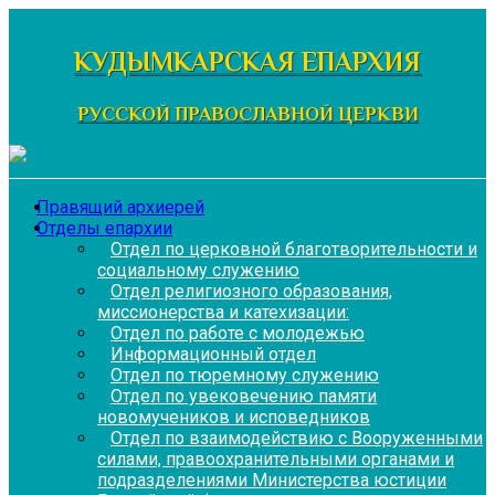
Перейти
к
КУДЫМКАРСКАЯ ЕПАРХИЯ
содержимому
РУССКОЙ ПРАВОСЛАВНОЙ ЦЕРКВИ
Правящий архиерей
Отделы епархии
Отдел по церковной благотворительности и
социальному служению
Отдел религиозного образования,
миссионерства и катехизации:
Отдел по работе с молодежью
Информационный отдел
Отдел по тюремному служению
Отдел по увековечению памяти
новомучеников и исповедников
Отдел по взаимодействию с Вооруженными
силами, правоохранительными органами и
подразделениями Министерства юстиции