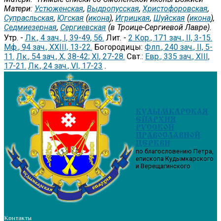
Матери:
Устюженская
,
Выдропусская
,
Христофоровская
,
Супрасльская
,
Югская
(
икона
),
Игрицкая
,
Шуйская
(
икона
),
Седмиезерная
,
Сергиевская
(в Троице-Сергиевой Лавре).
Утр. -
Лк., 4 зач., I, 39-49, 56.
Лит. -
2 Кор., 171 зач., II, 3-15.
Мф., 94 зач., XXIII, 13-22.
Богородицы:
Флп., 240 зач., II, 5-
11.
Лк., 54 зач., X, 38-42; XI, 27-28.
Свт.:
Евр., 335 зач., XIII,
17-21.
Лк., 24 зач., VI, 17-23
.
КУДЫМКАРСКАЯ
ЕПАРХИЯ
РУССКОЙ
ПРАВОСЛАВНОЙ
ЦЕРКВИ
по благословению Петра,
епископа Кудымкарского
и Верещагинского
Контакты