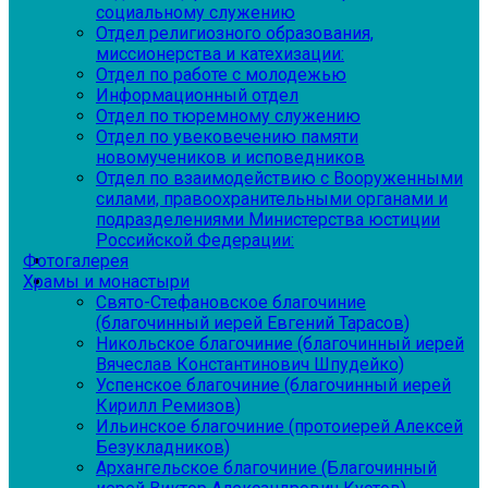
социальному служению
Отдел религиозного образования,
миссионерства и катехизации:
Отдел по работе с молодежью
Информационный отдел
Отдел по тюремному служению
Отдел по увековечению памяти
новомучеников и исповедников
Отдел по взаимодействию с Вооруженными
силами, правоохранительными органами и
подразделениями Министерства юстиции
Российской Федерации:
Фотогалерея
Храмы и монастыри
Свято-Стефановское благочиние
(благочинный иерей Евгений Тарасов)
Никольское благочиние (благочинный иерей
Вячеслав Константинович Шпудейко)
Успенское благочиние (благочинный иерей
Кирилл Ремизов)
Ильинское благочиние (протоиерей Алексей
Безукладников)
Архангельское благочиние (Благочинный