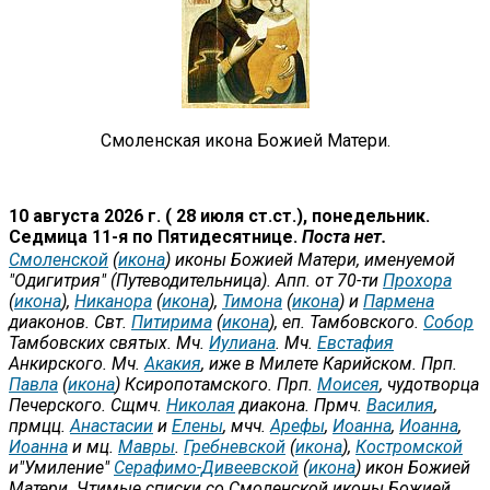
Смоленская икона Божией Матери.
10 августа 2026 г. ( 28 июля ст.ст.), понедельник.
Седмица 11-я по Пятидесятнице.
Поста нет.
Смоленской
(
икона
) иконы Божией Матери, именуемой
"Одигитрия" (Путеводительница). Апп. от 70-ти
Прохора
(
икона
),
Никанора
(
икона
),
Тимона
(
икона
) и
Пармена
диаконов. Свт.
Питирима
(
икона
), еп. Тамбовского.
Собор
Тамбовских святых. Мч.
Иулиана
. Мч.
Евстафия
Анкирского. Мч.
Акакия
, иже в Милете Карийском. Прп.
Павла
(
икона
) Ксиропотамского. Прп.
Моисея
, чудотворца
Печерского. Сщмч.
Николая
диакона. Прмч.
Василия
,
прмцц.
Анастасии
и
Елены
, мчч.
Арефы
,
Иоанна
,
Иоанна
,
Иоанна
и мц.
Мавры
.
Гребневской
(
икона
),
Костромской
и"Умиление"
Серафимо-Дивеевской
(
икона
) икон Божией
Матери. Чтимые списки со Смоленской иконы Божией