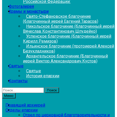
Российской Федерации:
Фотогалерея
Храмы и монастыри
Свято-Стефановское благочиние
(благочинный иерей Евгений Тарасов)
Никольское благочиние (благочинный иерей
Вячеслав Константинович Шпудейко)
Успенское благочиние (благочинный иерей
Кирилл Ремизов)
Ильинское благочиние (протоиерей Алексей
Безукладников)
Архангельское благочиние (Благочинный
иерей Виктор Александрович Кустов)
Святые
Святые
История епархии
Контакты
Найти:
Меню
Правящий архиерей
Отделы епархии
Отдел по церковной благотворительности и