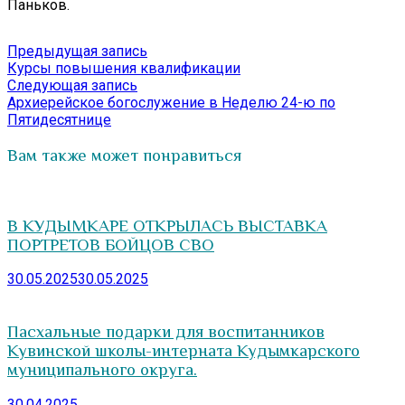
Паньков.
Навигация
Предыдущая
Предыдущая запись
запись:
Курсы повышения квалификации
по
Следующая
Следующая запись
записям
запись:
Архиерейское богослужение в Неделю 24-ю по
Пятидесятнице
Вам также может понравиться
В КУДЫМКАРЕ ОТКРЫЛАСЬ ВЫСТАВКА
ПОРТРЕТОВ БОЙЦОВ СВО
30.05.2025
30.05.2025
Пасхальные подарки для воспитанников
Кувинской школы-интерната Кудымкарского
муниципального округа.
30.04.2025