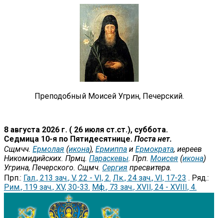
Преподобный Моисей Угрин, Печерский.
8 августа 2026 г. ( 26 июля ст.ст.), суббота.
Седмица 10-я по Пятидесятнице.
Поста нет.
Сщмчч.
Ермолая
(
икона
),
Ермиппа
и
Ермократа
, иереев
Никомидийских. Прмц.
Параскевы
. Прп.
Моисея
(
икона
)
Угрина, Печерского. Сщмч.
Сергия
пресвитера.
Прп.:
Гал., 213 зач., V, 22 - VI, 2.
Лк., 24 зач., VI, 17-23
. Ряд.:
Рим., 119 зач., XV, 30-33.
Мф., 73 зач., XVII, 24 - XVIII, 4.