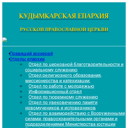
Перейти
к
КУДЫМКАРСКАЯ ЕПАРХИЯ
содержимому
РУССКОЙ ПРАВОСЛАВНОЙ ЦЕРКВИ
Правящий архиерей
Отделы епархии
Отдел по церковной благотворительности и
социальному служению
Отдел религиозного образования,
миссионерства и катехизации:
Отдел по работе с молодежью
Информационный отдел
Отдел по тюремному служению
Отдел по увековечению памяти
новомучеников и исповедников
Отдел по взаимодействию с Вооруженными
силами, правоохранительными органами и
подразделениями Министерства юстиции