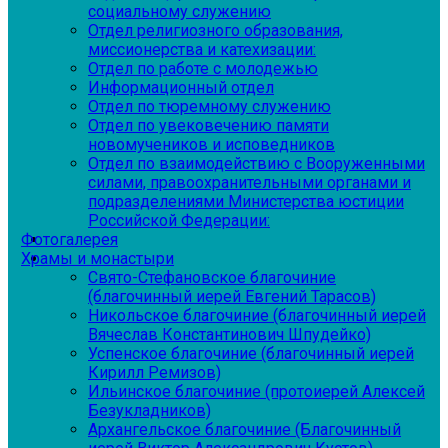
социальному служению
Отдел религиозного образования,
миссионерства и катехизации:
Отдел по работе с молодежью
Информационный отдел
Отдел по тюремному служению
Отдел по увековечению памяти
новомучеников и исповедников
Отдел по взаимодействию с Вооруженными
силами, правоохранительными органами и
подразделениями Министерства юстиции
Российской Федерации:
Фотогалерея
Храмы и монастыри
Свято-Стефановское благочиние
(благочинный иерей Евгений Тарасов)
Никольское благочиние (благочинный иерей
Вячеслав Константинович Шпудейко)
Успенское благочиние (благочинный иерей
Кирилл Ремизов)
Ильинское благочиние (протоиерей Алексей
Безукладников)
Архангельское благочиние (Благочинный