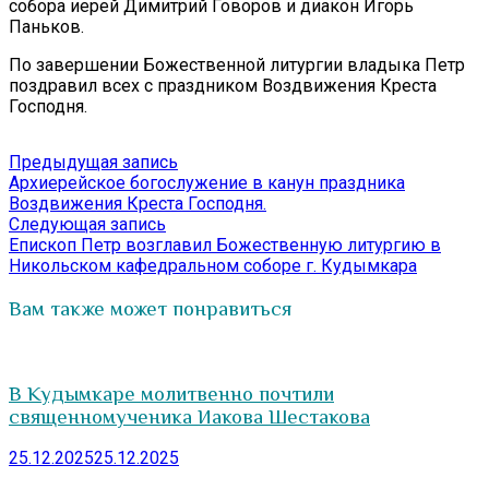
собора иерей Димитрий Говоров и диакон Игорь
Паньков.
По завершении Божественной литургии владыка Петр
поздравил всех с праздником Воздвижения Креста
Господня.
Навигация
Предыдущая
Предыдущая запись
запись:
Архиерейское богослужение в канун праздника
по
Воздвижения Креста Господня.
записям
Следующая
Следующая запись
запись:
Епископ Петр возглавил Божественную литургию в
Никольском кафедральном соборе г. Кудымкара
Вам также может понравиться
В Кудымкаре молитвенно почтили
священномученика Иакова Шестакова
25.12.2025
25.12.2025