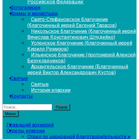
Российской Федерации:
Фотогалерея
Храмы и монастыри
Свято-Стефановское благочиние
(благочинный иерей Евгений Тарасов)
Никольское благочиние (благочинный иерей
Вячеслав Константинович Шпудейко)
Успенское благочиние (благочинный иерей
Кирилл Ремизов)
Ильинское благочиние (протоиерей Алексей
Безукладников)
Архангельское благочиние (Благочинный
иерей Виктор Александрович Кустов)
Святые
Святые
История епархии
Контакты
Найти:
Меню
Правящий архиерей
Отделы епархии
Отдел по церковной благотворительности и