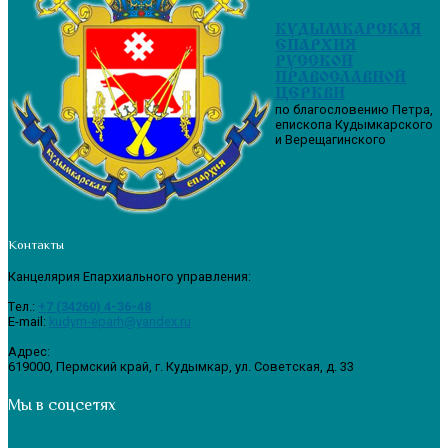
КУДЫМКАРСКАЯ
ЕПАРХИЯ
РУССКОЙ
ПРАВОСЛАВНОЙ
ЦЕРКВИ
по благословению Петра,
епископа Кудымкарского
и Верещагинского
Контакты
Канцелярия Епархиального управления:
Tел.:
+7 (34260) 4-36-48
E-mail:
kudym-eparh@yandex.ru
Адрес:
619000, Пермский край, г. Кудымкар, ул. Советская, д. 33
Мы в соцсетях