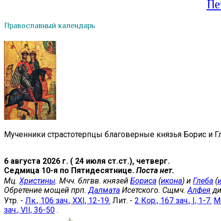
Пе
Православный календарь
Мученники страстотерпцы благоверные князья Борис и Гл
6 августа 2026 г. ( 24 июля ст.ст.), четверг.
Седмица 10-я по Пятидесятнице.
Поста нет.
Мц.
Христины
. Мчч. блгвв. князей
Бориса
(
икона
) и
Глеба
(
Обретение мощей прп.
Далмата
Исетского. Сщмч.
Алфея
ди
Утр. -
Лк., 106 зач., XXI, 12-19.
Лит. -
2 Кор., 167 зач., I, 1-7.
Мф
зач., VII, 36-50
.