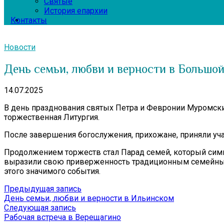
Святые
История епархии
Контакты
Новости
День семьи, любви и верности в Большо
14.07.2025
В день празднования святых Петра и Февронии Муромски
торжественная Литургия.
После завершения богослужения, прихожане, приняли уча
Продолжением торжеств стал Парад семей, который симво
выразили свою приверженность традиционным семейным 
этого значимого события.
Навигация
Предыдущая
Предыдущая запись
запись:
День семьи, любви и верности в Ильинском
по
Следующая
Следующая запись
записям
запись:
Рабочая встреча в Верещагино