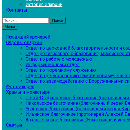
История епархии
Контакты
Найти:
Меню
Правящий архиерей
Отделы епархии
Отдел по церковной благотворительности и с
Отдел религиозного образования, миссионерств
Отдел по работе с молодежью
Информационный отдел
Отдел по тюремному служению
Отдел по увековечению памяти новомученико
Отдел по взаимодействию с Вооруженными си
Фотогалерея
Храмы и монастыри
Свято-Стефановское благочиние (благочинный 
Никольское благочиние (благочинный иерей В
Успенское благочиние (благочинный иерей Ки
Ильинское благочиние (протоиерей Алексей Б
Архангельское благочиние (Благочинный иерей
Святые