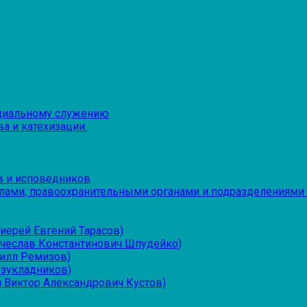
оциальному служению
а и катехизации:
в и исповедников
лами, правоохранительными органами и подразделениями
иерей Евгений Тарасов)
ячеслав Константинович Шпудейко)
рилл Ремизов)
езукладников)
 Виктор Александрович Кустов)