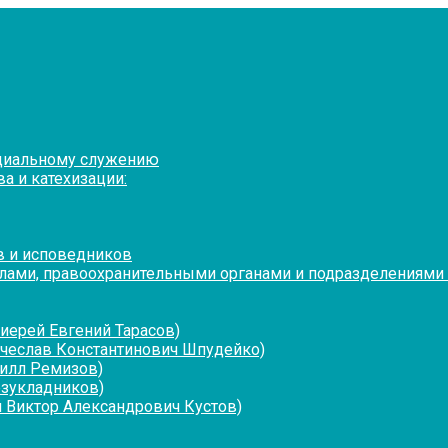
оциальному служению
а и катехизации:
в и исповедников
лами, правоохранительными органами и подразделениями
иерей Евгений Тарасов)
ячеслав Константинович Шпудейко)
рилл Ремизов)
езукладников)
 Виктор Александрович Кустов)