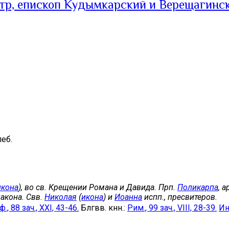
тр, епископ Кудымкарский и Верещагинс
еб.
икона
), во св. Крещении Романа и Давида. Прп.
Поликарпа
, 
акона. Свв.
Николая
(
икона
) и
Иоанна
испп., пресвитеров.
., 88 зач., XXI, 43-46.
Блгвв. кнн.:
Рим., 99 зач., VIII, 28-39.
Ин.