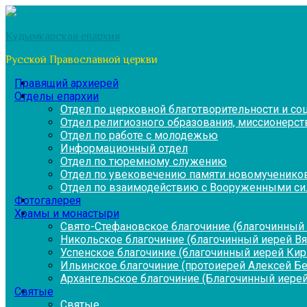
Перейти
к
Кудымкарская епархия
содержимому
Русской Православной церкви
Правящий архиерей
Отделы епархии
Отдел по церковной благотворительности и с
Отдел религиозного образования, миссионерств
Отдел по работе с молодежью
Информационный отдел
Отдел по тюремному служению
Отдел по увековечению памяти новомученико
Отдел по взаимодействию с Вооруженными си
Фотогалерея
Храмы и монастыри
Свято-Стефановское благочиние (благочинный 
Никольское благочиние (благочинный иерей В
Успенское благочиние (благочинный иерей Ки
Ильинское благочиние (протоиерей Алексей Б
Архангельское благочиние (Благочинный иерей
Святые
Святые