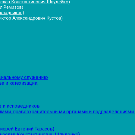
еслав Константинович Шпудейко)
л Ремизов)
укладников)
иктор Александрович Кустов)
оциальному служению
а и катехизации:
в и исповедников
лами, правоохранительными органами и подразделениями
иерей Евгений Тарасов)
ячеслав Константинович Шпудейко)