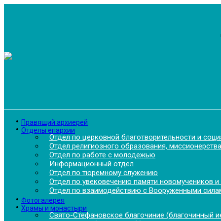
Перейти
к
содержимому
Правящий архиерей
Отделы епархии
Отдел по церковной благотворительности и соц
Отдел религиозного образования, миссионерства
Отдел по работе с молодежью
Информационный отдел
Отдел по тюремному служению
Отдел по увековечению памяти новомучеников и
Отдел по взаимодействию с Вооруженными силам
Фотогалерея
Храмы и монастыри
Свято-Стефановское благочиние (благочинный ие