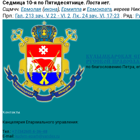
Седмица 10-я по Пятидесятнице.
Поста нет.
Сщмчч.
Ермолая
(
икона
),
Ермиппа
и
Ермократа
, иереев Ни
Прп.:
Гал., 213 зач., V, 22 - VI, 2.
Лк., 24 зач., VI, 17-23
. Ряд.:
Ри
КУДЫМКАРСКАЯ Е
РУССКОЙ ПРАВОСЛА
по благословению Петра, е
Контакты
Канцелярия Епархиального управления:
Tел.:
+7 (34260) 4-36-48
E-mail:
kudym-eparh@yandex.ru