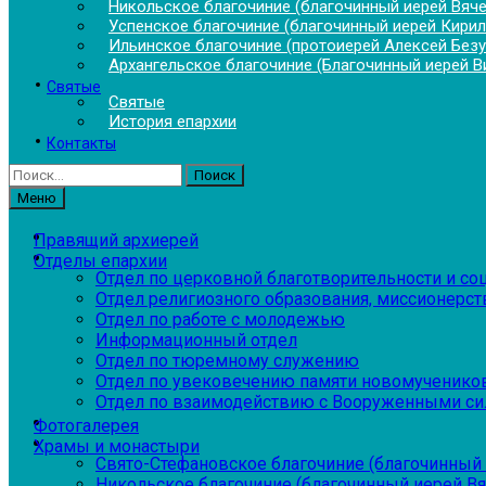
Никольское благочиние (благочинный иерей Вяч
Успенское благочиние (благочинный иерей Кирил
Ильинское благочиние (протоиерей Алексей Без
Архангельское благочиние (Благочинный иерей В
Святые
Святые
История епархии
Контакты
Найти:
Меню
Правящий архиерей
Отделы епархии
Отдел по церковной благотворительности и с
Отдел религиозного образования, миссионерств
Отдел по работе с молодежью
Информационный отдел
Отдел по тюремному служению
Отдел по увековечению памяти новомученико
Отдел по взаимодействию с Вооруженными си
Фотогалерея
Храмы и монастыри
Свято-Стефановское благочиние (благочинный 
Никольское благочиние (благочинный иерей В