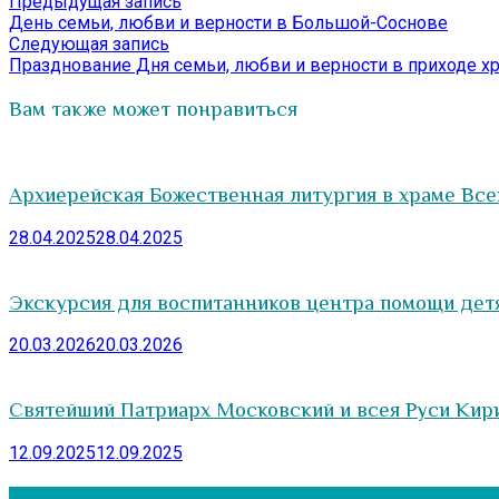
Навигация
Предыдущая
Предыдущая запись
запись:
День семьи, любви и верности в Большой-Соснове
по
Следующая
Следующая запись
записям
запись:
Празднование Дня семьи, любви и верности в приходе х
Вам также может понравиться
Архиерейская Божественная литургия в храме Всех
28.04.2025
28.04.2025
Экскурсия для воспитанников центра помощи детям
20.03.2026
20.03.2026
Святейший Патриарх Московский и всея Руси Кир
12.09.2025
12.09.2025