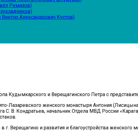
рилл Ремизов)
езукладников)
 Виктор Александрович Кустов)
скопа Кудымкарского и Верещагинского Петра с представит
ято-Лазаревского женского монастыря Антония (Лисицына)
а С. В. Кондратьев, начальник Отдела МВД России «Карага
стаков.
в г. Верещагино и развития и благоустройства женского м