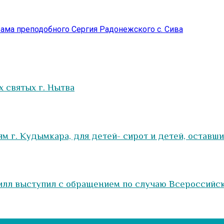
рама преподобного Сергия Радонежского с. Сива
 святых г. Нытва
 г. Кудымкара, для детей- сирот и детей, оставш
илл выступил с обращением по случаю Всероссийск