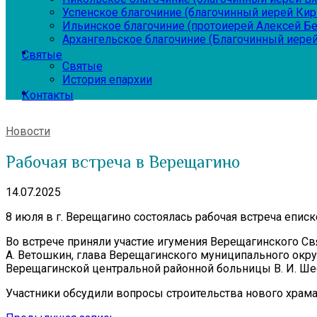
Успенское благочиние (благочинный иерей Ки
Ильинское благочиние (протоиерей Алексей Б
Архангельское благочиние (Благочинный иерей
Святые
Святые
История епархии
Контакты
Новости
Рабочая встреча в Верещагино
14.07.2025
8 июля в г. Верещагино состоялась рабочая встреча епи
Во встрече приняли участие игумения Верещагинского Св
А. Ветошкин, глава Верещагинского муниципального округ
Верещагинской центральной районной больницы В. И. Ше
Участники обсудили вопросы строительства нового храма 