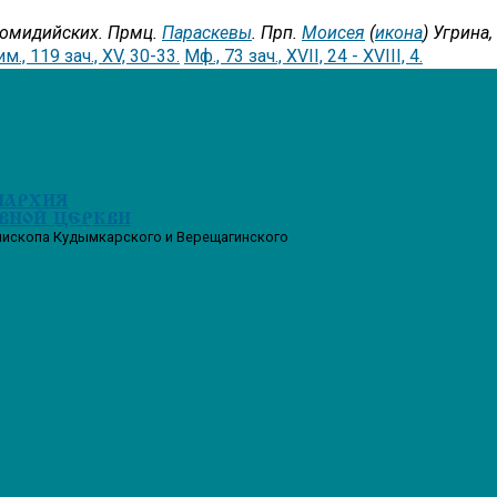
комидийских. Прмц.
Параскевы
. Прп.
Моисея
(
икона
) Угрина
м., 119 зач., XV, 30-33.
Мф., 73 зач., XVII, 24 - XVIII, 4.
ПАРХИЯ
ВНОЙ ЦЕРКВИ
пископа Кудымкарского и Верещагинского