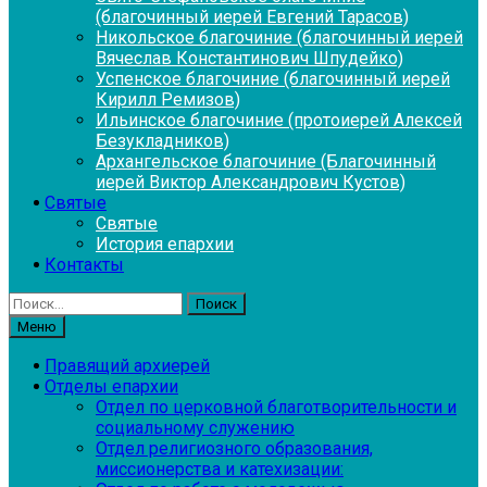
(благочинный иерей Евгений Тарасов)
Никольское благочиние (благочинный иерей
Вячеслав Константинович Шпудейко)
Успенское благочиние (благочинный иерей
Кирилл Ремизов)
Ильинское благочиние (протоиерей Алексей
Безукладников)
Архангельское благочиние (Благочинный
иерей Виктор Александрович Кустов)
Святые
Святые
История епархии
Контакты
Найти:
Меню
Правящий архиерей
Отделы епархии
Отдел по церковной благотворительности и
социальному служению
Отдел религиозного образования,
миссионерства и катехизации: