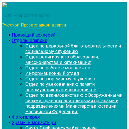
Перейти
к
Кудымкарская епархия
содержимому
Русской Православной церкви
Правящий архиерей
Отделы епархии
Отдел по церковной благотворительности и
социальному служению
Отдел религиозного образования,
миссионерства и катехизации:
Отдел по работе с молодежью
Информационный отдел
Отдел по тюремному служению
Отдел по увековечению памяти
новомучеников и исповедников
Отдел по взаимодействию с Вооруженными
силами, правоохранительными органами и
подразделениями Министерства юстиции
Российской Федерации:
Фотогалерея
Храмы и монастыри
Свято-Стефановское благочиние