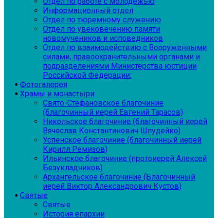
Отдел по работе с молодежью
Информационный отдел
Отдел по тюремному служению
Отдел по увековечению памяти
новомучеников и исповедников
Отдел по взаимодействию с Вооруженными
силами, правоохранительными органами и
подразделениями Министерства юстиции
Российской Федерации:
Фотогалерея
Храмы и монастыри
Свято-Стефановское благочиние
(благочинный иерей Евгений Тарасов)
Никольское благочиние (благочинный иерей
Вячеслав Константинович Шпудейко)
Успенское благочиние (благочинный иерей
Кирилл Ремизов)
Ильинское благочиние (протоиерей Алексей
Безукладников)
Архангельское благочиние (Благочинный
иерей Виктор Александрович Кустов)
Святые
Святые
История епархии