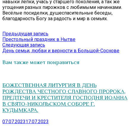
навыки лепки, учась у старшего поколения, а так же
угощения разных пирожков с любимыми начинками.
Весёлые посиделки, душеспасительные беседы,
благодарность Богу за радость и мир в семьях.
Навигация
Предыдущая
Предыдущая запись
запись:
Престольный праздник в Нытве
по
Следующая
Следующая запись
записям
запись:
День семьи, любви и верности в Большой-Соснове
Вам также может понравиться
БОЖЕСТВЕННАЯ ЛИТУРГИЯ В ДЕНЬ
РОЖДЕСТВА ЧЕСТНОГО СЛАВНОГО ПРОРОКА,
ПРЕДТЕЧИ И КРЕСТИТЕЛЯ ГОСПОДНЯ ИОАННА
В СВЯТО-НИКОЛЬСКОМ СОБОРЕ Г.
КУДЫМКАРА.
07.07.2023
17.07.2023