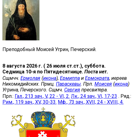
Преподобный Моисей Угрин, Печерский.
8 августа 2026 г. ( 26 июля ст.ст.), суббота.
Седмица 10-я по Пятидесятнице.
Поста нет.
Сщмчч.
Ермолая
(
икона
),
Ермиппа
и
Ермократа
, иереев
Никомидийских. Прмц.
Параскевы
. Прп.
Моисея
(
икона
)
Угрина, Печерского. Сщмч.
Сергия
пресвитера.
Прп.:
Гал., 213 зач., V, 22 - VI, 2.
Лк., 24 зач., VI, 17-23
. Ряд.:
Рим., 119 зач., XV, 30-33.
Мф., 73 зач., XVII, 24 - XVIII, 4.