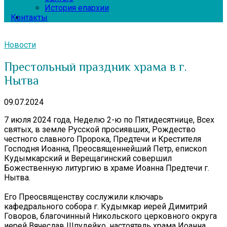
История епархии
Контакты
Новости
Престольный праздник храма в г.
Нытва
09.07.2024
7 июля 2024 года, Неделю 2-ю по Пятидесятнице, Всех
святых, в земле Русской просиявших, Рождество
честного славного Пророка, Предтечи и Крестителя
Господня Иоанна, Преосвященнейший Петр, епископ
Кудымкарский и Верещагинский совершил
Божественную литургию в храме Иоанна Предтечи г.
Нытва.
Его Преосвященству сослужили ключарь
кафедрального собора г. Кудымкар иерей Димитрий
Говоров, благочинный Никольского церковного округа
иерей Вячеслав Шпудейко, настоятель храма Иоанна