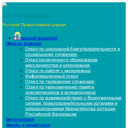
Перейти
к
Кудымкарская епархия
содержимому
Русской Православной церкви
Правящий архиерей
Отделы епархии
Отдел по церковной благотворительности и
социальному служению
Отдел религиозного образования,
миссионерства и катехизации:
Отдел по работе с молодежью
Информационный отдел
Отдел по тюремному служению
Отдел по увековечению памяти
новомучеников и исповедников
Отдел по взаимодействию с Вооруженными
силами, правоохранительными органами и
подразделениями Министерства юстиции
Российской Федерации:
Фотогалерея
Храмы и монастыри