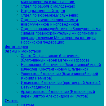
миссионерства и катехизации:
Отдел по работе с молодежью
Информационный отдел
Отдел по тюремному служению
Отдел по увековечению памяти
новомучеников и исповедников
Отдел по взаимодействию с Вооруженными
силами, правоохранительными органами и
подразделениями Министерства юстиции
Российской Федерации:
Фотогалерея
Храмы и монастыри
Свято-Стефановское благочиние
(благочинный иерей Евгений Тарасов)
Никольское благочиние (благочинный иерей
Вячеслав Константинович Шпудейко)
Успенское благочиние (благочинный иерей
Кирилл Ремизов)
Ильинское благочиние (протоиерей Алексей
Безукладников)
Архангельское благочиние (Благочинный
иерей Виктор Александрович Кустов)
Святые
Святые