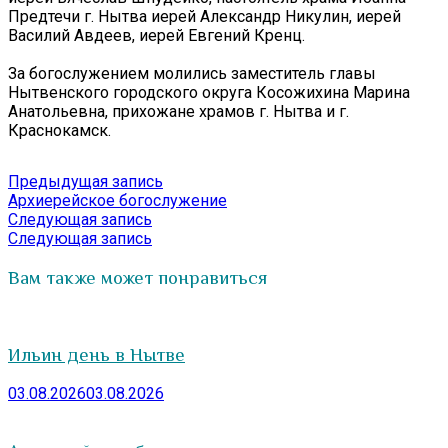
Предтечи г. Нытва иерей Александр Никулин, иерей
Василий Авдеев, иерей Евгений Кренц.
За богослужением молились заместитель главы
Нытвенского городского округа Косожихина Марина
Анатольевна, прихожане храмов г. Нытва и г.
Краснокамск.
Навигация
Предыдущая
Предыдущая запись
запись:
Архиерейское богослужение
по
Следующая
Следующая запись
записям
запись:
Следующая запись
Вам также может понравиться
Ильин день в Нытве
03.08.2026
03.08.2026