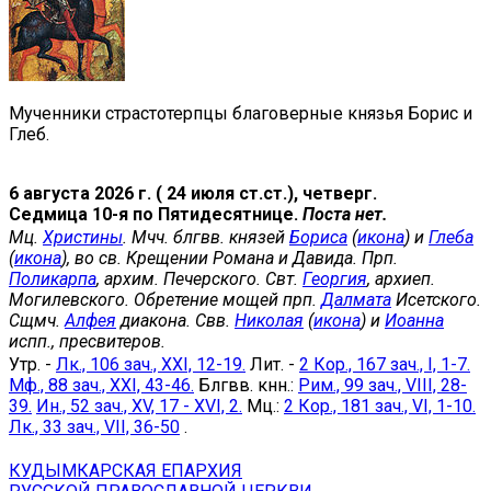
Мученники страстотерпцы благоверные князья Борис и
Глеб.
6 августа 2026 г. ( 24 июля ст.ст.), четверг.
Седмица 10-я по Пятидесятнице.
Поста нет.
Мц.
Христины
. Мчч. блгвв. князей
Бориса
(
икона
) и
Глеба
(
икона
), во св. Крещении Романа и Давида. Прп.
Поликарпа
, архим. Печерского. Свт.
Георгия
, архиеп.
Могилевского. Обретение мощей прп.
Далмата
Исетского.
Сщмч.
Алфея
диакона. Свв.
Николая
(
икона
) и
Иоанна
испп., пресвитеров.
Утр. -
Лк., 106 зач., XXI, 12-19.
Лит. -
2 Кор., 167 зач., I, 1-7.
Мф., 88 зач., XXI, 43-46.
Блгвв. кнн.:
Рим., 99 зач., VIII, 28-
39.
Ин., 52 зач., XV, 17 - XVI, 2.
Мц.:
2 Кор., 181 зач., VI, 1-10.
Лк., 33 зач., VII, 36-50
.
КУДЫМКАРСКАЯ ЕПАРХИЯ