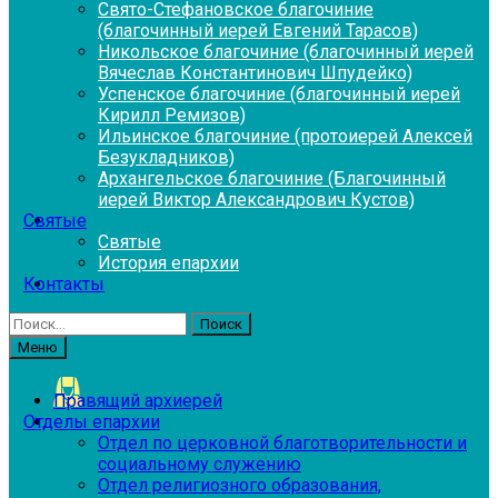
Свято-Стефановское благочиние
(благочинный иерей Евгений Тарасов)
Никольское благочиние (благочинный иерей
Вячеслав Константинович Шпудейко)
Успенское благочиние (благочинный иерей
Кирилл Ремизов)
Ильинское благочиние (протоиерей Алексей
Безукладников)
Архангельское благочиние (Благочинный
иерей Виктор Александрович Кустов)
Святые
Святые
История епархии
Контакты
Найти:
Меню
Правящий архиерей
Отделы епархии
Отдел по церковной благотворительности и
социальному служению
Отдел религиозного образования,