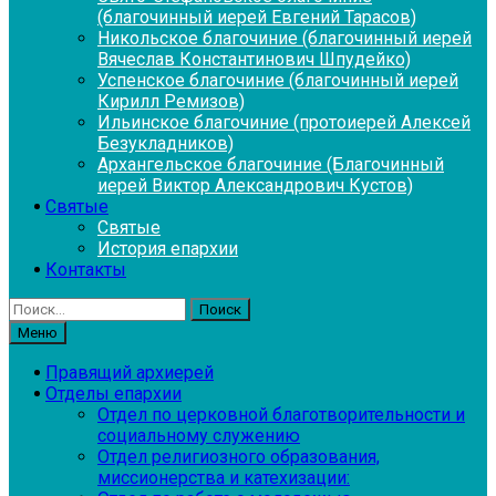
(благочинный иерей Евгений Тарасов)
Никольское благочиние (благочинный иерей
Вячеслав Константинович Шпудейко)
Успенское благочиние (благочинный иерей
Кирилл Ремизов)
Ильинское благочиние (протоиерей Алексей
Безукладников)
Архангельское благочиние (Благочинный
иерей Виктор Александрович Кустов)
Святые
Святые
История епархии
Контакты
Найти:
Меню
Правящий архиерей
Отделы епархии
Отдел по церковной благотворительности и
социальному служению
Отдел религиозного образования,
миссионерства и катехизации: