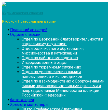
Перейти
к
Кудымкарская епархия
содержимому
Русской Православной церкви
Правящий архиерей
Отделы епархии
Отдел по церковной благотворительности и
социальному служению
Отдел религиозного образования,
миссионерства и катехизации:
Отдел по работе с молодежью
Информационный отдел
Отдел по тюремному служению
Отдел по увековечению памяти
новомучеников и исповедников
Отдел по взаимодействию с Вооруженными
силами, правоохранительными органами и
подразделениями Министерства юстиции
Российской Федерации:
Фотогалерея
Храмы и монастыри
Свято-Стефановское благочиние