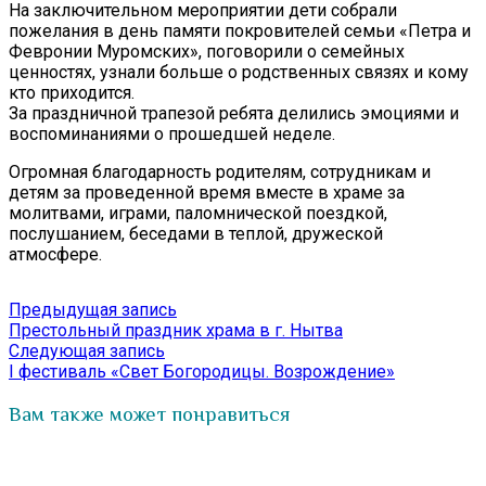
На заключительном мероприятии дети собрали
пожелания в день памяти покровителей семьи «Петра и
Февронии Муромских», поговорили о семейных
ценностях, узнали больше о родственных связях и кому
кто приходится.
За праздничной трапезой ребята делились эмоциями и
воспоминаниями о прошедшей неделе.
Огромная благодарность родителям, сотрудникам и
детям за проведенной время вместе в храме за
молитвами, играми, паломнической поездкой,
послушанием, беседами в теплой, дружеской
атмосфере.
Навигация
Предыдущая
Предыдущая запись
запись:
Престольный праздник храма в г. Нытва
по
Следующая
Следующая запись
записям
запись:
I фестиваль «Свет Богородицы. Возрождение»
Вам также может понравиться