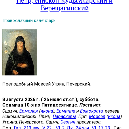
Петр, епископ Кудымкарский и
Верещагинский
Православный календарь
Преподобный Моисей Угрин, Печерский.
8 августа 2026 г. ( 26 июля ст.ст.), суббота.
Седмица 10-я по Пятидесятнице.
Поста нет.
Сщмчч.
Ермолая
(
икона
),
Ермиппа
и
Ермократа
, иереев
Никомидийских. Прмц.
Параскевы
. Прп.
Моисея
(
икона
)
Угрина, Печерского. Сщмч.
Сергия
пресвитера.
Прп.:
Гал., 213 зач., V, 22 - VI, 2.
Лк., 24 зач., VI, 17-23
. Ряд.: