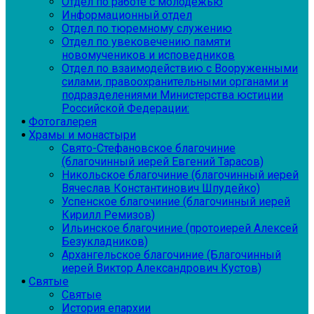
Отдел по работе с молодежью
Информационный отдел
Отдел по тюремному служению
Отдел по увековечению памяти
новомучеников и исповедников
Отдел по взаимодействию с Вооруженными
силами, правоохранительными органами и
подразделениями Министерства юстиции
Российской Федерации:
Фотогалерея
Храмы и монастыри
Свято-Стефановское благочиние
(благочинный иерей Евгений Тарасов)
Никольское благочиние (благочинный иерей
Вячеслав Константинович Шпудейко)
Успенское благочиние (благочинный иерей
Кирилл Ремизов)
Ильинское благочиние (протоиерей Алексей
Безукладников)
Архангельское благочиние (Благочинный
иерей Виктор Александрович Кустов)
Святые
Святые
История епархии