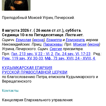
Преподобный Моисей Угрин, Печерский.
8 августа 2026 г. ( 26 июля ст.ст.), суббота.
Седмица 10-я по Пятидесятнице.
Поста нет.
Сщмчч.
Ермолая
(
икона
),
Ермиппа
и
Ермократа
, иереев
Никомидийских. Прмц.
Параскевы
. Прп.
Моисея
(
икона
)
Угрина, Печерского. Сщмч.
Сергия
пресвитера.
Прп.:
Гал., 213 зач., V, 22 - VI, 2.
Лк., 24 зач., VI, 17-23
. Ряд.:
Рим., 119 зач., XV, 30-33.
Мф., 73 зач., XVII, 24 - XVIII, 4.
КУДЫМКАРСКАЯ ЕПАРХИЯ
РУССКОЙ ПРАВОСЛАВНОЙ ЦЕРКВИ
по благословению Петра, епископа Кудымкарского и
Верещагинского
Контакты
Канцелярия Епархиального управления: