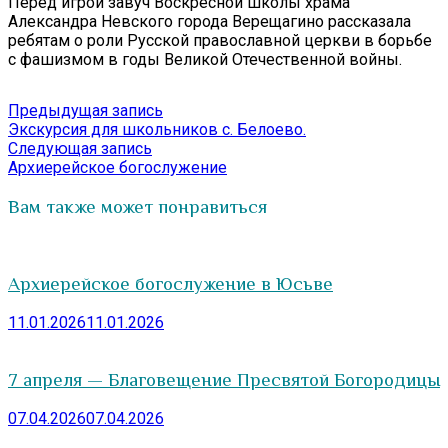
Перед игрой завуч Воскресной школы храма
Александра Невского города Верещагино рассказала
ребятам о роли Русской православной церкви в борьбе
с фашизмом в годы Великой Отечественной войны.
Навигация
Предыдущая
Предыдущая запись
запись:
Экскурсия для школьников с. Белоево.
по
Следующая
Следующая запись
записям
запись:
Архиерейское богослужение
Вам также может понравиться
Архиерейское богослужение в Юсьве
11.01.2026
11.01.2026
7 апреля — Благовещение Пресвятой Богородицы
07.04.2026
07.04.2026