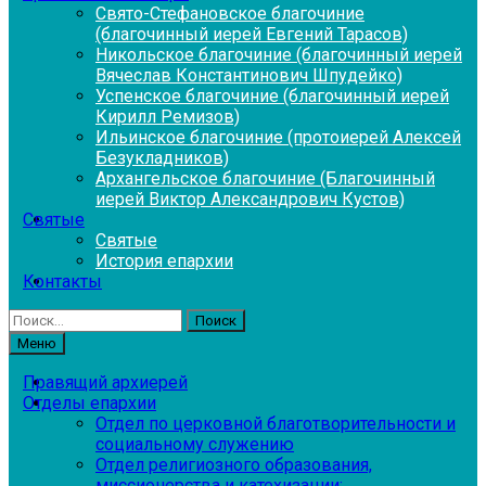
Свято-Стефановское благочиние
(благочинный иерей Евгений Тарасов)
Никольское благочиние (благочинный иерей
Вячеслав Константинович Шпудейко)
Успенское благочиние (благочинный иерей
Кирилл Ремизов)
Ильинское благочиние (протоиерей Алексей
Безукладников)
Архангельское благочиние (Благочинный
иерей Виктор Александрович Кустов)
Святые
Святые
История епархии
Контакты
Найти:
Меню
Правящий архиерей
Отделы епархии
Отдел по церковной благотворительности и
социальному служению
Отдел религиозного образования,
миссионерства и катехизации: