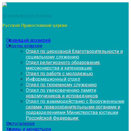
Перейти
к
Кудымкарская епархия
содержимому
Русской Православной церкви
Правящий архиерей
Отделы епархии
Отдел по церковной благотворительности и
социальному служению
Отдел религиозного образования,
миссионерства и катехизации:
Отдел по работе с молодежью
Информационный отдел
Отдел по тюремному служению
Отдел по увековечению памяти
новомучеников и исповедников
Отдел по взаимодействию с Вооруженными
силами, правоохранительными органами и
подразделениями Министерства юстиции
Российской Федерации:
Фотогалерея
Храмы и монастыри