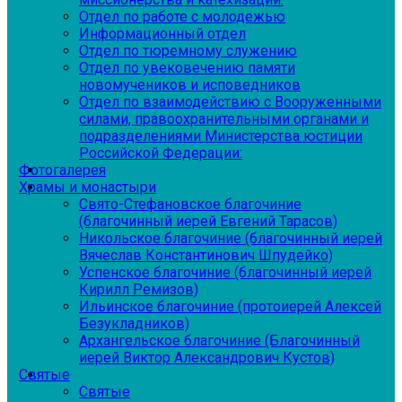
Отдел по работе с молодежью
Информационный отдел
Отдел по тюремному служению
Отдел по увековечению памяти
новомучеников и исповедников
Отдел по взаимодействию с Вооруженными
силами, правоохранительными органами и
подразделениями Министерства юстиции
Российской Федерации:
Фотогалерея
Храмы и монастыри
Свято-Стефановское благочиние
(благочинный иерей Евгений Тарасов)
Никольское благочиние (благочинный иерей
Вячеслав Константинович Шпудейко)
Успенское благочиние (благочинный иерей
Кирилл Ремизов)
Ильинское благочиние (протоиерей Алексей
Безукладников)
Архангельское благочиние (Благочинный
иерей Виктор Александрович Кустов)
Святые
Святые