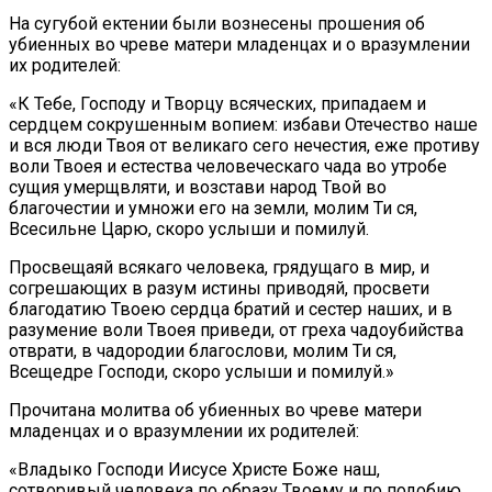
На сугубой ектении были вознесены прошения об
убиенных во чреве матери младенцах и о вразумлении
их родителей:
«К Тебе, Господу и Творцу всяческих, припадаем и
сердцем сокрушенным вопием: избави Отечество наше
и вся люди Твоя от великаго сего нечестия, еже противу
воли Твоея и естества человеческаго чада во утробе
сущия умерщвляти, и возстави народ Твой во
благочестии и умножи его на земли, молим Ти ся,
Всесильне Царю, скоро услыши и помилуй.
Просвещаяй всякаго человека, грядущаго в мир, и
согрешающих в разум истины приводяй, просвети
благодатию Твоею сердца братий и сестер наших, и в
разумение воли Твоея приведи, от греха чадоубийства
отврати, в чадородии благослови, молим Ти ся,
Всещедре Господи, скоро услыши и помилуй.»
Прочитана молитва об убиенных во чреве матери
младенцах и о вразумлении их родителей:
«Владыко Господи Иисусе Христе Боже наш,
сотворивый человека по образу Твоему и по подобию,