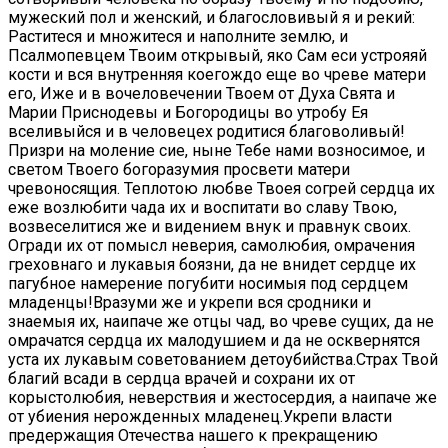
мужеский пол и женский, и благословивый я и рекий:
Раститеся и множитеся и наполните землю, и
Псалмопевцем Твоим открывый, яко Сам еси устрояяй
кости и вся внутренняя коегождо еще во чреве матери
его, Иже и в вочеловечении Твоем от Духа Свята и
Марии Приснодевы и Богородицы во утробу Ея
вселивыйся и в человецех родитися благоволивый!
Призри на моление сие, ныне Тебе нами возносимое, и
светом Твоего богоразумия просвети матери
чревоносящия. Теплотою любве Твоея согрей сердца их
еже возлюбити чада их и воспитати во славу Твою,
возвеселитися же и видением внук и правнук своих.
Огради их от помысл неверия, самолюбия, омрачения
греховнаго и лукавыя боязни, да не внидет сердце их
пагубное намерение погубити носимыя под сердцем
младенцы!Вразуми же и укрепи вся сродники и
знаемыя их, наипаче же отцы чад, во чреве сущих, да не
омрачатся сердца их малодушием и да не осквернятся
уста их лукавым советованием детоубийства.Страх Твой
благий всади в сердца врачей и сохрани их от
корыстолюбия, неверствия и жестосердия, а наипаче же
от убиения нерожденных младенец.Укрепи власти
предержащия Отечества нашего к прекращению