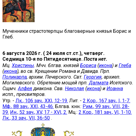
Мученники страстотерпцы благоверные князья Борис и
Глеб.
6 августа 2026 г. ( 24 июля ст.ст.), четверг.
Седмица 10-я по Пятидесятнице.
Поста нет.
Мц.
Христины
. Мчч. блгвв. князей
Бориса
(
икона
) и
Глеба
(
икона
), во св. Крещении Романа и Давида. Прп.
Поликарпа
, архим. Печерского. Свт.
Георгия
, архиеп.
Могилевского. Обретение мощей прп.
Далмата
Исетского.
Сщмч.
Алфея
диакона. Свв.
Николая
(
икона
) и
Иоанна
испп., пресвитеров.
Утр. -
Лк., 106 зач., XXI, 12-19.
Лит. -
2 Кор., 167 зач., I, 1-7.
Мф., 88 зач., XXI, 43-46.
Блгвв. кнн.:
Рим., 99 зач., VIII, 28-
39.
Ин., 52 зач., XV, 17 - XVI, 2.
Мц.:
2 Кор., 181 зач., VI, 1-10.
Лк., 33 зач., VII, 36-50
.