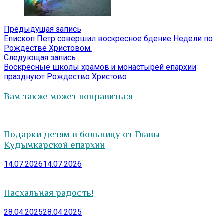
Навигация
Предыдущая
Предыдущая запись
запись:
Епископ Петр совершил воскресное бдение Недели по
по
Рождестве Христовом.
записям
Следующая
Следующая запись
запись:
Воскресные школы храмов и монастырей епархии
празднуют Рождество Христово
Вам также может понравиться
Подарки детям в больницу от Главы
Кудымкарской епархии
14.07.2026
14.07.2026
Пасхальная радость!
28.04.2025
28.04.2025