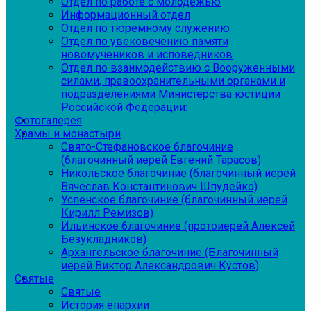
Отдел по работе с молодежью
Информационный отдел
Отдел по тюремному служению
Отдел по увековечению памяти
новомучеников и исповедников
Отдел по взаимодействию с Вооруженными
силами, правоохранительными органами и
подразделениями Министерства юстиции
Российской Федерации:
Фотогалерея
Храмы и монастыри
Свято-Стефановское благочиние
(благочинный иерей Евгений Тарасов)
Никольское благочиние (благочинный иерей
Вячеслав Константинович Шпудейко)
Успенское благочиние (благочинный иерей
Кирилл Ремизов)
Ильинское благочиние (протоиерей Алексей
Безукладников)
Архангельское благочиние (Благочинный
иерей Виктор Александрович Кустов)
Святые
Святые
История епархии