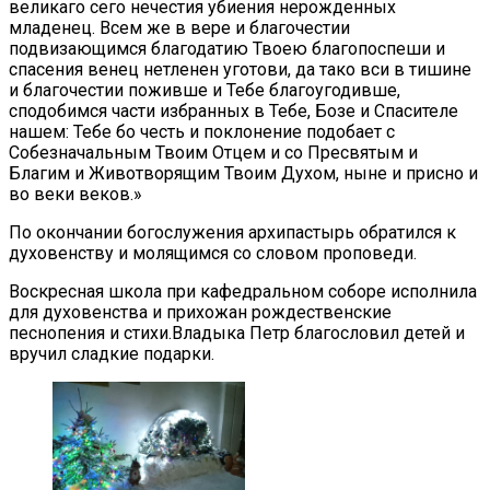
великаго сего нечестия убиения нерожденных
младенец. Всем же в вере и благочестии
подвизающимся благодатию Твоею благопоспеши и
спасения венец нетленен уготови, да тако вси в тишине
и благочестии поживше и Тебе благоугодивше,
сподобимся части избранных в Тебе, Бозе и Спасителе
нашем: Тебе бо честь и поклонение подобает с
Собезначальным Твоим Отцем и со Пресвятым и
Благим и Животворящим Твоим Духом, ныне и присно и
во веки веков.»
По окончании богослужения архипастырь обратился к
духовенству и молящимся со словом проповеди.
Воскресная школа при кафедральном соборе исполнила
для духовенства и прихожан рождественские
песнопения и стихи.Владыка Петр благословил детей и
вручил сладкие подарки.