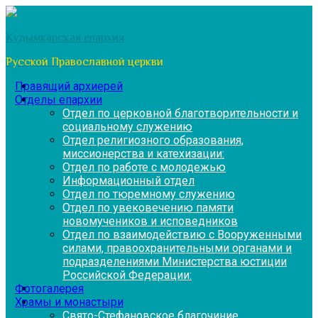
Перейти
к
Кудымкарская епархия
содержимому
Русской Православной церкви
Правящий архиерей
Отделы епархии
Отдел по церковной благотворительности и
социальному служению
Отдел религиозного образования,
миссионерства и катехизации:
Отдел по работе с молодежью
Информационный отдел
Отдел по тюремному служению
Отдел по увековечению памяти
новомучеников и исповедников
Отдел по взаимодействию с Вооруженными
силами, правоохранительными органами и
подразделениями Министерства юстиции
Российской Федерации:
Фотогалерея
Храмы и монастыри
Свято-Стефановское благочиние