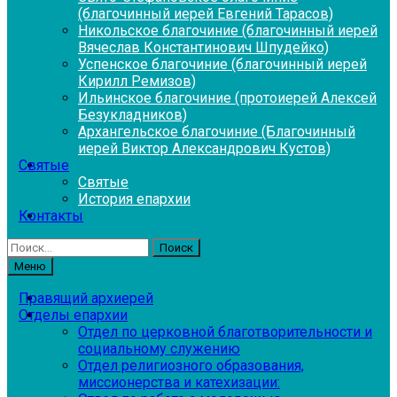
(благочинный иерей Евгений Тарасов)
Никольское благочиние (благочинный иерей
Вячеслав Константинович Шпудейко)
Успенское благочиние (благочинный иерей
Кирилл Ремизов)
Ильинское благочиние (протоиерей Алексей
Безукладников)
Архангельское благочиние (Благочинный
иерей Виктор Александрович Кустов)
Святые
Святые
История епархии
Контакты
Найти:
Меню
Правящий архиерей
Отделы епархии
Отдел по церковной благотворительности и
социальному служению
Отдел религиозного образования,
миссионерства и катехизации: