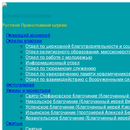
Перейти
к
Кудымкарская епархия
содержимому
Русской Православной церкви
Правящий архиерей
Отделы епархии
Отдел по церковной благотворительности и с
Отдел религиозного образования, миссионерств
Отдел по работе с молодежью
Информационный отдел
Отдел по тюремному служению
Отдел по увековечению памяти новомученико
Отдел по взаимодействию с Вооруженными си
Фотогалерея
Храмы и монастыри
Свято-Стефановское благочиние (благочинный 
Никольское благочиние (благочинный иерей В
Успенское благочиние (благочинный иерей Ки
Ильинское благочиние (протоиерей Алексей Б
Архангельское благочиние (Благочинный иерей
Святые
Святые