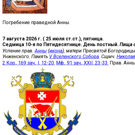
Погребение праведной Анны.
7 августа 2026 г. ( 25 июля ст.ст.), пятница.
Седмица 10-я по Пятидесятнице. День постный.
Пища 
Успение прав.
Анны
(
икона
), матери Пресвятой Богородицы
Унженского. Память
V Вселенского Собора
. Сщмч.
Никола
2 Кор., 169 зач., I, 12-20.
Мф., 91 зач., XXII, 23-33.
Прав. Анн