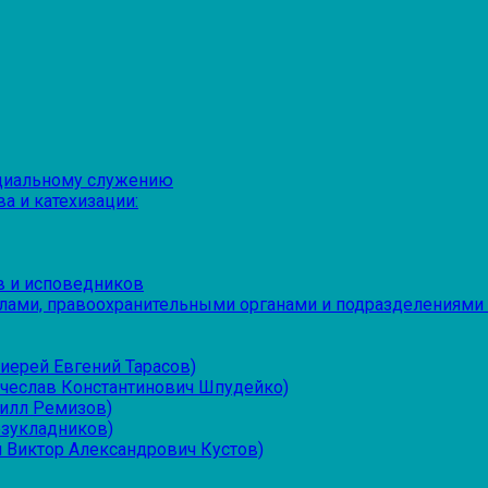
оциальному служению
а и катехизации:
в и исповедников
лами, правоохранительными органами и подразделениями
иерей Евгений Тарасов)
ячеслав Константинович Шпудейко)
рилл Ремизов)
езукладников)
 Виктор Александрович Кустов)