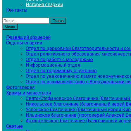
История епархии
Контакты
Найти:
Меню
Правящий архиерей
Отделы епархии
Отдел по церковной благотворительности и с
Отдел религиозного образования, миссионерств
Отдел по работе с молодежью
Информационный отдел
Отдел по тюремному служению
Отдел по увековечению памяти новомученико
Отдел по взаимодействию с Вооруженными си
Фотогалерея
Храмы и монастыри
Свято-Стефановское благочиние (благочинный 
Никольское благочиние (благочинный иерей В
Успенское благочиние (благочинный иерей Ки
Ильинское благочиние (протоиерей Алексей Б
Архангельское благочиние (Благочинный иерей
Святые