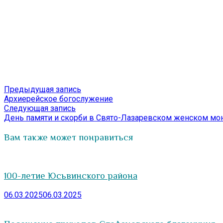
Навигация
Предыдущая
Предыдущая запись
запись:
Архиерейское богослужение
по
Следующая
Следующая запись
записям
запись:
День памяти и скорби в Свято-Лазаревском женском мо
Вам также может понравиться
100-летие Юсьвинского района
06.03.2025
06.03.2025