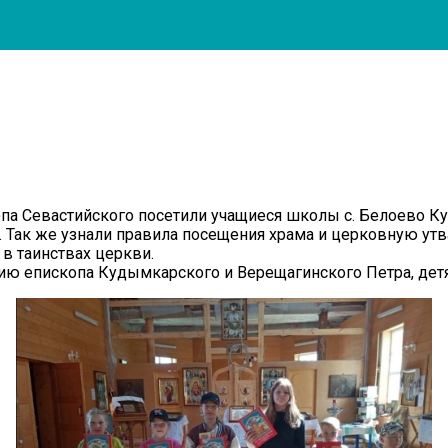
опа Севастийского посетили учащиеся школы с. Белоево К
м. Так же узнали правила посещения храма и церковную ут
в таинствах церкви.
вению епископа Кудымкарского и Верещагинского Петра, де