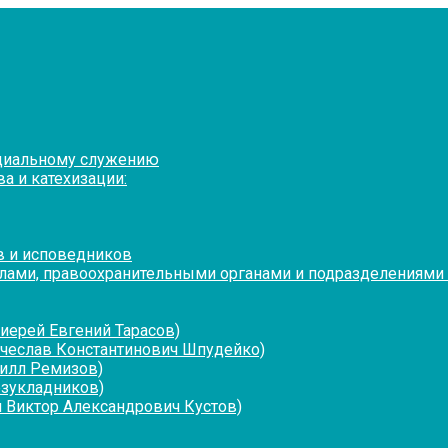
оциальному служению
а и катехизации:
в и исповедников
лами, правоохранительными органами и подразделениями
иерей Евгений Тарасов)
ячеслав Константинович Шпудейко)
рилл Ремизов)
езукладников)
 Виктор Александрович Кустов)