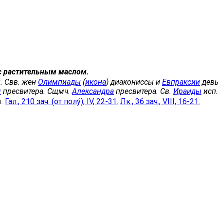
с растительным маслом.
. Свв. жен
Олимпиады
(
икона
) диакониссы и
Евпраксии
девы
я
пресвитера. Сщмч.
Александра
пресвитера. Св.
Ираиды
исп.
ы:
Гал., 210 зач. (от полу́), IV, 22-31.
Лк., 36 зач., VIII, 16-21.