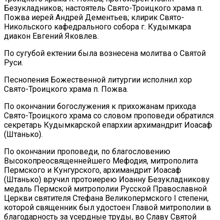
Безукладников; настоятель Свято-Троицкого храма п.
Пожва иерей Андрей Дементьев; клирик Свято-
Никольского кафедрального собора г. Кудымкара
диакон Евгений Яковлев.
По сугубой ектении была вознесена молитва о Святой
Руси.
Песнопения Божественной литургии исполнил хор
Свято-Троицкого храма п. Пожва.
По окончании богослужения к прихожанам прихода
Свято-Троицкого храма со словом проповеди обратился
секретарь Кудымкарской епархии архимандрит Иоасаф
(Штанько).
По окончании проповеди, по благословению
Высокопреосвященнейшего Мефодия, митрополита
Пермского и Кунгурского, архимандрит Иоасаф
(Штанько) вручил протоиерею Иоанну Безукладникову
медаль Пермской митрополии Русской Православной
Церкви святителя Стефана Великопермского I степени,
которой священник был удостоен Главой митрополии в
благодарность за усердные труды, во Славу Святой