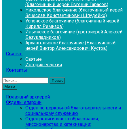
(благочинный иерей Евгений Тарасов)
Никольское благочиние (благочинный иерей
Вячеслав Константинович Шпудейко)
Успенское благочиние (благочинный иерей
Кирилл Ремизов)
Ильинское благочиние (протоиерей Алексей
Безукладников)
Архангельское благочиние (Благочинный
иерей Виктор Александрович Кустов)
Святые
Святые
История епархии
Контакты
Найти:
Меню
Правящий архиерей
Отделы епархии
Отдел по церковной благотворительности и
социальному служению
Отдел религиозного образования,
миссионерства и катехизации: