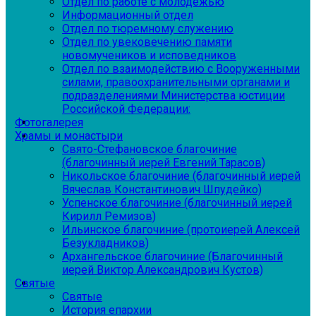
Отдел по работе с молодежью
Информационный отдел
Отдел по тюремному служению
Отдел по увековечению памяти
новомучеников и исповедников
Отдел по взаимодействию с Вооруженными
силами, правоохранительными органами и
подразделениями Министерства юстиции
Российской Федерации:
Фотогалерея
Храмы и монастыри
Свято-Стефановское благочиние
(благочинный иерей Евгений Тарасов)
Никольское благочиние (благочинный иерей
Вячеслав Константинович Шпудейко)
Успенское благочиние (благочинный иерей
Кирилл Ремизов)
Ильинское благочиние (протоиерей Алексей
Безукладников)
Архангельское благочиние (Благочинный
иерей Виктор Александрович Кустов)
Святые
Святые
История епархии