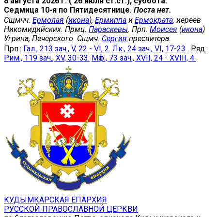
8 августа 2026 г. ( 26 июля ст.ст.), суббота.
Седмица 10-я по Пятидесятнице.
Поста нет.
Сщмчч.
Ермолая
(
икона
),
Ермиппа
и
Ермократа
, иереев
Никомидийских. Прмц.
Параскевы
. Прп.
Моисея
(
икона
)
Угрина, Печерского. Сщмч.
Сергия
пресвитера.
Прп.:
Гал., 213 зач., V, 22 - VI, 2.
Лк., 24 зач., VI, 17-23
. Ряд.:
Рим., 119 зач., XV, 30-33.
Мф., 73 зач., XVII, 24 - XVIII, 4.
КУДЫМКАРСКАЯ ЕПАРХИЯ
РУССКОЙ ПРАВОСЛАВНОЙ ЦЕРКВИ