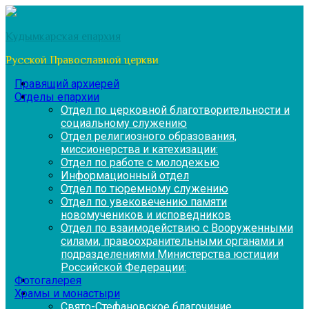
Перейти
к
Кудымкарская епархия
содержимому
Русской Православной церкви
Правящий архиерей
Отделы епархии
Отдел по церковной благотворительности и
социальному служению
Отдел религиозного образования,
миссионерства и катехизации:
Отдел по работе с молодежью
Информационный отдел
Отдел по тюремному служению
Отдел по увековечению памяти
новомучеников и исповедников
Отдел по взаимодействию с Вооруженными
силами, правоохранительными органами и
подразделениями Министерства юстиции
Российской Федерации:
Фотогалерея
Храмы и монастыри
Свято-Стефановское благочиние