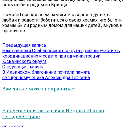
ведь он был родом из Кривца.
Помоги Господи всем нам жить с верой в душе, в
любви и радости. Заботиться о своих храмах, что бы эти
храмы были родным домом для наших детей , внуков и
правнуков.
Навигация
Предыдущая
Предыдущая запись
запись:
Благочинный Стефановского округа приняли участие в
по
координационном совете при администрации
записям
Юсьвинского округа
Следующая
Следующая запись
запись:
В Ильинском благочинии почтили память
священномученика Александра Тетюева
Вам также может понравиться
Божественная литургия в Неделю 21-ю по
Пятидесятнице