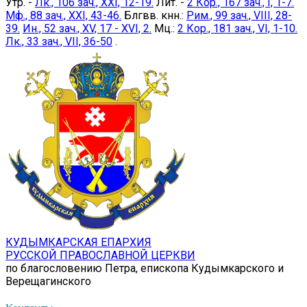
Утр. -
Лк., 106 зач., XXI, 12-19.
Лит. -
2 Кор., 167 зач., I, 1-7.
Мф., 88 зач., XXI, 43-46.
Блгвв. кнн.:
Рим., 99 зач., VIII, 28-
39.
Ин., 52 зач., XV, 17 - XVI, 2.
Мц.:
2 Кор., 181 зач., VI, 1-10.
Лк., 33 зач., VII, 36-50
.
КУДЫМКАРСКАЯ ЕПАРХИЯ
РУССКОЙ ПРАВОСЛАВНОЙ ЦЕРКВИ
по благословению Петра, епископа Кудымкарского и
Верещагинского