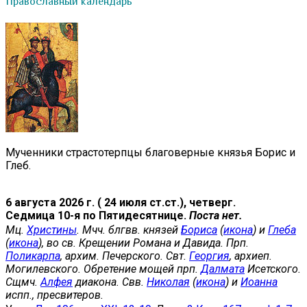
Православный календарь
Мученники страстотерпцы благоверные князья Борис и
Глеб.
6 августа 2026 г. ( 24 июля ст.ст.), четверг.
Седмица 10-я по Пятидесятнице.
Поста нет.
Мц.
Христины
. Мчч. блгвв. князей
Бориса
(
икона
) и
Глеба
(
икона
), во св. Крещении Романа и Давида. Прп.
Поликарпа
, архим. Печерского. Свт.
Георгия
, архиеп.
Могилевского. Обретение мощей прп.
Далмата
Исетского.
Сщмч.
Алфея
диакона. Свв.
Николая
(
икона
) и
Иоанна
испп., пресвитеров.