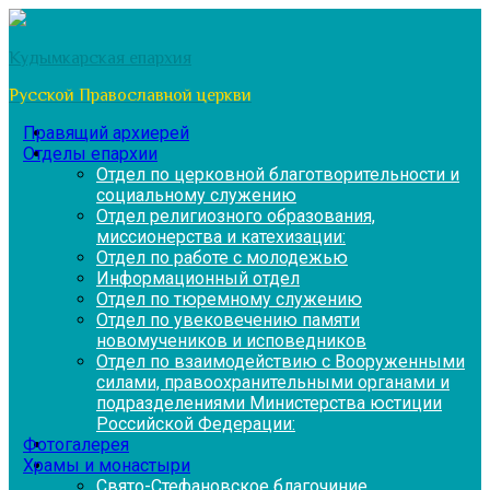
Перейти
к
Кудымкарская епархия
содержимому
Русской Православной церкви
Правящий архиерей
Отделы епархии
Отдел по церковной благотворительности и
социальному служению
Отдел религиозного образования,
миссионерства и катехизации:
Отдел по работе с молодежью
Информационный отдел
Отдел по тюремному служению
Отдел по увековечению памяти
новомучеников и исповедников
Отдел по взаимодействию с Вооруженными
силами, правоохранительными органами и
подразделениями Министерства юстиции
Российской Федерации:
Фотогалерея
Храмы и монастыри
Свято-Стефановское благочиние