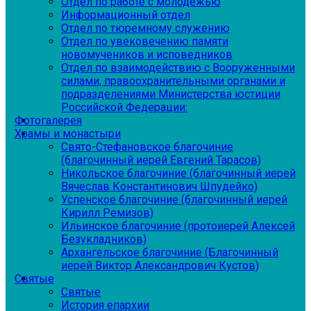
Отдел по работе с молодежью
Информационный отдел
Отдел по тюремному служению
Отдел по увековечению памяти
новомучеников и исповедников
Отдел по взаимодействию с Вооруженными
силами, правоохранительными органами и
подразделениями Министерства юстиции
Российской Федерации:
Фотогалерея
Храмы и монастыри
Свято-Стефановское благочиние
(благочинный иерей Евгений Тарасов)
Никольское благочиние (благочинный иерей
Вячеслав Константинович Шпудейко)
Успенское благочиние (благочинный иерей
Кирилл Ремизов)
Ильинское благочиние (протоиерей Алексей
Безукладников)
Архангельское благочиние (Благочинный
иерей Виктор Александрович Кустов)
Святые
Святые
История епархии