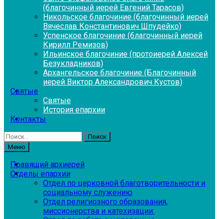
(благочинный иерей Евгений Тарасов)
Никольское благочиние (благочинный иерей
Вячеслав Константинович Шпудейко)
Успенское благочиние (благочинный иерей
Кирилл Ремизов)
Ильинское благочиние (протоиерей Алексей
Безукладников)
Архангельское благочиние (Благочинный
иерей Виктор Александрович Кустов)
Святые
Святые
История епархии
Контакты
Найти:
Меню
Правящий архиерей
Отделы епархии
Отдел по церковной благотворительности и
социальному служению
Отдел религиозного образования,
миссионерства и катехизации: