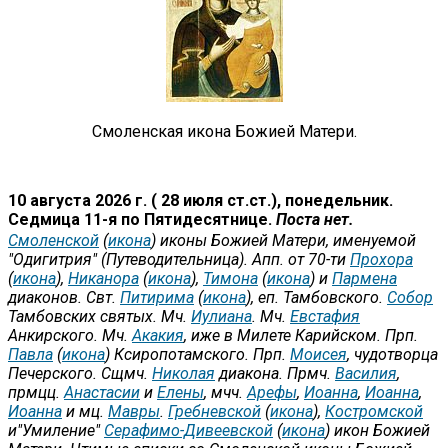
Смоленская икона Божией Матери.
10 августа 2026 г. ( 28 июля ст.ст.), понедельник.
Седмица 11-я по Пятидесятнице.
Поста нет.
Смоленской
(
икона
) иконы Божией Матери, именуемой
"Одигитрия" (Путеводительница). Апп. от 70-ти
Прохора
(
икона
),
Никанора
(
икона
),
Тимона
(
икона
) и
Пармена
диаконов. Свт.
Питирима
(
икона
), еп. Тамбовского.
Собор
Тамбовских святых. Мч.
Иулиана
. Мч.
Евстафия
Анкирского. Мч.
Акакия
, иже в Милете Карийском. Прп.
Павла
(
икона
) Ксиропотамского. Прп.
Моисея
, чудотворца
Печерского. Сщмч.
Николая
диакона. Прмч.
Василия
,
прмцц.
Анастасии
и
Елены
, мчч.
Арефы
,
Иоанна
,
Иоанна
,
Иоанна
и мц.
Мавры
.
Гребневской
(
икона
),
Костромской
и"Умиление"
Серафимо-Дивеевской
(
икона
) икон Божией