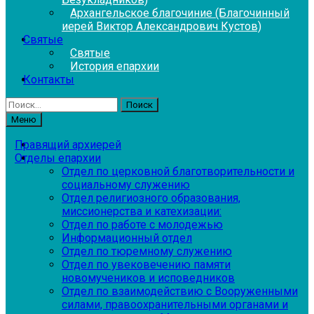
Архангельское благочиние (Благочинный
иерей Виктор Александрович Кустов)
Святые
Святые
История епархии
Контакты
Найти:
Меню
Правящий архиерей
Отделы епархии
Отдел по церковной благотворительности и
социальному служению
Отдел религиозного образования,
миссионерства и катехизации:
Отдел по работе с молодежью
Информационный отдел
Отдел по тюремному служению
Отдел по увековечению памяти
новомучеников и исповедников
Отдел по взаимодействию с Вооруженными
силами, правоохранительными органами и