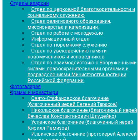
Отделы епархии
Отдел по церковной благотворительности и
социальному служению
Отдел религиозного образования,
миссионерства и катехизации:
Отдел по работе с молодежью
Информационный отдел
Отдел по тюремному служению
Отдел по увековечению памяти
новомучеников и исповедников
Отдел по взаимодействию с Вооруженными
силами, правоохранительными органами и
подразделениями Министерства юстиции
Российской Федерации:
Фотогалерея
Храмы и монастыри
Свято-Стефановское благочиние
(благочинный иерей Евгений Тарасов)
Никольское благочиние (благочинный иерей
Вячеслав Константинович Шпудейко)
Успенское благочиние (благочинный иерей
Кирилл Ремизов)
Ильинское благочиние (протоиерей Алексей
Безукладников)