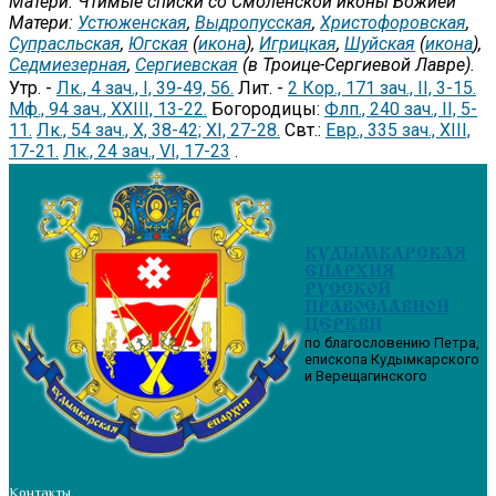
Матери. Чтимые списки со Смоленской иконы Божией
Матери:
Устюженская
,
Выдропусская
,
Христофоровская
,
Супрасльская
,
Югская
(
икона
),
Игрицкая
,
Шуйская
(
икона
),
Седмиезерная
,
Сергиевская
(в Троице-Сергиевой Лавре).
Утр. -
Лк., 4 зач., I, 39-49, 56.
Лит. -
2 Кор., 171 зач., II, 3-15.
Мф., 94 зач., XXIII, 13-22.
Богородицы:
Флп., 240 зач., II, 5-
11.
Лк., 54 зач., X, 38-42; XI, 27-28.
Свт.:
Евр., 335 зач., XIII,
17-21.
Лк., 24 зач., VI, 17-23
.
КУДЫМКАРСКАЯ
ЕПАРХИЯ
РУССКОЙ
ПРАВОСЛАВНОЙ
ЦЕРКВИ
по благословению Петра,
епископа Кудымкарского
и Верещагинского
Контакты