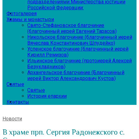
подразделениями Министерства юстиции
Российской Федерации:
Фотогалерея
Храмы и монастыри
Свято-Стефановское благочиние
(благочинный иерей Евгений Тарасов)
Никольское благочиние (благочинный иерей
Вячеслав Константинович Шпудейко)
Успенское благочиние (благочинный иерей
Кирилл Ремизов)
Ильинское благочиние (протоиерей Алексей
Безукладников)
Архангельское благочиние (Благочинный
иерей Виктор Александрович Кустов)
Святые
Святые
История епархии
Контакты
Новости
В храме прп. Сергия Радонежского с.