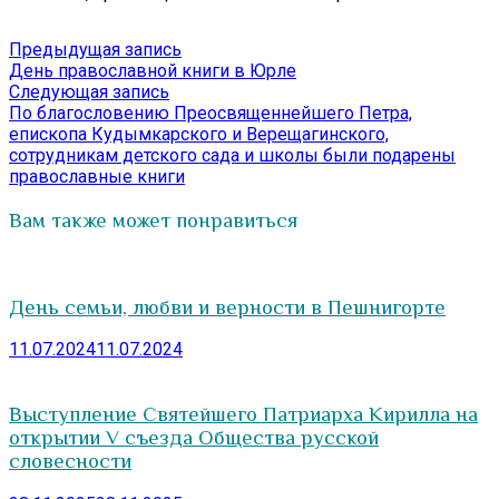
Навигация
Предыдущая
Предыдущая запись
запись:
День православной книги в Юрле
по
Следующая
Следующая запись
записям
запись:
По благословению Преосвященнейшего Петра,
епископа Кудымкарского и Верещагинского,
сотрудникам детского сада и школы были подарены
православные книги
Вам также может понравиться
День семьи, любви и верности в Пешнигорте
11.07.2024
11.07.2024
Выступление Святейшего Патриарха Кирилла на
открытии V съезда Общества русской
словесности