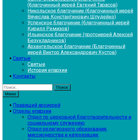
(благочинный иерей Евгений Тарасов)
Никольское благочиние (благочинный иерей
Вячеслав Константинович Шпудейко)
Успенское благочиние (благочинный иерей
Кирилл Ремизов)
Ильинское благочиние (протоиерей Алексей
Безукладников)
Архангельское благочиние (Благочинный
иерей Виктор Александрович Кустов)
Святые
Святые
История епархии
Контакты
Найти:
Меню
Правящий архиерей
Отделы епархии
Отдел по церковной благотворительности и
социальному служению
Отдел религиозного образования,
миссионерства и катехизации: