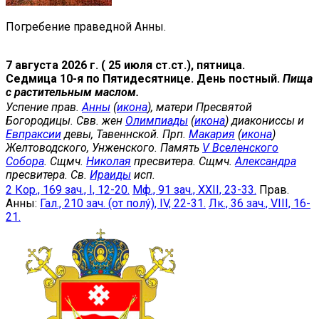
Погребение праведной Анны.
7 августа 2026 г. ( 25 июля ст.ст.), пятница.
Седмица 10-я по Пятидесятнице. День постный.
Пища
с растительным маслом.
Успение прав.
Анны
(
икона
), матери Пресвятой
Богородицы. Свв. жен
Олимпиады
(
икона
) диакониссы и
Евпраксии
девы, Тавеннской. Прп.
Макария
(
икона
)
Желтоводского, Унженского. Память
V Вселенского
Собора
. Сщмч.
Николая
пресвитера. Сщмч.
Александра
пресвитера. Св.
Ираиды
исп.
2 Кор., 169 зач., I, 12-20.
Мф., 91 зач., XXII, 23-33.
Прав.
Анны:
Гал., 210 зач. (от полу́), IV, 22-31.
Лк., 36 зач., VIII, 16-
21.