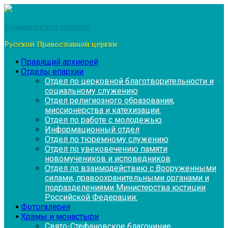
Перейти
к
Кудымкарская епархия
содержимому
Русской Православной церкви
Правящий архиерей
Отделы епархии
Отдел по церковной благотворительности и
социальному служению
Отдел религиозного образования,
миссионерства и катехизации:
Отдел по работе с молодежью
Информационный отдел
Отдел по тюремному служению
Отдел по увековечению памяти
новомучеников и исповедников
Отдел по взаимодействию с Вооруженными
силами, правоохранительными органами и
подразделениями Министерства юстиции
Российской Федерации:
Фотогалерея
Храмы и монастыри
Свято-Стефановское благочиние