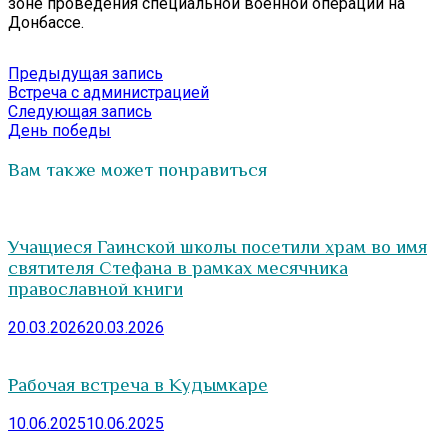
зоне проведения специальной военной операции на
Донбассе.
Навигация
Предыдущая
Предыдущая запись
запись:
Встреча с администрацией
по
Следующая
Следующая запись
записям
запись:
День победы
Вам также может понравиться
Учащиеся Гаинской школы посетили храм во имя
святителя Стефана в рамках месячника
православной книги
20.03.2026
20.03.2026
Рабочая встреча в Кудымкаре
10.06.2025
10.06.2025