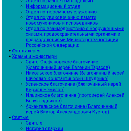
Отдел по работе с молодежью
Информационный отдел
Отдел по тюремному служению
Отдел по увековечению памяти
новомучеников и исповедников
Отдел по взаимодействию с Вооруженными
силами, правоохранительными органами и
подразделениями Министерства юстиции
Российской Федерации:
Фотогалерея
Храмы и монастыри
Свято-Стефановское благочиние
(благочинный иерей Евгений Тарасов)
Никольское благочиние (благочинный иерей
Вячеслав Константинович Шпудейко)
Успенское благочиние (благочинный иерей
Кирилл Ремизов)
Ильинское благочиние (протоиерей Алексей
Безукладников)
Архангельское благочиние (Благочинный
иерей Виктор Александрович Кустов)
Святые
Святые
История епархии