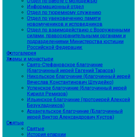
Отдел по работе с молодежью
Информационный отдел
Отдел по тюремному служению
Отдел по увековечению памяти
новомучеников и исповедников
Отдел по взаимодействию с Вооруженными
силами, правоохранительными органами и
подразделениями Министерства юстиции
Российской Федерации:
Фотогалерея
Храмы и монастыри
Свято-Стефановское благочиние
(благочинный иерей Евгений Тарасов)
Никольское благочиние (благочинный иерей
Вячеслав Константинович Шпудейко)
Успенское благочиние (благочинный иерей
Кирилл Ремизов)
Ильинское благочиние (протоиерей Алексей
Безукладников)
Архангельское благочиние (Благочинный
иерей Виктор Александрович Кустов)
Святые
Святые
История епархии