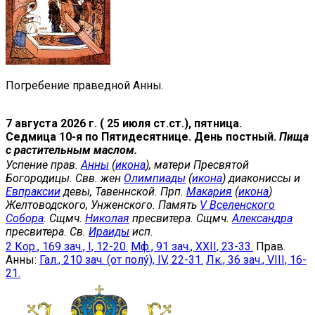
Погребение праведной Анны.
7 августа 2026 г. ( 25 июля ст.ст.), пятница.
Седмица 10-я по Пятидесятнице. День постный.
Пища
с растительным маслом.
Успение прав.
Анны
(
икона
), матери Пресвятой
Богородицы. Свв. жен
Олимпиады
(
икона
) диакониссы и
Евпраксии
девы, Тавеннской. Прп.
Макария
(
икона
)
Желтоводского, Унженского. Память
V Вселенского
Собора
. Сщмч.
Николая
пресвитера. Сщмч.
Александра
пресвитера. Св.
Ираиды
исп.
2 Кор., 169 зач., I, 12-20.
Мф., 91 зач., XXII, 23-33.
Прав.
Анны:
Гал., 210 зач. (от полу́), IV, 22-31.
Лк., 36 зач., VIII, 16-
21.