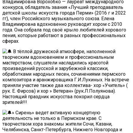
Владимировна Ворохобко — лауреат международного
конкурса, обладатель звания «Лучший преподаватель
детской школы искусств города Перми» (2016 г и 2022
гг), член Российского музыкального союза. Елена
Владимировна вдохновенно руководит хором с 2010
года. Она собрала под своё крыло любителей хорового
пения, которые работают в разных профессиональных
сферах.
В тёплой дружеской атмосфере, наполненной
творческим вдохновением и профессиональным
мастерством, слушатели насладились красотой
произведений русской и зарубежной классики,
обработками народных песен, сочинениями пермского
композитора и аранжировщика Г.И.Лукиных. На встрече
приняли участие также два коллектива- хор «Учитель» (
рук. Е. Фирсов) и хор » Ветеран» (рук.Л.Полуянова).
Настоящий праздник искусства покорил сердца
зрителей!!!
» Сирень» ведет активную концертную
деятельность не только в Пермском крае. С
творчеством хора знакомы жители Сочи, Казани,
Челябинска, Санкт-Петербурга, Нижнего Новгорода и