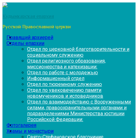
Перейти
к
Кудымкарская епархия
содержимому
Русской Православной церкви
Правящий архиерей
Отделы епархии
Отдел по церковной благотворительности и
социальному служению
Отдел религиозного образования,
миссионерства и катехизации:
Отдел по работе с молодежью
Информационный отдел
Отдел по тюремному служению
Отдел по увековечению памяти
новомучеников и исповедников
Отдел по взаимодействию с Вооруженными
силами, правоохранительными органами и
подразделениями Министерства юстиции
Российской Федерации:
Фотогалерея
Храмы и монастыри
Свято-Стефановское благочиние