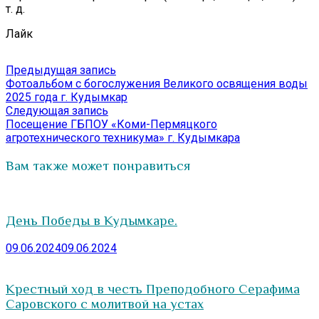
т. д.
Лайк
Навигация
Предыдущая
Предыдущая запись
запись:
Фотоальбом с богослужения Великого освящения воды
по
2025 года г. Кудымкар
записям
Следующая
Следующая запись
запись:
Посещение ГБПОУ «Коми-Пермяцкого
агротехнического техникума» г. Кудымкара
Вам также может понравиться
День Победы в Кудымкаре.
09.06.2024
09.06.2024
Крестный ход в честь Преподобного Серафима
Саровского с молитвой на устах