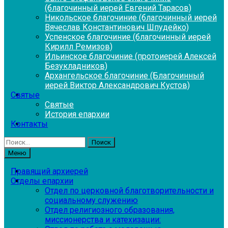
(благочинный иерей Евгений Тарасов)
Никольское благочиние (благочинный иерей
Вячеслав Константинович Шпудейко)
Успенское благочиние (благочинный иерей
Кирилл Ремизов)
Ильинское благочиние (протоиерей Алексей
Безукладников)
Архангельское благочиние (Благочинный
иерей Виктор Александрович Кустов)
Святые
Святые
История епархии
Контакты
Найти:
Меню
Правящий архиерей
Отделы епархии
Отдел по церковной благотворительности и
социальному служению
Отдел религиозного образования,
миссионерства и катехизации: