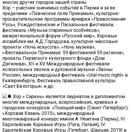
многих других городов нашей страны.
Хор – участник значимых событий в Перми и за ее
пределами: «Певческое поле Прикамья», культурно-
просветительские программы ярмарки «Православная
Русь», Рождественские и Пасхальные фестивали,
фестиваль «Музыка старинных особняков»,
межрегиональный форум «Русский мир», Хоровые
ассамблеи им. А.Д. Городцова, культурно-массовые
проекты «Ночь искусств», «Ночь музеев»,
«Фестивальное Прикамье: 59 фестивалей 59 региона»,
проекты Пермского культурного фонда «Дом
Дягилева», XII и XV Международные фестивали
колокольных звонов и духовной музыки «Звоны
России», международный фестиваль «Ural music night» в
Екатеринбурге, Фестиваль православной культуры
«Свет Белогорья» и др.
Хор » Сирень» является лауреатом и дипломантом
многих международных, всероссийских, краевых и
городских конкурсов: «Поющий мир» (Санкт-Петербург),
«Хоровая Казань-2015», международный
многожанровый конкурс имени А. Немтина (Пермь), III
Европейские Хоровые Игры (Рига, Латвия), IV
Европейские Хоровые Игры (Гетеборг, Швеция, 2019) и