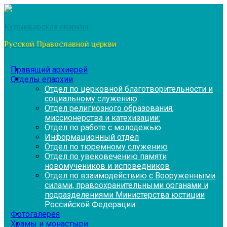
Перейти
к
Кудымкарская епархия
содержимому
Русской Православной церкви
Правящий архиерей
Отделы епархии
Отдел по церковной благотворительности и
социальному служению
Отдел религиозного образования,
миссионерства и катехизации:
Отдел по работе с молодежью
Информационный отдел
Отдел по тюремному служению
Отдел по увековечению памяти
новомучеников и исповедников
Отдел по взаимодействию с Вооруженными
силами, правоохранительными органами и
подразделениями Министерства юстиции
Российской Федерации:
Фотогалерея
Храмы и монастыри