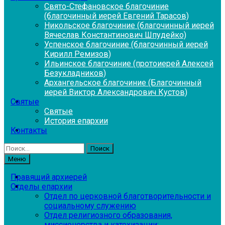
Свято-Стефановское благочиние
(благочинный иерей Евгений Тарасов)
Никольское благочиние (благочинный иерей
Вячеслав Константинович Шпудейко)
Успенское благочиние (благочинный иерей
Кирилл Ремизов)
Ильинское благочиние (протоиерей Алексей
Безукладников)
Архангельское благочиние (Благочинный
иерей Виктор Александрович Кустов)
Святые
Святые
История епархии
Контакты
Найти:
Меню
Правящий архиерей
Отделы епархии
Отдел по церковной благотворительности и
социальному служению
Отдел религиозного образования,
миссионерства и катехизации: