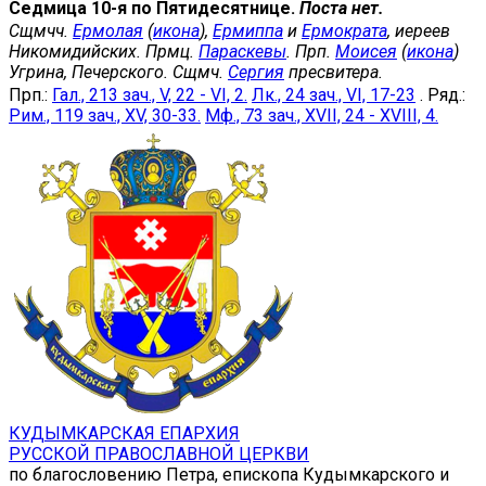
Седмица 10-я по Пятидесятнице.
Поста нет.
Сщмчч.
Ермолая
(
икона
),
Ермиппа
и
Ермократа
, иереев
Никомидийских. Прмц.
Параскевы
. Прп.
Моисея
(
икона
)
Угрина, Печерского. Сщмч.
Сергия
пресвитера.
Прп.:
Гал., 213 зач., V, 22 - VI, 2.
Лк., 24 зач., VI, 17-23
. Ряд.:
Рим., 119 зач., XV, 30-33.
Мф., 73 зач., XVII, 24 - XVIII, 4.
КУДЫМКАРСКАЯ ЕПАРХИЯ
РУССКОЙ ПРАВОСЛАВНОЙ ЦЕРКВИ
по благословению Петра, епископа Кудымкарского и