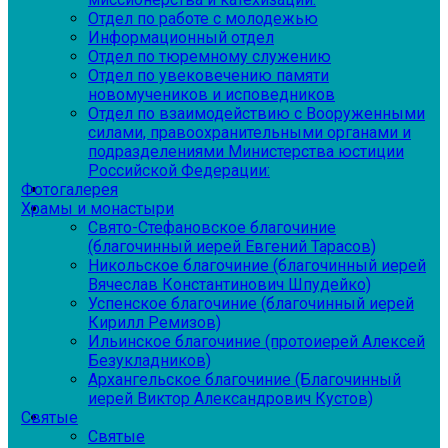
Отдел по работе с молодежью
Информационный отдел
Отдел по тюремному служению
Отдел по увековечению памяти
новомучеников и исповедников
Отдел по взаимодействию с Вооруженными
силами, правоохранительными органами и
подразделениями Министерства юстиции
Российской Федерации:
Фотогалерея
Храмы и монастыри
Свято-Стефановское благочиние
(благочинный иерей Евгений Тарасов)
Никольское благочиние (благочинный иерей
Вячеслав Константинович Шпудейко)
Успенское благочиние (благочинный иерей
Кирилл Ремизов)
Ильинское благочиние (протоиерей Алексей
Безукладников)
Архангельское благочиние (Благочинный
иерей Виктор Александрович Кустов)
Святые
Святые