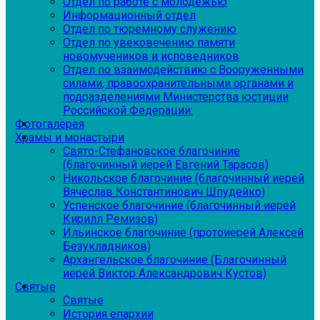
Отдел по работе с молодежью
Информационный отдел
Отдел по тюремному служению
Отдел по увековечению памяти
новомучеников и исповедников
Отдел по взаимодействию с Вооруженными
силами, правоохранительными органами и
подразделениями Министерства юстиции
Российской Федерации:
Фотогалерея
Храмы и монастыри
Свято-Стефановское благочиние
(благочинный иерей Евгений Тарасов)
Никольское благочиние (благочинный иерей
Вячеслав Константинович Шпудейко)
Успенское благочиние (благочинный иерей
Кирилл Ремизов)
Ильинское благочиние (протоиерей Алексей
Безукладников)
Архангельское благочиние (Благочинный
иерей Виктор Александрович Кустов)
Святые
Святые
История епархии