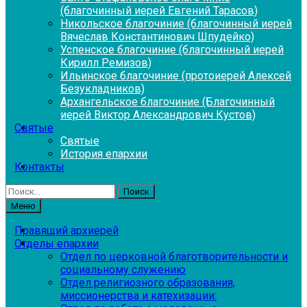
(благочинный иерей Евгений Тарасов)
Никольское благочиние (благочинный иерей
Вячеслав Константинович Шпудейко)
Успенское благочиние (благочинный иерей
Кирилл Ремизов)
Ильинское благочиние (протоиерей Алексей
Безукладников)
Архангельское благочиние (Благочинный
иерей Виктор Александрович Кустов)
Святые
Святые
История епархии
Контакты
Найти:
Меню
Правящий архиерей
Отделы епархии
Отдел по церковной благотворительности и
социальному служению
Отдел религиозного образования,
миссионерства и катехизации: