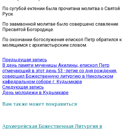
По сугубой ектении была прочитана молитва о Святой
Руси.
По заамвонной молитве было совершено славление
Пресвятой Богородице.
По окончании богослужения епископ Петр обратился к
молящимся с архипастырским словом.
Навигация
Предыдущая
Предыдущая запись
запись:
В день памяти мученицы Акилины, епископ Петр
по
отмечающий в этот день 53 -летие со дня рождения,
записям
совершил Божественную литургию в Никольском
кафедральном соборе г. Кудымкара
Следующая
Следующая запись
запись:
День молодежи в Кудымкаре
Вам также может понравиться
Архиерейская Божественная Литургия в