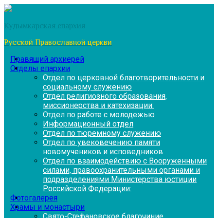
Перейти
к
Кудымкарская епархия
содержимому
Русской Православной церкви
Правящий архиерей
Отделы епархии
Отдел по церковной благотворительности и
социальному служению
Отдел религиозного образования,
миссионерства и катехизации:
Отдел по работе с молодежью
Информационный отдел
Отдел по тюремному служению
Отдел по увековечению памяти
новомучеников и исповедников
Отдел по взаимодействию с Вооруженными
силами, правоохранительными органами и
подразделениями Министерства юстиции
Российской Федерации:
Фотогалерея
Храмы и монастыри
Свято-Стефановское благочиние