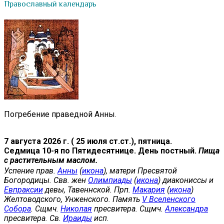
Православный календарь
Погребение праведной Анны.
7 августа 2026 г. ( 25 июля ст.ст.), пятница.
Седмица 10-я по Пятидесятнице. День постный.
Пища
с растительным маслом.
Успение прав.
Анны
(
икона
), матери Пресвятой
Богородицы. Свв. жен
Олимпиады
(
икона
) диакониссы и
Евпраксии
девы, Тавеннской. Прп.
Макария
(
икона
)
Желтоводского, Унженского. Память
V Вселенского
Собора
. Сщмч.
Николая
пресвитера. Сщмч.
Александра
пресвитера. Св.
Ираиды
исп.