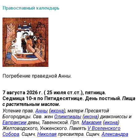
Православный календарь
Погребение праведной Анны.
7 августа 2026 г. ( 25 июля ст.ст.), пятница.
Седмица 10-я по Пятидесятнице. День постный.
Пища
с растительным маслом.
Успение прав.
Анны
(
икона
), матери Пресвятой
Богородицы. Свв. жен
Олимпиады
(
икона
) диакониссы и
Евпраксии
девы, Тавеннской. Прп.
Макария
(
икона
)
Желтоводского, Унженского. Память
V Вселенского
Собора
. Сщмч.
Николая
пресвитера. Сщмч.
Александра