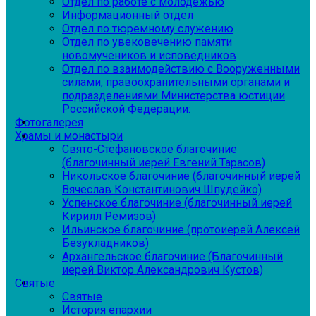
Отдел по работе с молодежью
Информационный отдел
Отдел по тюремному служению
Отдел по увековечению памяти
новомучеников и исповедников
Отдел по взаимодействию с Вооруженными
силами, правоохранительными органами и
подразделениями Министерства юстиции
Российской Федерации:
Фотогалерея
Храмы и монастыри
Свято-Стефановское благочиние
(благочинный иерей Евгений Тарасов)
Никольское благочиние (благочинный иерей
Вячеслав Константинович Шпудейко)
Успенское благочиние (благочинный иерей
Кирилл Ремизов)
Ильинское благочиние (протоиерей Алексей
Безукладников)
Архангельское благочиние (Благочинный
иерей Виктор Александрович Кустов)
Святые
Святые
История епархии