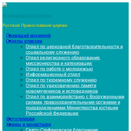
Перейти
к
Кудымкарская епархия
содержимому
Русской Православной церкви
Правящий архиерей
Отделы епархии
Отдел по церковной благотворительности и
социальному служению
Отдел религиозного образования,
миссионерства и катехизации:
Отдел по работе с молодежью
Информационный отдел
Отдел по тюремному служению
Отдел по увековечению памяти
новомучеников и исповедников
Отдел по взаимодействию с Вооруженными
силами, правоохранительными органами и
подразделениями Министерства юстиции
Российской Федерации:
Фотогалерея
Храмы и монастыри
Свято-Стефановское благочиние