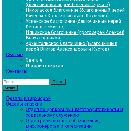
(благочинный иерей Евгений Тарасов)
Никольское благочиние (благочинный иерей
Вячеслав Константинович Шпудейко)
Успенское благочиние (благочинный иерей
Кирилл Ремизов)
Ильинское благочиние (протоиерей Алексей
Безукладников)
Архангельское благочиние (Благочинный
иерей Виктор Александрович Кустов)
Святые
Святые
История епархии
Контакты
Найти:
Меню
Правящий архиерей
Отделы епархии
Отдел по церковной благотворительности и
социальному служению
Отдел религиозного образования,
миссионерства и катехизации: