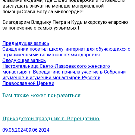
живыми людьми, где слово поддержки и готовность
выслушать значат не меньше материальной
помощи.Слава Богу за милосердие!
Благодарим Владыку Петра и Кудымкарскую епархию
за попечение о самых уязвимых !
Навигация
Предыдущая
Предыдущая запись
запись:
Священник посетил школу-интернат для обучающихся с
по
ограниченными возможностями здоровья
записям
Следующая
Следующая запись
запись:
Настоятельница Свято-Лазаревского женского
монастыря г. Верещагино приняла участие в Собрании
игуменов и игумений монастырей Русской
Православной Церкви
Вам также может понравиться
Приходской праздник г. Верещагино.
09.06.2024
09.06.2024