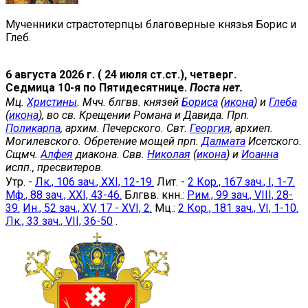
Мученники страстотерпцы благоверные князья Борис и
Глеб.
6 августа 2026 г. ( 24 июля ст.ст.), четверг.
Седмица 10-я по Пятидесятнице.
Поста нет.
Мц.
Христины
. Мчч. блгвв. князей
Бориса
(
икона
) и
Глеба
(
икона
), во св. Крещении Романа и Давида. Прп.
Поликарпа
, архим. Печерского. Свт.
Георгия
, архиеп.
Могилевского. Обретение мощей прп.
Далмата
Исетского.
Сщмч.
Алфея
диакона. Свв.
Николая
(
икона
) и
Иоанна
испп., пресвитеров.
Утр. -
Лк., 106 зач., XXI, 12-19.
Лит. -
2 Кор., 167 зач., I, 1-7.
Мф., 88 зач., XXI, 43-46.
Блгвв. кнн.:
Рим., 99 зач., VIII, 28-
39.
Ин., 52 зач., XV, 17 - XVI, 2.
Мц.:
2 Кор., 181 зач., VI, 1-10.
Лк., 33 зач., VII, 36-50
.