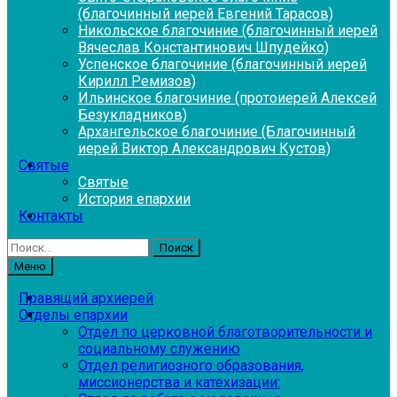
(благочинный иерей Евгений Тарасов)
Никольское благочиние (благочинный иерей
Вячеслав Константинович Шпудейко)
Успенское благочиние (благочинный иерей
Кирилл Ремизов)
Ильинское благочиние (протоиерей Алексей
Безукладников)
Архангельское благочиние (Благочинный
иерей Виктор Александрович Кустов)
Святые
Святые
История епархии
Контакты
Найти:
Меню
Правящий архиерей
Отделы епархии
Отдел по церковной благотворительности и
социальному служению
Отдел религиозного образования,
миссионерства и катехизации: