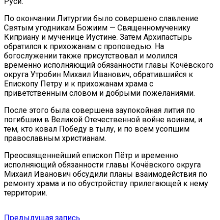
Руси.
По окончании Литургии было совершено славление
Святым угодникам Божиим — Священномученику
Киприану и мученице Иустине. Затем Архипастырь
обратился к прихожанам с проповедью. На
богослужении также присутствовал и молился
временно исполняющий обязанности главы Кочёвского
округа Утробин Михаил Иванович, обратившийся к
Епископу Петру и к прихожанам храма с
приветственным словом и добрыми пожеланиями.
После этого была совершена заупокойная лития по
погибшим в Великой Отечественной войне воинам, и
тем, кто ковал Победу в тылу, и по всем усопшим
православным христианам.
Преосвященнейший епископ Пётр и временно
исполняющий обязанности главы Кочёвского округа
Михаил Иванович обсудили планы взаимодействия по
ремонту храма и по обустройству прилегающей к нему
территории.
Навигация
Предыдущая
Предыдущая запись