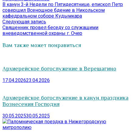
запись:
В канун 3-й Недели по Пятидесятнице, епископ Петр
по
совершил Всенощное бдение в Никольском
записям
кафедральном соборе Кудымкара
Следующая
Следующая запись
запись:
Священник провел беседу со служащими
вневедомственной охраны г. Очер
Вам также может понравиться
Архиерейское богослужение в Верещагино
17.04.2026
23.04.2026
Архиерейское богослужение в канун праздника
Вознесения Господня
30.05.2025
30.05.2025