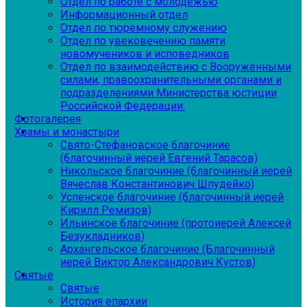
Отдел по работе с молодежью
Информационный отдел
Отдел по тюремному служению
Отдел по увековечению памяти
новомучеников и исповедников
Отдел по взаимодействию с Вооруженными
силами, правоохранительными органами и
подразделениями Министерства юстиции
Российской Федерации:
Фотогалерея
Храмы и монастыри
Свято-Стефановское благочиние
(благочинный иерей Евгений Тарасов)
Никольское благочиние (благочинный иерей
Вячеслав Константинович Шпудейко)
Успенское благочиние (благочинный иерей
Кирилл Ремизов)
Ильинское благочиние (протоиерей Алексей
Безукладников)
Архангельское благочиние (Благочинный
иерей Виктор Александрович Кустов)
Святые
Святые
История епархии