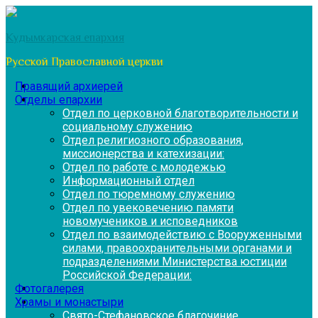
Перейти
к
Кудымкарская епархия
содержимому
Русской Православной церкви
Правящий архиерей
Отделы епархии
Отдел по церковной благотворительности и
социальному служению
Отдел религиозного образования,
миссионерства и катехизации:
Отдел по работе с молодежью
Информационный отдел
Отдел по тюремному служению
Отдел по увековечению памяти
новомучеников и исповедников
Отдел по взаимодействию с Вооруженными
силами, правоохранительными органами и
подразделениями Министерства юстиции
Российской Федерации:
Фотогалерея
Храмы и монастыри
Свято-Стефановское благочиние