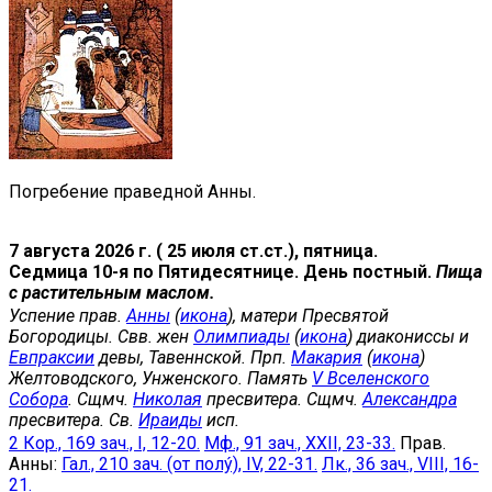
Погребение праведной Анны.
7 августа 2026 г. ( 25 июля ст.ст.), пятница.
Седмица 10-я по Пятидесятнице. День постный.
Пища
с растительным маслом.
Успение прав.
Анны
(
икона
), матери Пресвятой
Богородицы. Свв. жен
Олимпиады
(
икона
) диакониссы и
Евпраксии
девы, Тавеннской. Прп.
Макария
(
икона
)
Желтоводского, Унженского. Память
V Вселенского
Собора
. Сщмч.
Николая
пресвитера. Сщмч.
Александра
пресвитера. Св.
Ираиды
исп.
2 Кор., 169 зач., I, 12-20.
Мф., 91 зач., XXII, 23-33.
Прав.
Анны:
Гал., 210 зач. (от полу́), IV, 22-31.
Лк., 36 зач., VIII, 16-
21.