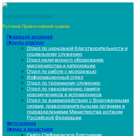
Перейти
к
Кудымкарская епархия
содержимому
Русской Православной церкви
Правящий архиерей
Отделы епархии
Отдел по церковной благотворительности и
социальному служению
Отдел религиозного образования,
миссионерства и катехизации:
Отдел по работе с молодежью
Информационный отдел
Отдел по тюремному служению
Отдел по увековечению памяти
новомучеников и исповедников
Отдел по взаимодействию с Вооруженными
силами, правоохранительными органами и
подразделениями Министерства юстиции
Российской Федерации:
Фотогалерея
Храмы и монастыри
Свято-Стефановское благочиние