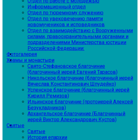
Отдел по работе с молодежью
Информационный отдел
Отдел по тюремному служению
Отдел по увековечению памяти
новомучеников и исповедников
Отдел по взаимодействию с Вооруженными
силами, правоохранительными органами и
подразделениями Министерства юстиции
Российской Федерации:
Фотогалерея
Храмы и монастыри
Свято-Стефановское благочиние
(благочинный иерей Евгений Тарасов)
Никольское благочиние (благочинный иерей
Вячеслав Константинович Шпудейко)
Успенское благочиние (благочинный иерей
Кирилл Ремизов)
Ильинское благочиние (протоиерей Алексей
Безукладников)
Архангельское благочиние (Благочинный
иерей Виктор Александрович Кустов)
Святые
Святые
История епархии