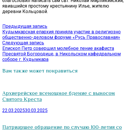
благословил написать сам свт. Николай Мирликийский,
явившийся простому крестьянину Илье, жителю
деревни Кольцовой.
Навигация
Предыдущая
Предыдущая запись
запись:
Кудымкарская епархия приняла участие в религиозно
по
общественно-деловом форуме «Русь Православная»
записям
Следующая
Следующая запись
запись:
Епископ Петр совершил молебное пение акафиста
Пресвятой Богородице, в Никольском кафедральном
соборе г. Кудымкара
Вам также может понравиться
Архиерейское всенощное бдение с выносом
Святого Креста
22.03.2025
30.03.2025
Патриаршее обращение по случаю 100-летия со