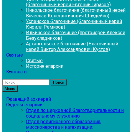
(благочинный иерей Евгений Тарасов)
Никольское благочиние (благочинный иерей
Вячеслав Константинович Шпудейко)
Успенское благочиние (благочинный иерей
Кирилл Ремизов)
Ильинское благочиние (протоиерей Алексей
Безукладников)
Архангельское благочиние (Благочинный
иерей Виктор Александрович Кустов)
Святые
Святые
История епархии
Контакты
Найти:
Меню
Правящий архиерей
Отделы епархии
Отдел по церковной благотворительности и
социальному служению
Отдел религиозного образования,
миссионерства и катехизации: