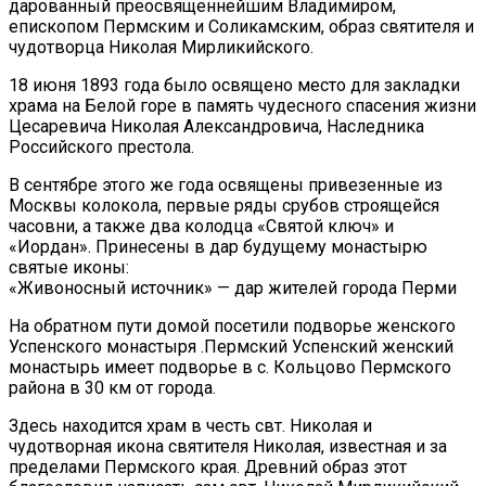
дарованный преосвященнейшим Владимиром,
епископом Пермским и Соликамским, образ святителя и
чудотворца Николая Мирликийского.
18 июня 1893 года было освящено место для закладки
храма на Белой горе в память чудесного спасения жизни
Цесаревича Николая Александровича, Наследника
Российского престола.
В сентябре этого же года освящены привезенные из
Москвы колокола, первые ряды срубов строящейся
часовни, а также два колодца «Святой ключ» и
«Иордан». Принесены в дар будущему монастырю
святые иконы:
«Живоносный источник» — дар жителей города Перми
На обратном пути домой посетили подворье женского
Успенского монастыря .Пермский Успенский женский
монастырь имеет подворье в с. Кольцово Пермского
района в 30 км от города.
Здесь находится храм в честь свт. Николая и
чудотворная икона святителя Николая, известная и за
пределами Пермского края. Древний образ этот