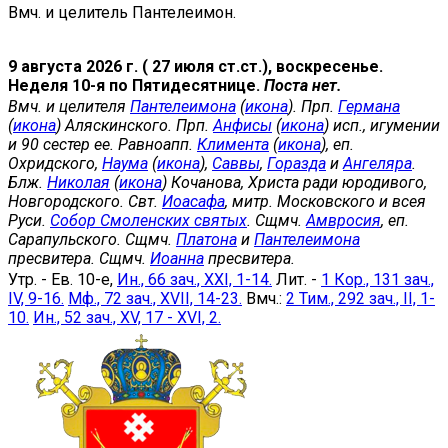
Вмч. и целитель Пантелеимон.
9 августа 2026 г. ( 27 июля ст.ст.), воскресенье.
Неделя 10-я по Пятидесятнице.
Поста нет.
Вмч. и целителя
Пантелеимона
(
икона
). Прп.
Германа
(
икона
) Аляскинского. Прп.
Анфисы
(
икона
) исп., игумении
и 90 сестер ее. Равноапп.
Климента
(
икона
), еп.
Охридского,
Наума
(
икона
),
Саввы
,
Горазда
и
Ангеляра
.
Блж.
Николая
(
икона
) Кочанова, Христа ради юродивого,
Новгородского. Свт.
Иоасафа
, митр. Московского и всея
Руси.
Собор Смоленских святых
. Сщмч.
Амвросия
, еп.
Сарапульского. Сщмч.
Платона
и
Пантелеимона
пресвитера. Сщмч.
Иоанна
пресвитера.
Утр. - Ев. 10-е,
Ин., 66 зач., XXI, 1-14.
Лит. -
1 Кор., 131 зач.,
IV, 9-16.
Мф., 72 зач., XVII, 14-23.
Вмч.:
2 Тим., 292 зач., II, 1-
10.
Ин., 52 зач., XV, 17 - XVI, 2.