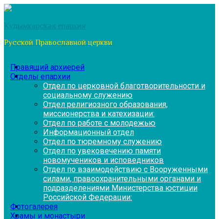
Перейти
к
Кудымкарская епархия
содержимому
Русской Православной церкви
Правящий архиерей
Отделы епархии
Отдел по церковной благотворительности и
социальному служению
Отдел религиозного образования,
миссионерства и катехизации:
Отдел по работе с молодежью
Информационный отдел
Отдел по тюремному служению
Отдел по увековечению памяти
новомучеников и исповедников
Отдел по взаимодействию с Вооруженными
силами, правоохранительными органами и
подразделениями Министерства юстиции
Российской Федерации:
Фотогалерея
Храмы и монастыри