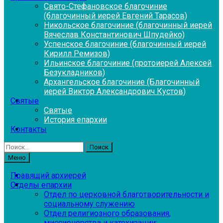
Свято-Стефановское благочиние
(благочинный иерей Евгений Тарасов)
Никольское благочиние (благочинный иерей
Вячеслав Константинович Шпудейко)
Успенское благочиние (благочинный иерей
Кирилл Ремизов)
Ильинское благочиние (протоиерей Алексей
Безукладников)
Архангельское благочиние (Благочинный
иерей Виктор Александрович Кустов)
Святые
Святые
История епархии
Контакты
Найти:
Меню
Правящий архиерей
Отделы епархии
Отдел по церковной благотворительности и
социальному служению
Отдел религиозного образования,
миссионерства и катехизации: