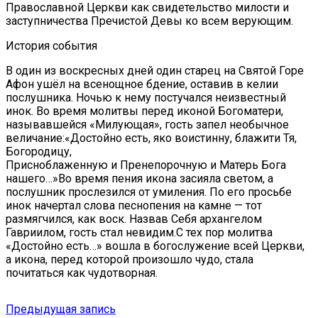
Православной Церкви как свидетельство милости и
заступничества Пречистой Девы ко всем верующим.
История события
В один из воскресных дней один старец на Святой Горе
Афон ушёл на всенощное бдение, оставив в келии
послушника. Ночью к нему постучался неизвестный
инок. Во время молитвы перед иконой Богоматери,
называвшейся «Милующая», гость запел необычное
величание:«Достойно есть, яко воистинну, блажити Тя,
Богородицу,
Присноблаженную и Пренепорочную и Матерь Бога
нашего…»Во время пения икона засияла светом, а
послушник прослезился от умиления. По его просьбе
инок начертал слова песнопения на камне — тот
размягчился, как воск. Назвав Себя архангелом
Гавриилом, гость стал невидим.С тех пор молитва
«Достойно есть…» вошла в богослужение всей Церкви,
а икона, перед которой произошло чудо, стала
почитаться как чудотворная.
Навигация
Предыдущая
Предыдущая запись