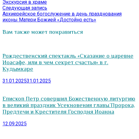
запись:
Экскурсия в храме
по
Следующая
Следующая запись
записям
запись:
Архиерейское богослужение в день празднования
иконы Матери Божией «Достойно есть»
Вам также может понравиться
Рождественский спектакль «Сказание о царевне
Иоасафе, или в чем секрет счастья» в г.
Кудымкаре
31.01.2025
31.01.2025
Епископ Петр совершил Божественную литургию
в великий праздник Усекновения главы́ Пророка,
Предтечи и Крестителя Господня Иоанна
12.09.2025