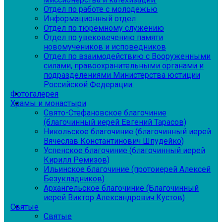
Отдел по работе с молодежью
Информационный отдел
Отдел по тюремному служению
Отдел по увековечению памяти
новомучеников и исповедников
Отдел по взаимодействию с Вооруженными
силами, правоохранительными органами и
подразделениями Министерства юстиции
Российской Федерации:
Фотогалерея
Храмы и монастыри
Свято-Стефановское благочиние
(благочинный иерей Евгений Тарасов)
Никольское благочиние (благочинный иерей
Вячеслав Константинович Шпудейко)
Успенское благочиние (благочинный иерей
Кирилл Ремизов)
Ильинское благочиние (протоиерей Алексей
Безукладников)
Архангельское благочиние (Благочинный
иерей Виктор Александрович Кустов)
Святые
Святые