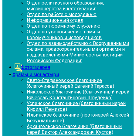
Отдел религиозного образования,
миссионерства и катехизации:
Отдел по работе с молодежью
Информационный отдел
Отдел по тюремному служению
Отдел по увековечению памяти
новомучеников и исповедников
Отдел по взаимодействию с Вооруженными
силами, правоохранительными органами и
подразделениями Министерства юстиции
Российской Федерации:
Фотогалерея
Храмы и монастыри
Свято-Стефановское благочиние
(благочинный иерей Евгений Тарасов)
Никольское благочиние (благочинный иерей
Вячеслав Константинович Шпудейко)
Успенское благочиние (благочинный иерей
Кирилл Ремизов)
Ильинское благочиние (протоиерей Алексей
Безукладников)
Архангельское благочиние (Благочинный
иерей Виктор Александрович Кустов)