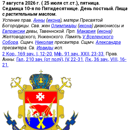
7 августа 2026 г. ( 25 июля ст.ст.), пятница.
Седмица 10-я по Пятидесятнице. День постный.
Пища
с растительным маслом.
Успение прав.
Анны
(
икона
), матери Пресвятой
Богородицы. Свв. жен
Олимпиады
(
икона
) диакониссы и
Евпраксии
девы, Тавеннской. Прп.
Макария
(
икона
)
Желтоводского, Унженского. Память
V Вселенского
Собора
. Сщмч.
Николая
пресвитера. Сщмч.
Александра
пресвитера. Св.
Ираиды
исп.
2 Кор., 169 зач., I, 12-20.
Мф., 91 зач., XXII, 23-33.
Прав.
Анны:
Гал., 210 зач. (от полу́), IV, 22-31.
Лк., 36 зач., VIII, 16-
21.