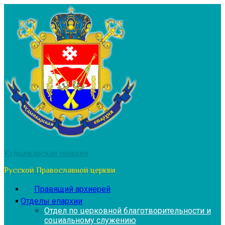
Перейти
к
содержимому
Кудымкарская епархия
Русской Православной церкви
Правящий архиерей
Отделы епархии
Отдел по церковной благотворительности и
социальному служению