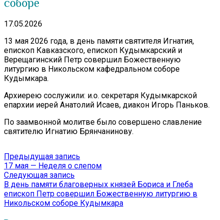
соборе
17.05.2026
13 мая 2026 года, в день памяти святителя Игнатия,
епископ Кавказского, епископ Кудымкарский и
Верещагинский Петр совершил Божественную
литургию в Никольском кафедральном соборе
Кудымкара.
Архиерею сослужили: и.о. секретаря Кудымкарской
епархии иерей Анатолий Исаев, диакон Игорь Паньков.
По заамвонной молитве было совершено славление
святителю Игнатию Брянчанинову.
Навигация
Предыдущая
Предыдущая запись
запись:
17 мая — Неделя о слепом
по
Следующая
Следующая запись
записям
запись:
В день памяти благоверных князей Бориса и Глеба
епископ Петр совершил Божественную литургию в
Никольском соборе Кудымкара