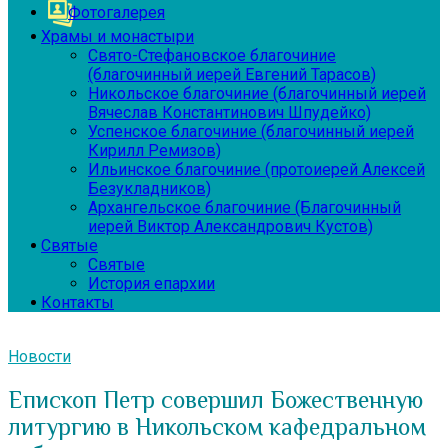
Фотогалерея
Храмы и монастыри
Свято-Стефановское благочиние
(благочинный иерей Евгений Тарасов)
Никольское благочиние (благочинный иерей
Вячеслав Константинович Шпудейко)
Успенское благочиние (благочинный иерей
Кирилл Ремизов)
Ильинское благочиние (протоиерей Алексей
Безукладников)
Архангельское благочиние (Благочинный
иерей Виктор Александрович Кустов)
Святые
Святые
История епархии
Контакты
Новости
Епископ Петр совершил Божественную
литургию в Никольском кафедральном