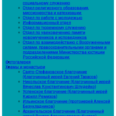
социальному служению
Отдел религиозного образования,
миссионерства и катехизации:
Отдел по работе с молодежью
Информационный отдел
Отдел по тюремному служению
Отдел по увековечению памяти
новомучеников и исповедников
Отдел по взаимодействию с Вооруженными
силами, правоохранительными органами и
подразделениями Министерства юстиции
Российской Федерации:
Фотогалерея
Храмы и монастыри
Свято-Стефановское благочиние
(благочинный иерей Евгений Тарасов)
Никольское благочиние (благочинный иерей
Вячеслав Константинович Шпудейко)
Успенское благочиние (благочинный иерей
Кирилл Ремизов)
Ильинское благочиние (протоиерей Алексей
Безукладников)
Архангельское благочиние (Благочинный