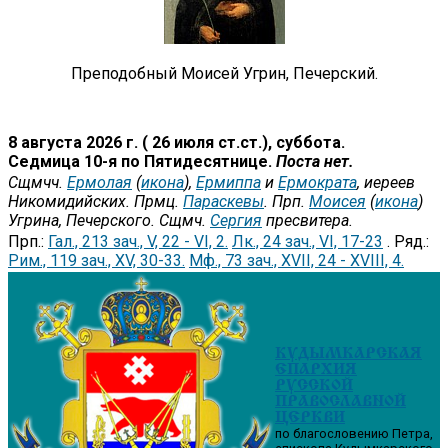
Преподобный Моисей Угрин, Печерский.
8 августа 2026 г. ( 26 июля ст.ст.), суббота.
Седмица 10-я по Пятидесятнице.
Поста нет.
Сщмчч.
Ермолая
(
икона
),
Ермиппа
и
Ермократа
, иереев
Никомидийских. Прмц.
Параскевы
. Прп.
Моисея
(
икона
)
Угрина, Печерского. Сщмч.
Сергия
пресвитера.
Прп.:
Гал., 213 зач., V, 22 - VI, 2.
Лк., 24 зач., VI, 17-23
. Ряд.:
Рим., 119 зач., XV, 30-33.
Мф., 73 зач., XVII, 24 - XVIII, 4.
КУДЫМКАРСКАЯ
ЕПАРХИЯ
РУССКОЙ
ПРАВОСЛАВНОЙ
ЦЕРКВИ
по благословению Петра,