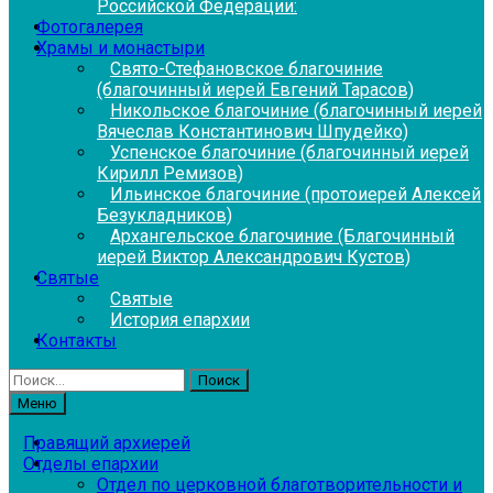
Российской Федерации:
Фотогалерея
Храмы и монастыри
Свято-Стефановское благочиние
(благочинный иерей Евгений Тарасов)
Никольское благочиние (благочинный иерей
Вячеслав Константинович Шпудейко)
Успенское благочиние (благочинный иерей
Кирилл Ремизов)
Ильинское благочиние (протоиерей Алексей
Безукладников)
Архангельское благочиние (Благочинный
иерей Виктор Александрович Кустов)
Святые
Святые
История епархии
Контакты
Найти:
Меню
Правящий архиерей
Отделы епархии
Отдел по церковной благотворительности и