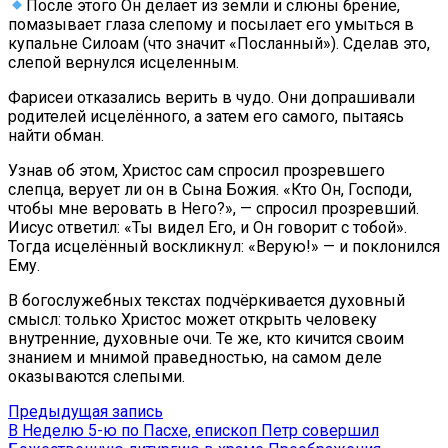
После этого Он делает из земли и слюны брение,
помазывает глаза слепому и посылает его умыться в
купальне Силоам (что значит «Посланный»). Сделав это,
слепой вернулся исцеленным.
Фарисеи отказались верить в чудо. Они допрашивали
родителей исцелённого, а затем его самого, пытаясь
найти обман.
Узнав об этом, Христос сам спросил прозревшего
слепца, верует ли он в Сына Божия. «Кто Он, Господи,
чтобы мне веровать в Него?», — спросил прозревший.
Иисус ответил: «Ты видел Его, и Он говорит с тобой».
Тогда исцелённый воскликнул: «Верую!» — и поклонился
Ему.
В богослужебных текстах подчёркивается духовный
смысл: только Христос может открыть человеку
внутренние, духовные очи. Те же, кто кичится своим
знанием и мнимой праведностью, на самом деле
оказываются слепыми.
Навигация
Предыдущая
Предыдущая запись
запись:
В Неделю 5-ю по Пасхе, епископ Петр совершил
по