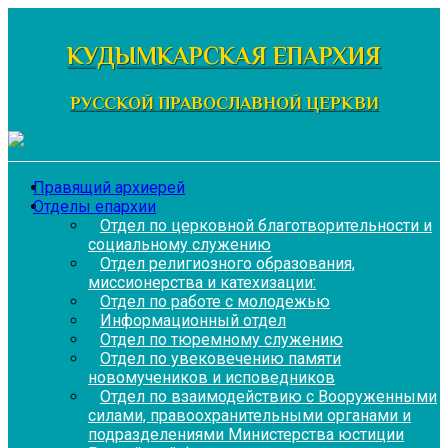
Перейти
к
КУДЫМКАРСКАЯ ЕПАРХИЯ
содержимому
РУССКОЙ ПРАВОСЛАВНОЙ ЦЕРКВИ
Правящий архиерей
Отделы епархии
Отдел по церковной благотворительности и
социальному служению
Отдел религиозного образования,
миссионерства и катехизации:
Отдел по работе с молодежью
Информационный отдел
Отдел по тюремному служению
Отдел по увековечению памяти
новомучеников и исповедников
Отдел по взаимодействию с Вооруженными
силами, правоохранительными органами и
подразделениями Министерства юстиции