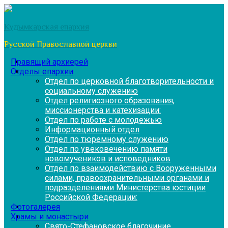
Перейти
к
Кудымкарская епархия
содержимому
Русской Православной церкви
Правящий архиерей
Отделы епархии
Отдел по церковной благотворительности и
социальному служению
Отдел религиозного образования,
миссионерства и катехизации:
Отдел по работе с молодежью
Информационный отдел
Отдел по тюремному служению
Отдел по увековечению памяти
новомучеников и исповедников
Отдел по взаимодействию с Вооруженными
силами, правоохранительными органами и
подразделениями Министерства юстиции
Российской Федерации:
Фотогалерея
Храмы и монастыри
Свято-Стефановское благочиние