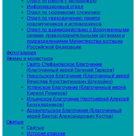
Отдел по работе с молодежью
Информационный отдел
Отдел по тюремному служению
Отдел по увековечению памяти
новомучеников и исповедников
Отдел по взаимодействию с Вооруженными
силами, правоохранительными органами и
подразделениями Министерства юстиции
Российской Федерации:
Фотогалерея
Храмы и монастыри
Свято-Стефановское благочиние
(благочинный иерей Евгений Тарасов)
Никольское благочиние (благочинный иерей
Вячеслав Константинович Шпудейко)
Успенское благочиние (благочинный иерей
Кирилл Ремизов)
Ильинское благочиние (протоиерей Алексей
Безукладников)
Архангельское благочиние (Благочинный
иерей Виктор Александрович Кустов)
Святые
Святые
История епархии