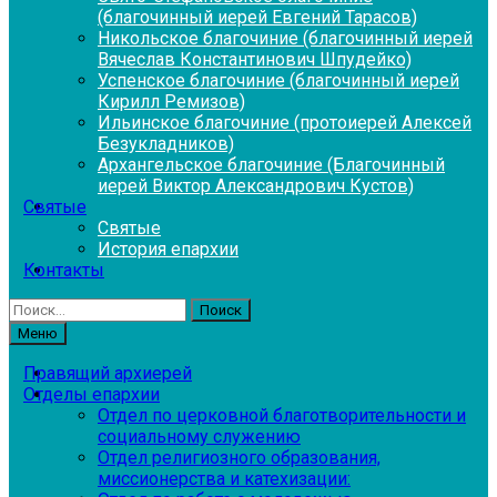
(благочинный иерей Евгений Тарасов)
Никольское благочиние (благочинный иерей
Вячеслав Константинович Шпудейко)
Успенское благочиние (благочинный иерей
Кирилл Ремизов)
Ильинское благочиние (протоиерей Алексей
Безукладников)
Архангельское благочиние (Благочинный
иерей Виктор Александрович Кустов)
Святые
Святые
История епархии
Контакты
Найти:
Меню
Правящий архиерей
Отделы епархии
Отдел по церковной благотворительности и
социальному служению
Отдел религиозного образования,
миссионерства и катехизации: