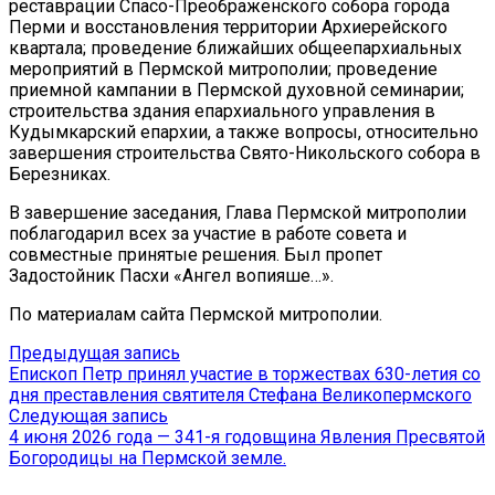
реставрации Спасо-Преображенского собора города
Перми и восстановления территории Архиерейского
квартала; проведение ближайших общеепархиальных
мероприятий в Пермской митрополии; проведение
приемной кампании в Пермской духовной семинарии;
строительства здания епархиального управления в
Кудымкарский епархии, а также вопросы, относительно
завершения строительства Свято-Никольского собора в
Березниках.
В завершение заседания, Глава Пермской митрополии
поблагодарил всех за участие в работе совета и
совместные принятые решения. Был пропет
Задостойник Пасхи «Ангел вопияше…».
По материалам сайта Пермской митрополии.
Навигация
Предыдущая
Предыдущая запись
запись:
Епископ Петр принял участие в торжествах 630-летия со
по
дня преставления святителя Стефана Великопермского
записям
Следующая
Следующая запись
запись:
4 июня 2026 года — 341-я годовщина Явления Пресвятой
Богородицы на Пермской земле.