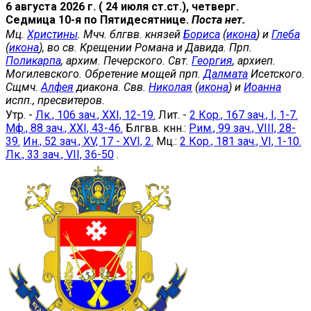
6 августа 2026 г. ( 24 июля ст.ст.), четверг.
Седмица 10-я по Пятидесятнице.
Поста нет.
Мц.
Христины
. Мчч. блгвв. князей
Бориса
(
икона
) и
Глеба
(
икона
), во св. Крещении Романа и Давида. Прп.
Поликарпа
, архим. Печерского. Свт.
Георгия
, архиеп.
Могилевского. Обретение мощей прп.
Далмата
Исетского.
Сщмч.
Алфея
диакона. Свв.
Николая
(
икона
) и
Иоанна
испп., пресвитеров.
Утр. -
Лк., 106 зач., XXI, 12-19.
Лит. -
2 Кор., 167 зач., I, 1-7.
Мф., 88 зач., XXI, 43-46.
Блгвв. кнн.:
Рим., 99 зач., VIII, 28-
39.
Ин., 52 зач., XV, 17 - XVI, 2.
Мц.:
2 Кор., 181 зач., VI, 1-10.
Лк., 33 зач., VII, 36-50
.