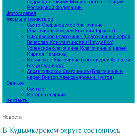
подразделениями Министерства юстиции
Российской Федерации:
Фотогалерея
Храмы и монастыри
Свято-Стефановское благочиние
(благочинный иерей Евгений Тарасов)
Никольское благочиние (благочинный иерей
Вячеслав Константинович Шпудейко)
Успенское благочиние (благочинный иерей
Кирилл Ремизов)
Ильинское благочиние (протоиерей Алексей
Безукладников)
Архангельское благочиние (Благочинный
иерей Виктор Александрович Кустов)
Святые
Святые
История епархии
Контакты
Новости
В Кудымкарском округе состоялось