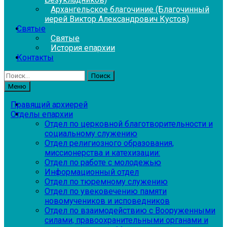
Архангельское благочиние (Благочинный
иерей Виктор Александрович Кустов)
Святые
Святые
История епархии
Контакты
Найти:
Меню
Правящий архиерей
Отделы епархии
Отдел по церковной благотворительности и
социальному служению
Отдел религиозного образования,
миссионерства и катехизации:
Отдел по работе с молодежью
Информационный отдел
Отдел по тюремному служению
Отдел по увековечению памяти
новомучеников и исповедников
Отдел по взаимодействию с Вооруженными
силами, правоохранительными органами и