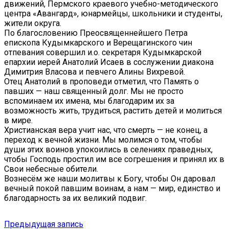
движений, Пермского краевого учебно-методического
центра «Авангард», юнармейцы, школьники и студенты,
жители округа.
По благословению Преосвященнейшего Петра
епископа Кудымкарского и Верещагинского чин
отпевания совершил и.о. секретаря Кудымкарской
епархии иерей Анатолий Исаев в сослужении диакона
Димитрия Власова и певчего Алины Вихревой.
Отец Анатолий в проповеди отметил, что Память о
павших — наш священный долг. Мы не просто
вспоминаем их имена, мы благодарим их за
возможность жить, трудиться, растить детей и молиться
в мире.
Христианская вера учит нас, что смерть — не конец, а
переход к вечной жизни. Мы молимся о том, чтобы
души этих воинов упокоились в селениях праведных,
чтобы Господь простил им все согрешения и принял их в
Свои небесные обители.
Вознесём же наши молитвы к Богу, чтобы Он даровал
вечный покой павшим воинам, а нам — мир, единство и
благодарность за их великий подвиг.
Навигация
Предыдущая
Предыдущая запись