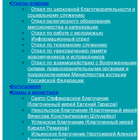
Отделы епархии
Отдел по церковной благотворительности и
социальному служению
Отдел религиозного образования,
миссионерства и катехизации:
Отдел по работе с молодежью
Информационный отдел
Отдел по тюремному служению
Отдел по увековечению памяти
новомучеников и исповедников
Отдел по взаимодействию с Вооруженными
силами, правоохранительными органами и
подразделениями Министерства юстиции
Российской Федерации:
Фотогалерея
Храмы и монастыри
Свято-Стефановское благочиние
(благочинный иерей Евгений Тарасов)
Никольское благочиние (благочинный иерей
Вячеслав Константинович Шпудейко)
Успенское благочиние (благочинный иерей
Кирилл Ремизов)
Ильинское благочиние (протоиерей Алексей
Безукладников)