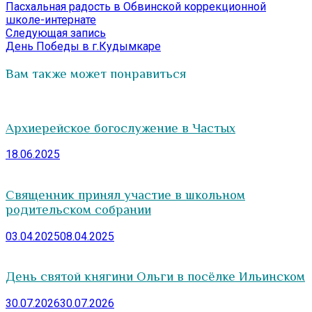
запись:
Пасхальная радость в Обвинской коррекционной
по
школе-интернате
записям
Следующая
Следующая запись
запись:
День Победы в г.Кудымкаре
Вам также может понравиться
Архиерейское богослужение в Частых
18.06.2025
Священник принял участие в школьном
родительском собрании
03.04.2025
08.04.2025
День святой княгини Ольги в посёлке Ильинском
30.07.2026
30.07.2026