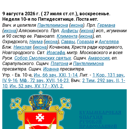
9 августа 2026 г. ( 27 июля ст.ст.), воскресенье.
Неделя 10-я по Пятидесятнице.
Поста нет.
Вмч. и целителя
Пантелеимона
(
икона
). Прп.
Германа
(
икона
) Аляскинского. Прп.
Анфисы
(
икона
) исп., игумении
и 90 сестер ее. Равноапп.
Климента
(
икона
), еп.
Охридского,
Наума
(
икона
),
Саввы
,
Горазда
и
Ангеляра
.
Блж.
Николая
(
икона
) Кочанова, Христа ради юродивого,
Новгородского. Свт.
Иоасафа
, митр. Московского и всея
Руси.
Собор Смоленских святых
. Сщмч.
Амвросия
, еп.
Сарапульского. Сщмч.
Платона
и
Пантелеимона
пресвитера. Сщмч.
Иоанна
пресвитера.
Утр. - Ев. 10-е,
Ин., 66 зач., XXI, 1-14.
Лит. -
1 Кор., 131 зач.,
IV, 9-16.
Мф., 72 зач., XVII, 14-23.
Вмч.:
2 Тим., 292 зач., II, 1-
10.
Ин., 52 зач., XV, 17 - XVI, 2.
КУДЫМКАРСКАЯ
ЕПАРХИЯ
РУССКОЙ
ПРАВОСЛАВНОЙ